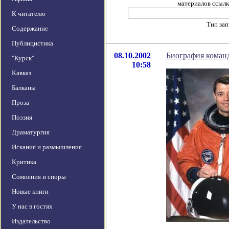
материалов ссылка
К читателю
Тип за
Содержание
Публицистика
08.10.2002
Биография коман
"Курск"
10:58
Кавказ
Балканы
Проза
Поэзия
Драматургия
Искания и размышления
Критика
Сомнения и споры
Новые книги
У нас в гостях
Издательство