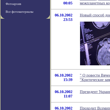
00:05
межпланетных ко
Фотоархив
Все фотоматериалы
06.10.2002
Новый способ дос
23:53
06.10.2002
" О повести Вяче
15:39
"Критические за
06.10.2002
Президент Украи
11:07
06.10.2002
Проходит Всемир