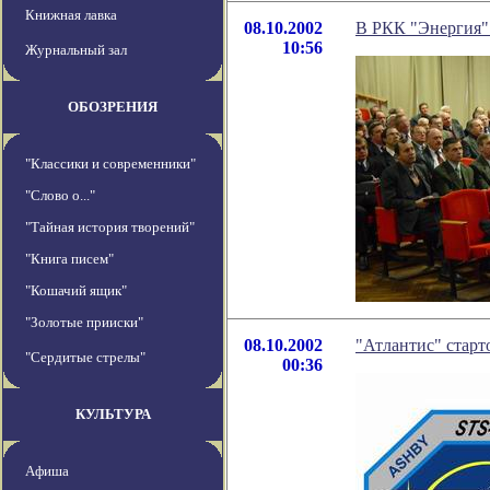
Книжная лавка
08.10.2002
В РКК "Энергия"
10:56
Журнальный зал
ОБОЗРЕНИЯ
"Классики и современники"
"Слово о..."
"Тайная история творений"
"Книга писем"
"Кошачий ящик"
"Золотые прииски"
08.10.2002
"Атлантис" старт
"Сердитые стрелы"
00:36
КУЛЬТУРА
Афиша