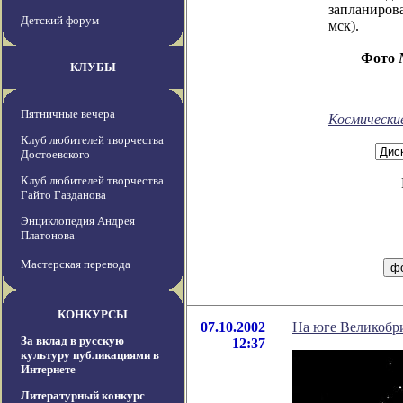
запланиров
Детский форум
мск).
Фото
КЛУБЫ
Пятничные вечера
Космически
Клуб любителей творчества
Достоевского
Клуб любителей творчества
Гайто Газданова
Энциклопедия Андрея
Платонова
Мастерская перевода
КОНКУРСЫ
07.10.2002
На юге Великобри
За вклад в русскую
12:37
культуру публикациями в
Интернете
Литературный конкурс