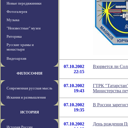
Новые передвжиники
Фотогалерея
Музыка
"Неизвестные" музеи
Риторика
Русские храмы и
монастыри
Видеоархив
07.10.2002
Взорвется ли Сол
22:15
ФИЛОСОФИЯ
07.10.2002
ГТРК "Татарстан
Современная русская мысль
19:43
Министерства пе
Искания и размышления
07.10.2002
В России зарегис
19:35
ИСТОРИЯ
07.10.2002
День рождения П
История России