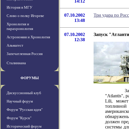
14:12
История в МГУ
07.10.2002
Три удара по Рос
Слово о полку Игореве
13:48
Хронология и
парахронология
07.10.2002
Запуск "Атланти
Астрономия и Хронология
12:38
Альмагест
Запечатленная Россия
Сталиниана
ФОРУМЫ
Запуск к
Дискуссионный клуб
"Atlantis",
Lili, може
Научный форум
топливной
Форум "Русская идея"
американск
обнаружены
Форум "Курск"
должен пре
Исторический форум
системы для