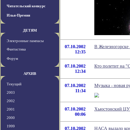
Читательский конкурс
Илья-Премия
ДЕТЯМ
Электронные пампасы
07.10.2002
В Железногорске 
Фантастика
12:35
Форум
07.10.2002
Кто полетит на 
12:34
АРХИВ
Текущий
07.10.2002
Музыка - новая р
11:34
2003
2002
07.10.2002
Хьюстонский ЦУ
2001
00:06
2000
1999
07.10.2002
НАСА выдало конт