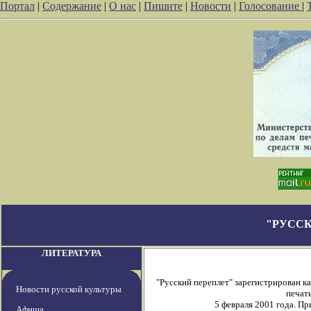
Портал
|
Содержание
|
О нас
|
Пишите
|
Новости
|
Голосование
|
"РУССК
ЛИТЕРАТУРА
"Русский переплет" зарегистрирован 
Новости русской культуры
печати
5 февраля 2001 года. П
Афиша