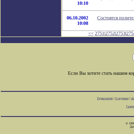
10:10
06.10.2002
Состоятся полите
10:08
<<
2751
|
2752
|
2753
|
275
Если Вы хотите стать нашим к
Редколлегия
|
О журнале
|
Ав
Галер
© 1999
Ди