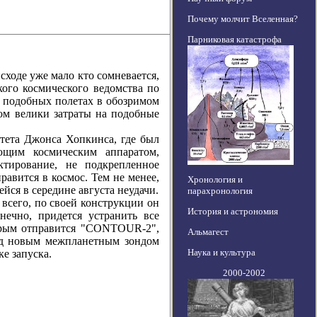
Почему молчит Вселенная?
Парниковая катастрофа
де уже мало кто сомневается,
ого космического ведомства по
о подобных полетах в обозримом
ом велики затраты на подобные
та Джонса Хопкинса, где был
щим космическим аппаратом,
ктирование, не подкрепленное
равится в космос. Тем не менее,
Хронология и
йся в середине августа неудачи.
парахронология
его, по своей конструкции он
История и астрономия
нечно, придется устранить все
орым отправится "CONTOUR-2",
Альмагест
ад новым межпланетным зондом
Наука и культура
ке запуска.
2000-2002