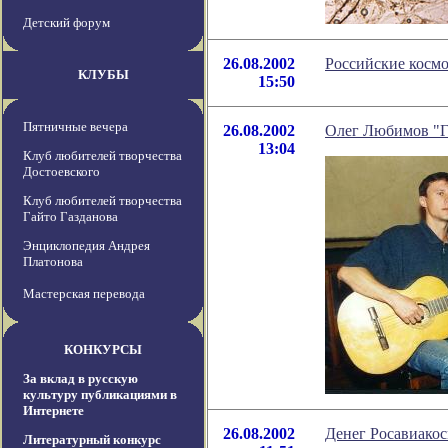
Детский форум
26.08.2002
Российские космо
КЛУБЫ
15:50
Пятничные вечера
26.08.2002
Олег Любимов "Го
13:04
Клуб любителей творчества
Достоевского
Клуб любителей творчества
Гайто Газданова
Энциклопедия Андрея
Платонова
Мастерская перевода
КОНКУРСЫ
За вклад в русскую
культуру публикациями в
Интернете
26.08.2002
Денег Росавиакос
Литературный конкурс