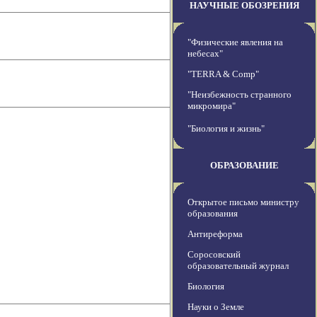
НАУЧНЫЕ ОБОЗРЕНИЯ
"Физические явления на
небесах"
"TERRA & Comp"
"Неизбежность странного
микромира"
"Биология и жизнь"
ОБРАЗОВАНИЕ
Открытое письмо министру
образования
Антиреформа
Соросовский
образовательный журнал
Биология
Науки о Земле