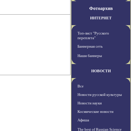
Фотоархив
ИНТЕРНЕТ
Топ-лист "Русского
переплета"
Баннерная сеть
Наши баннеры
НОВОСТИ
Все
Новости русской культуры
Новости науки
Космические новости
Афиша
The best of Russian Science