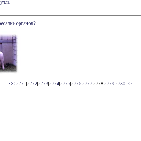
улла
ресадке органов?
<<
2771
|
2772
|
2773
|
2774
|
2775
|
2776
|
2777
|2778|
2779
|
2780
>>