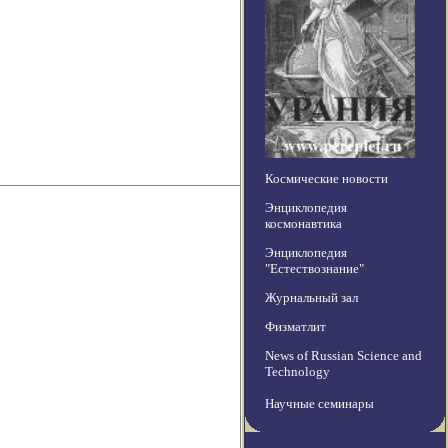
Космические новости
Энциклопедия
космонавтика
Энциклопедия
"Естествознание"
Журнальный зал
Физматлит
News of Russian Science and
Technology
Научные семинары