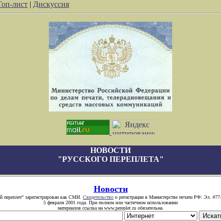
Топ-лист
|
Дискуссия
НОВОСТИ
"РУССКОГО ПЕРЕПЛЕТА"
Новости
й переплет" зарегистрирован как СМИ.
Свидетельство
о регистрации в Министерстве печати РФ: Эл. #77
5 февраля 2001 года. При полном или частичном использовании
материалов ссылка на www.pereplet.ru обязательна.