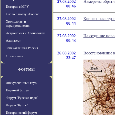
27.08.2002
Намерены обратит
00:46
История в МГУ
Слово о полку Игореве
27.08.2002
Криогенная ступе
Хронология и
00:44
парахронология
Астрономия и Хронология
27.08.2002
На создание нов
00:43
Альмагест
Запечатленная Россия
26.08.2002
Восстановление к
Сталиниана
22:47
ФОРУМЫ
Дискуссионный клуб
Научный форум
Форум "Русская идея"
Форум "Курск"
Исторический форум