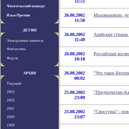
11:51
Читательский конкурс
26.08.2002
Маловероятно, ч
Илья-Премия
11:50
ДЕТЯМ
26.08.2002
Арабские страны 
11:49
Электронные пампасы
Фантастика
26.08.2002
Российские косм
Форум
10:18
26.08.2002
"Что такое Интер
АРХИВ
00:02
Текущий
2003
25.08.2002
"Предпочитаю Кат
23:09
2002
2001
25.08.2002
"Свистуны" - но
23:07
2000
1999