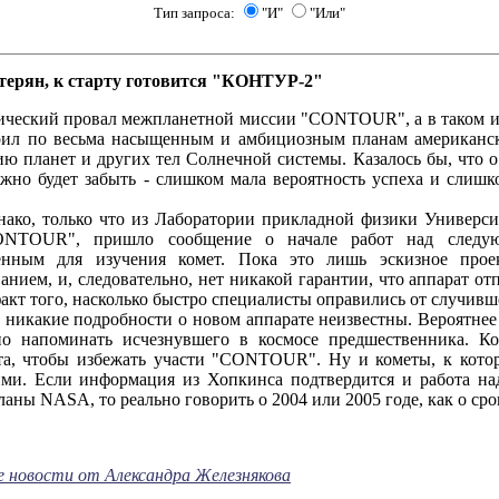
Тип запроса:
"И"
"Или"
ерян, к старту готовится "КОНТУР-2"
й провал межпланетной миссии "CONTOUR", а в таком исхо
рил по весьма насыщенным и амбициозным планам американск
ию планет и других тел Солнечной системы. Казалось бы, что 
жно будет забыть - слишком мала вероятность успеха и слишк
олько что из Лаборатории прикладной физики Университе
ONTOUR", пришло сообщение о начале работ над следую
ченным для изучения комет. Пока это лишь эскизное прое
нием, и, следовательно, нет никакой гарантии, что аппарат отп
акт того, насколько быстро специалисты оправились от случивше
ие подробности о новом аппарате неизвестны. Вероятнее вс
но напоминать исчезнувшего в космосе предшественника. Ко
та, чтобы избежать участи "CONTOUR". Ну и кометы, к кот
ими. Если информация из Хопкинса подтвердится и работа н
ланы NASA, то реально говорить о 2004 или 2005 годе, как о сро
е новости от Александра Железнякова