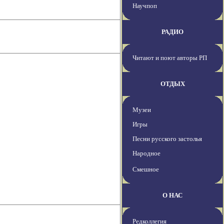
Научпоп
РАДИО
Читают и поют авторы РП
ОТДЫХ
Музеи
Игры
Песни русского застолья
Народное
Смешное
О НАС
Редколлегия