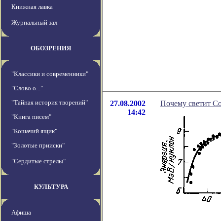
Книжная лавка
Журнальный зал
ОБОЗРЕНИЯ
"Классики и современники"
"Слово о..."
"Тайная история творений"
27.08.2002
Почему светит С
14:42
"Книга писем"
"Кошачий ящик"
"Золотые прииски"
"Сердитые стрелы"
КУЛЬТУРА
Афиша