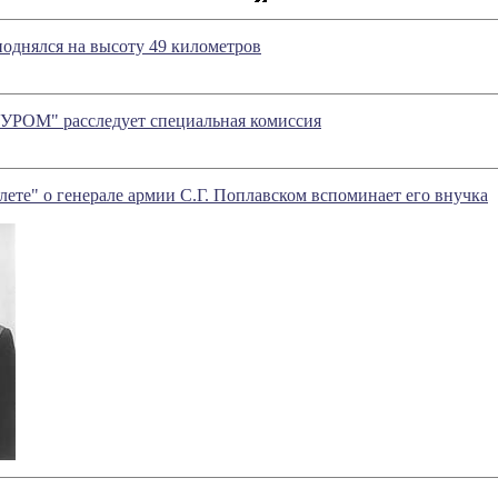
однялся на высоту 49 километров
УРОМ" расследует специальная комиссия
лете" о генерале армии С.Г. Поплавском вспоминает его внучка