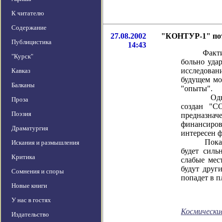
К читателю
Содержание
27.08.2002
"КОНТУР-1" пот
Публицистика
14:43
Фактически
"Курск"
больно уда
исследован
Кавказ
будущем мо
Балканы
"опыты".
Однако, т
Проза
создан "C
Поэзия
предназна
финансирова
Драматургия
интересен ф
Пока никак
Искания и размышления
будет силь
Критика
слабые мес
будут друг
Сомнения и споры
попадет в п
Новые книги
У нас в гостях
Космически
Издательство