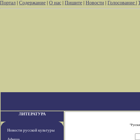
Портал
|
Содержание
|
О нас
|
Пишите
|
Новости
|
Голосование
|
ЛИТЕРАТУРА
"Русски
Новости русской культуры
Афиша