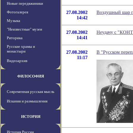
Новые передвжиники
Фотогалерея
27.08.2002
Воздушный шар п
14:42
Музыка
"Неизвестные" музеи
27.08.2002
Неудачу с "КОНТ
14:41
Риторика
Русские храмы и
монастыри
27.08.2002
В "Русском переп
11:17
Видеоархив
ФИЛОСОФИЯ
Современная русская мысль
Искания и размышления
ИСТОРИЯ
История России