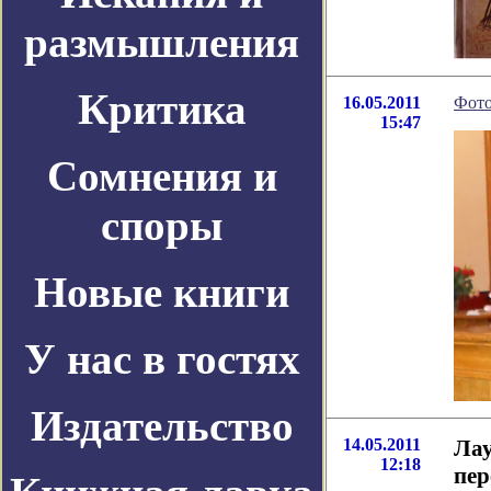
размышления
Критика
16.05.2011
Фото
15:47
Сомнения и
споры
Новые книги
У нас в гостях
Издательство
14.05.2011
Лау
12:18
пер