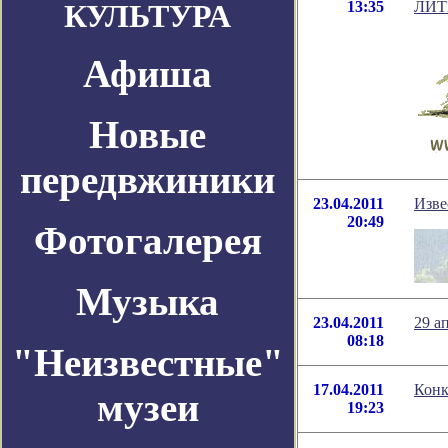
13:35
ЛИТ
КУЛЬТУРА
Афиша
Новые
передвжиники
23.04.2011
Изве
20:49
Фотогалерея
Музыка
23.04.2011
29 а
08:18
"Неизвестные"
17.04.2011
Конк
музеи
19:23