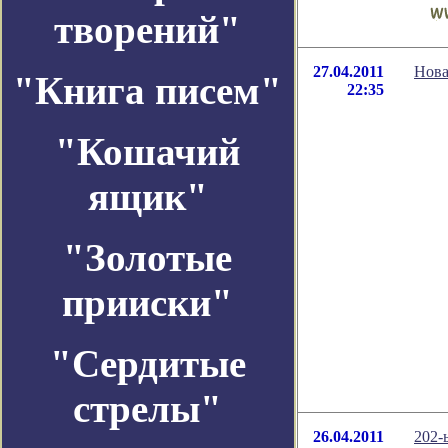
творений"
27.04.2011
Нова
"Книга писем"
22:35
"Кошачий
ящик"
"Золотые
прииски"
"Сердитые
стрелы"
26.04.2011
202-