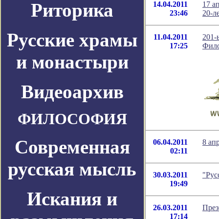
Риторика
14.04.2011
17 а
23:46
20-л
Русские храмы
11.04.2011
201-
17:25
Фило
и монастыри
Видеоархив
ФИЛОСОФИЯ
Современная
06.04.2011
8 ап
02:11
русская мысль
30.03.2011
"Рус
19:49
Искания и
26.03.2011
През
17:14