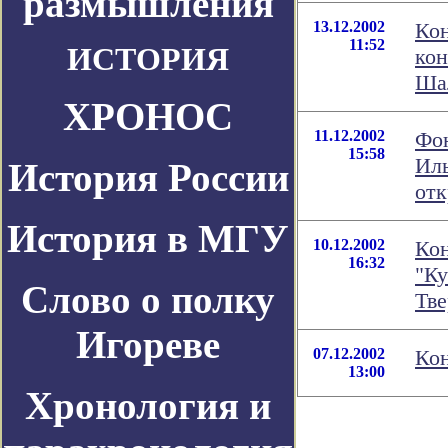
размышления
13.12.2002
Ко
11:52
ИСТОРИЯ
кон
Ша
ХРОНОС
11.12.2002
Фо
15:58
Ил
История России
от
История в МГУ
10.12.2002
Кон
16:32
"Ку
Слово о полку
Тве
Игореве
07.12.2002
Кон
13:00
Хронология и