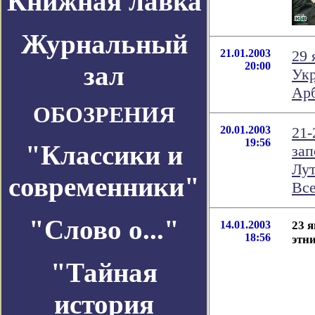
Книжная лавка
Журнальный
21.01.2003
29 
20:00
зал
Укр
Ар
ОБОЗРЕНИЯ
20.01.2003
21-
19:56
"Классики и
зап
Лут
современники"
Все
"Слово о..."
14.01.2003
23 
18:56
этн
"Тайная
история