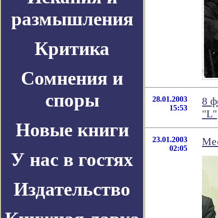
размышления
Критика
Сомнения и
споры
28.01.2003
8 ф
15:53
"L"
Новые книги
23.01.2003
Мес
02:05
У нас в гостях
Издательство