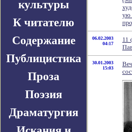
культуры
худ
ую 
К читателю
про
Содержание
06.02.2003
11 
04:17
Пав
Публицистика
30.01.2003
Ве
15:03
сос
Проза
Поэзия
Драматургия
Искания и