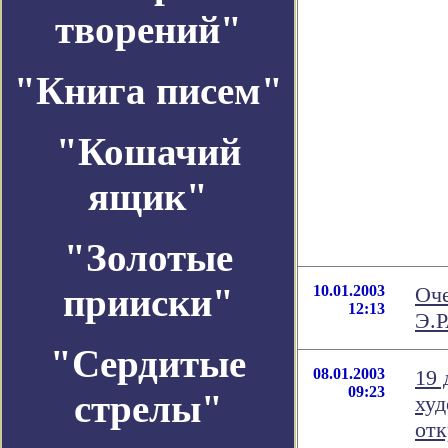
творений"
"Книга писем"
"Кошачий
ящик"
"Золотые
прииски"
10.01.2003
Оче
12:13
Э.
"Сердитые
08.01.2003
19 
09:23
стрелы"
худ
отк