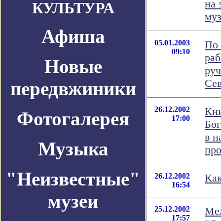
на 
КУЛЬТУРА
муз
Афиша
05.01.2003
По 
09:10
раб
Новые
руч
Сев
передвжиники
26.12.2002
Кни
Фотогалерея
17:00
Бог
в н
Музыка
про
"Неизвестные"
26.12.2002
Как
16:54
музеи
25.12.2002
Ме
17:57