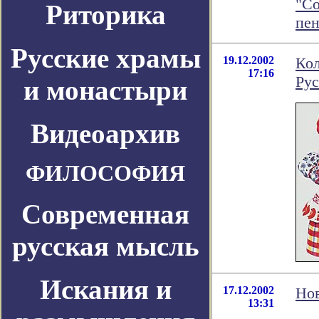
"С
Риторика
пен
Русские храмы
19.12.2002
Кол
17:16
Рус
и монастыри
Видеоархив
ФИЛОСОФИЯ
Современная
русская мысль
Искания и
17.12.2002
Нов
13:31