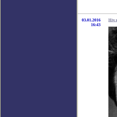
03.01.2016
Нiч 
16:43