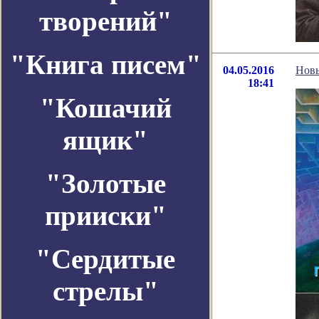
творений"
"Книга писем"
04.05.2016
Новы
18:41
"Кошачий
ящик"
"Золотые
прииски"
"Сердитые
стрелы"