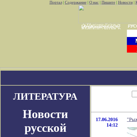
Портал
|
Содержание
|
О нас
|
Пишите
|
Новости
|
аунт pokemon go
Где найти покемон го
Покемон го картинки
Как
ЛИТЕРАТУРА
Новости
17.06.2016
"Ры
русской
14:12