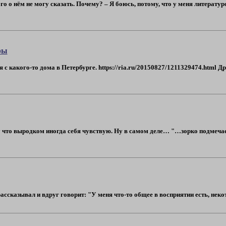
ого о нём не могу сказать. Почему? – Я боюсь, потому, что у меня литерату
ры
с какого-то дома в Петербурге. https://ria.ru/20150827/1211329474.html 
у что выродком иногда себя чувствую. Ну в самом деле… "…зорко подмечае
сказывал и вдруг говорит: "У меня что-то общее в восприятии есть, некотор