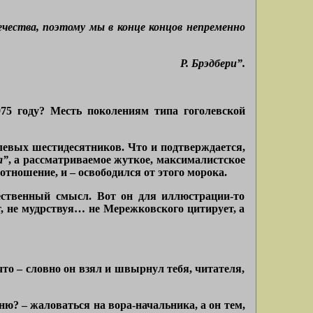
чества, поэтому мы в конце концов непременно
Р. Брэдбери”.
75 году? Месть поколениям типа гоголевской
евых шестидесятников. Что и подтверждается,
а”
, а рассматриваемое жуткое, максималистское
тношение, и – освободился от этого морока.
жественный смысл. Вот он для иллюстрации-то
, не мудрствуя… не Мережковского цитирует, а
то – словно он взял и швырнул тебя, читателя,
ню? – жаловаться на вора-начальника, а он тем,