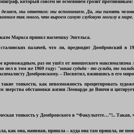
эпиграф, который совсем не осмеянием грозит противникам:
 делаем, мы ответим: мы вспоминаем. Да, мы память челове
помним так много, что выроем самую глубокую могилу в мире.
рказм Маркса принял насмешку Энгельса.
сталинских палачей, что ли, предвидит Домбровский в 19
м кровожадным, раз он ушёл от юношеского максимализма л
но пел в том же 1969 году:
"наша судьба - то гульба, то пальб
сималисту Домбровскому. – Посвятил, вжившись в его мироо
 такие тонкости, как невозможность процитировать худо
 зверства обстановки жизни Леонардо до Винчи и цитирует
ческая тонкость у Домбровского в “Факультете…”!.. Такая, ч
ла, как она, наивная, пришла – куда она там пришла, не пом