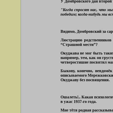
У Домбровского дан второй 
"Когда спросят нас, что мы
победим; когда-нибудь мы вс
Видимо, Домбровский за са
Люстрацию родственников 
“Страшной мести”?
Окуджава не мог быть таки
например, тем, как он груст
четверостишие посвятил мак
Быкову, конечно, невдомёк
описываемого Мережковским
Окуджаву без посвящения.
Ошалеть!.. Какая психологи
в ужас 1937-го года.
Мне тётя родная рассказыва