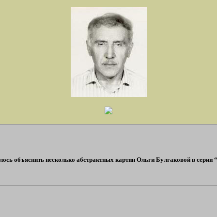
алось объяснить несколько абстрактных картин Ольги Булгаковой в серии “