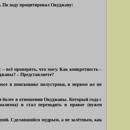
т. По ходу процитировал Окуджаву:
 – всё проверять, что могу. Как конкретность –
куджавы? – Представляете?
росе в поисковике полустроки, в первом же по
ем более в отношении Окуджавы. Который года с
иализма) и стал переходить в правое (нужен
авший. Сделавшийся мудрым, а не залётным, как