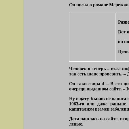
Он писал о романе Мережковс
Разве
Вот о
он по
Целы
Человек я теперь – из-за и
так есть шанс проверить. –
Он таки соврал! – В его ц
очереди выданном сайте. –
Ну и дату Быков не написал
1963-го или даже раньше 
капитализм взамен заболевш
Дата нашлась на сайте, вто
левые.