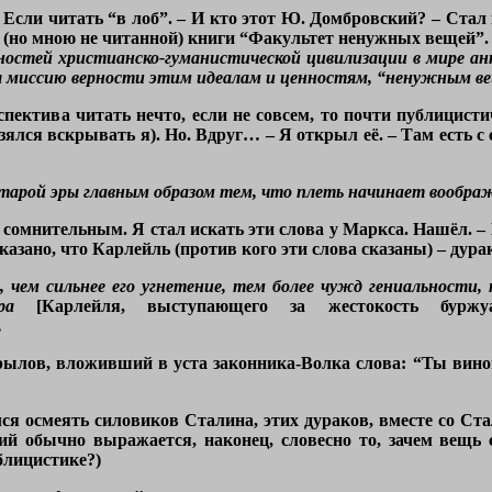
 Если читать “в лоб”. – И кто этот Ю. Домбровский? – Стал 
(но мною не читанной) книги “Факультет ненужных вещей”
енностей христианско-гуманистической цивилизации в мире 
бя миссию верности этим идеалам и ценностям, “ненужным ве
пектива читать нечто, если не совсем, то почти публицисти
зялся вскрывать я). Но. Вдруг… – Я открыл её. – Там есть с 
тарой эры главным образом тем, что плеть начинает воображ
 сомнительным. Я стал искать эти слова у Маркса. Нашёл. – 
азано, что Карлейль (против кого эти слова сказаны) – дурак
, чем сильнее его угнетение, тем более чужд гениальности
ра
[Карлейля, выступающего за жестокость буржу
.
рылов, вложивший в уста законника-Волка слова: “Ты винов
ся осмеять силовиков Сталина, этих дураков, вместе со Ст
ий обычно выражается, наконец, словесно то, зачем вещь 
блицистике?)