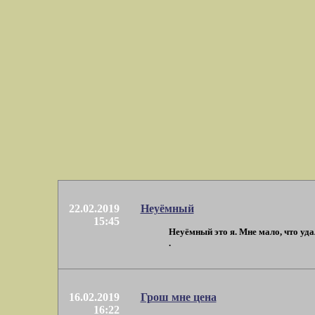
22.02.2019
Неуёмный
15:45
Неуёмный это я. Мне мало, что уд
.
16.02.2019
Грош мне цена
16:22