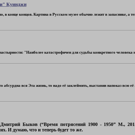
ри" Куинджи
яло, в конце концов. Картина в Русском музее обычно лежит в запаснике, а 
астырности: "Наиболее катастрофичен для судьбы конкретного человека и п
то абсурдна вся Эта жизнь, то надо её заклеймить, выставив напоказ всю её
Дмитрий Быков (“Время потрясений 1900 - 1950” М., 2018
их. И думаю, что и теперь будет то же.