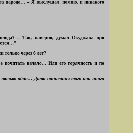
рага народа… – Я выслушал, помню, и никакого
холода? – Так, наверно, думал Окуджава про
яется…”
ен только через 6 лет?
ве почитать начало… Или его горячность и по
 только одно… Дата написания того или иного