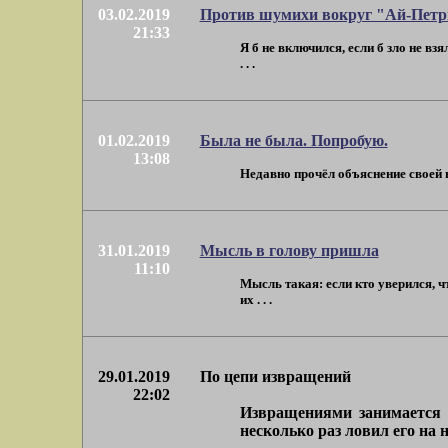
03.02.2019
Против шумихи вокруг "Ай-Пет
21:33
Я б не включился, если б зло не вз
. . .
01.02.2019
Была не была. Попробую.
13:08
Недавно прочёл объяснение своей н
31.01.2019
Мысль в голову пришла
11:10
Мысль такая: если кто уверился, ч
их . . .
29.01.2019
По цепи извращений
22:02
Извращениями занимается 
несколько раз ловил его на н