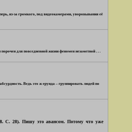
теперь, из-за громкого, под видеокамерами, уворовывания её
орочен для повседневной жизни феномен незаметной . . .
 абсурдность. Ведь это ж ерунда – группировать людей по
. С. 28). Пишу это авансом. Потому что уже