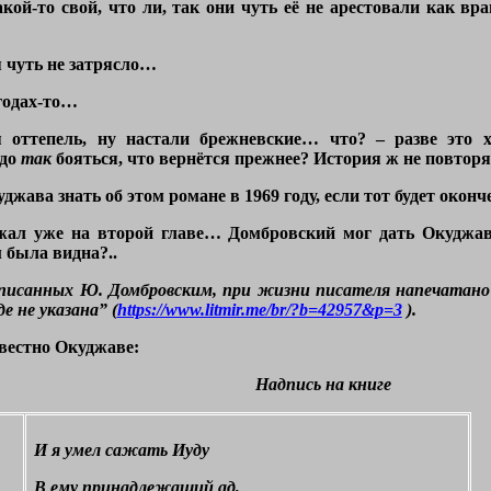
кой-то свой, что ли, так они чуть её не арестовали как в
 чуть не затрясло…
 годах-то…
 оттепель, ну настали брежневские… что? – разве это 
до
так
бояться, что вернётся прежнее? История ж не повтор
джава знать об этом романе в 1969 году, если тот будет оконч
ожал уже на второй главе… Домбровский мог дать Окуджа
была видна?..
аписанных Ю. Домбровским, при жизни писателя напечатано
 не указана” (
https://www.litmir.me/br/?b=42957&p=3
).
звестно Окуджаве:
Надпись на книге
И я умел сажать Иуду
В ему принадлежащий ад,