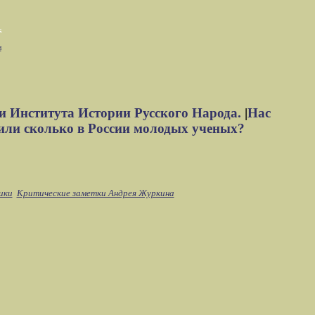
м
и Института Истории Русского Народа.
|
Нас
или сколько в России молодых ученых?
ики
Критические заметки Андрея Журкина