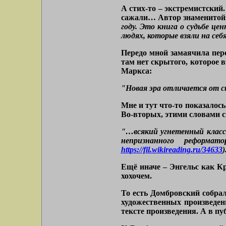
А стих-то – экстремистский.
сажали… Автор знаменитой 
году. Это книга о судьбе ц
людях, которые взяли на се
Передо мной замаячила перс
там нет скрытого, которое в
Маркса:
"Новая эра отличается от с
Мне и тут что-то показалось
Во-вторых, этими словами ск
"…всякий угнетенный класс
непризнанного реформато
https://fil.wikireading.ru/34633
)
Ещё иначе – Энгельс как К
хохочем.
То есть Домбровский собрал
художественных произведен
тексте произведения. А в пу