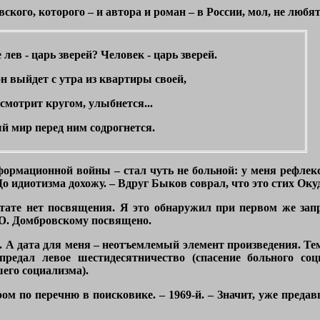
кого, которого – и автора и роман – в России, мол, не любя
 лев - царь зверей? Человек - царь зверей.
н выйдет с утра из квартиры своей,
смотрит кругом, улыбнется...
й мир перед ним содрогнется.
нформационной войны – стал чуть не больной: у меня рефлекс
 До идиотизма дохожу. – Вдруг Быков соврал, что это стих О
итате нет посвящения. Я это обнаружил при первом же зап
 Ю. Домбровскому посвящено.
. А дата для меня – неотъемлемый элемент произведения. Т
предал левое шестидесятничество (спасение больного соц
его социализма).
ром по перечню в поисковике. – 1969-й. – Значит, уже пред