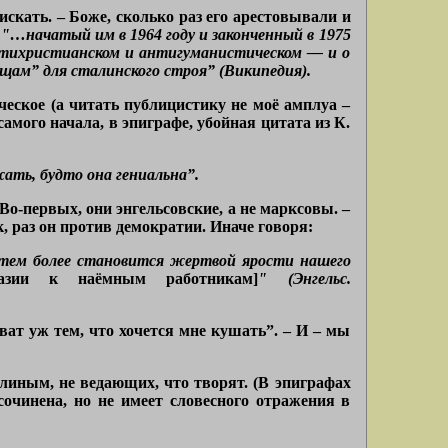
искать. – Боже, сколько раз его арестовывали и
.
"…начатый им в 1964 году и законченный в 1975
антихристианском и антигуманистическом — и о
щам” для сталинского строя” (Википедия).
ческое (а читать публицистику не моё амплуа –
самого начала, в эпиграфе, убойная цитата из К.
ать, будто она гениальна”.
Во-первых, они энгельсовские, а не марксовы. –
, раз он против демократии. Иначе говоря:
, тем более становится жертвой ярости нашего
азии к наёмным работникам]
" (Энгельс.
ат уж тем, что хочется мне кушать”. – И – мы
алиным, не ведающих, что творят. (В эпиграфах
сочинена, но не имеет словесного отражения в