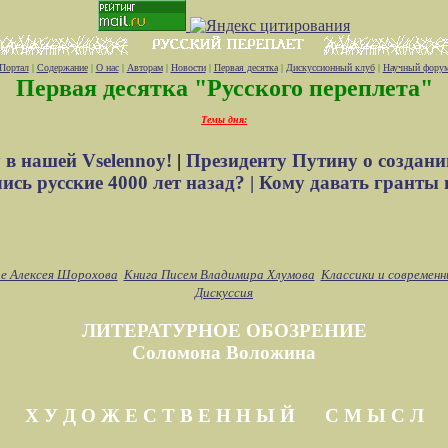
Портал
|
Содержание
|
О нас
|
Авторам
|
Новости
|
Первая десятка
|
Дискуссионный клуб
|
Научный фору
Первая десятка "Русского переплета"
Темы дня:
 в нашей Vselennoy!
|
Президенту Путину о создани
сь русские 4000 лет назад? |
Кому давать гранты 
е Алексея Шорохова
Книга Писем Владимира Хлумова
Классики и современн
Дискуссия
ЛИТЕРАТУРНОЕ ОБОЗРЕНИЕ
Соломона Воложина
Х У Д О Ж Е С Т В Е Н Н Ы Й С М Ы С Л