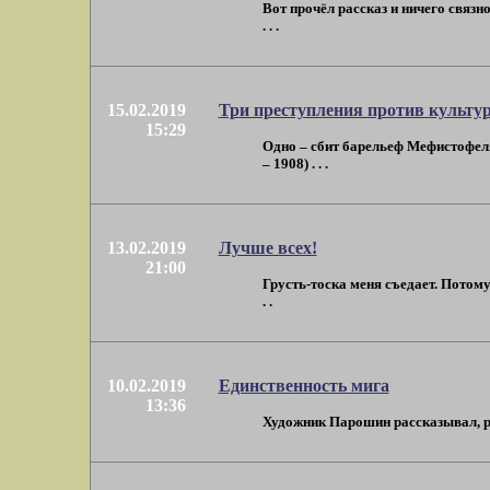
Вот прочёл рассказ и ничего связн
. . .
15.02.2019
Три преступления против культу
15:29
Одно – сбит барельеф Мефистофеля 
– 1908) . . .
13.02.2019
Лучше всех!
21:00
Грусть-тоска меня съедает. Потом
. .
10.02.2019
Единственность мига
13:36
Художник Парошин рассказывал, рас