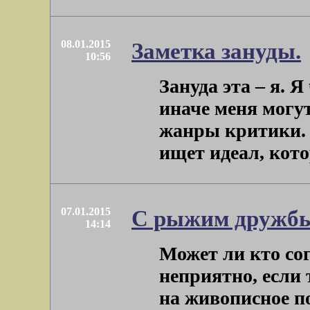
08.01.2015
Заметка зануды.
10:56
Зануда эта – я. Я
иначе меня могу
жанры критики. 
ищет идеал, котор
07.01.2015
С рыжим дружбы 
14:14
Может ли кто сог
неприятно, если
на живописное п