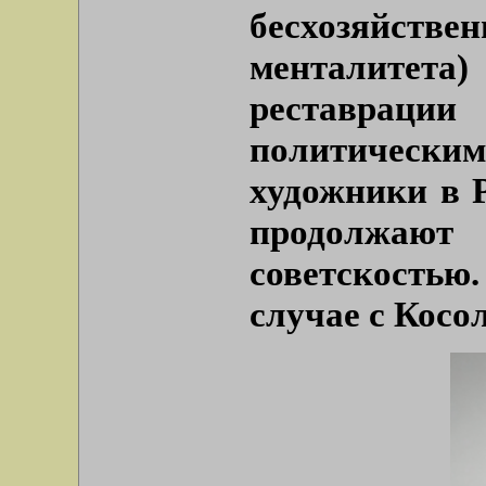
бесхозяйств
менталите
реставрац
политически
художники в 
продолжают
советскость
случае с Косо