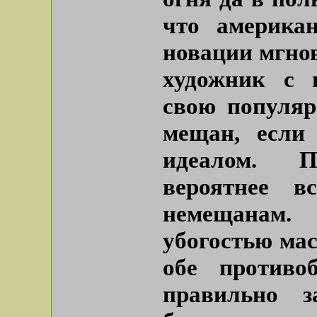
что америка
новации мгно
художник с 
свою популяр
мещан, если
идеалом. П
вероятнее вс
немещанам.
убогостью ма
обе противо
правильно з