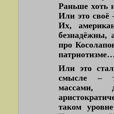
Раньше хоть 
Или это своё 
Их, америка
безнадёжны, 
про Косолапов
патриотизме
Или это ста
смысле – т
массами,
аристократич
таком уровн