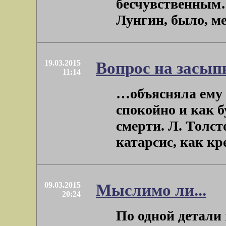
бесчувственным… 
Лунгин, было, мен
19.03.2015
Вопрос на засып
11:14
…объясняла ему [
спокойно и как 
смерти. Л. Толст
катарсис, как крес
09.03.2015
Мыслимо ли...
20:24
По одной детали