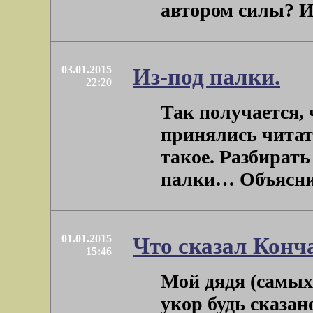
автором силы? И н
03.01.2015
Из-под палки.
22:20
Так получается, 
принялись читат
такое. Разбирать
палки… Объяснить
01.01.2015
Что сказал Конча
15:46
Мой дядя (самых
укор будь сказан