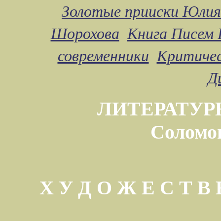
Золотые прииски Юлия
Шорохова
Книга Писем 
современники
Критичес
Д
ЛИТЕРАТУР
Соломо
Х У Д О Ж Е С Т 