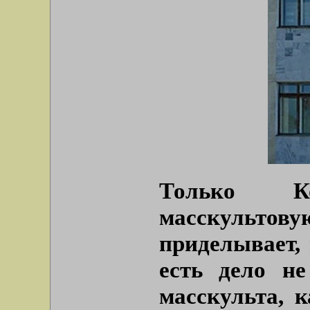
Только К
масскультову
приделывает, 
есть дело не
масскульта, 