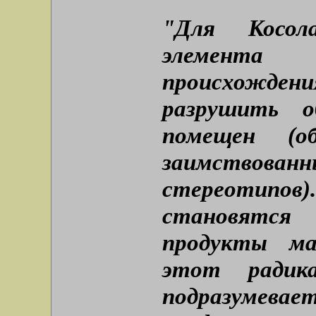
"Для Косола
элемента
происхожден
разрушить о
помещен (о
заимство
стереотипо
становятся
продукты ма
этот радик
подразумев