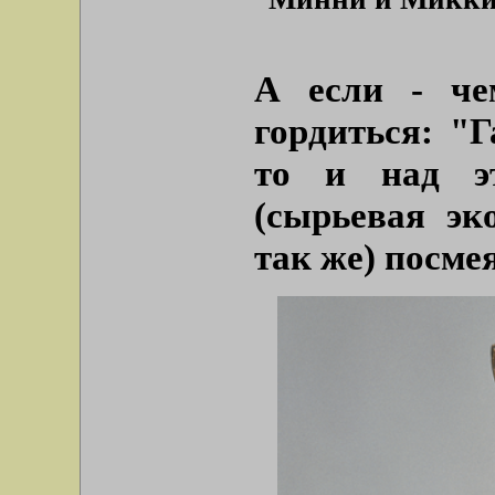
А если - че
гордиться: "Г
то и над эт
(сырьевая эк
так же) посме