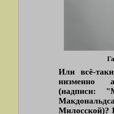
Га
Или всё-таки
низменно а
(надписи: "
Макдональдс
Милосской)? 