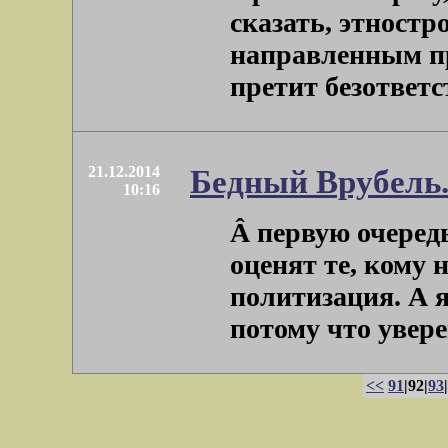
сказать, этностр
направленным пр
претит безответст
21.12.2014
Бедный Врубель
10:16
Â первую очеред
оценят те, кому н
политизация. А я
потому что уверен,
<<
91
|92|
93
|