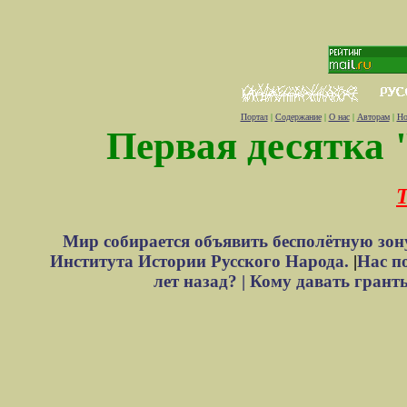
Портал
|
Содержание
|
О нас
|
Авторам
|
Но
Первая десятка 
Т
Мир собирается объявить бесполётную зон
Института Истории Русского Народа.
|
Нас п
лет назад? |
Кому давать грант