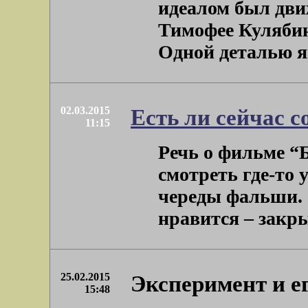
идеалом был дви
Тимофее Кулябине
Одной деталью явл
02.03.2015
Есть ли сейчас с
11:15
Речь о фильме “Б
смотреть где-то 
череды фальши. 
нравится – закры
25.02.2015
Эксперимент и ег
15:48