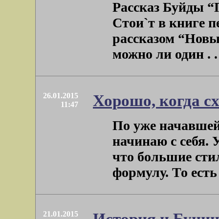
Рассказ Буйды “П
Стои`т в книге 
рассказом “Новы
можно ли один . . 
26.01.2015
Хорошо, когда сх
11:47
По уже начавше
начинаю с себя. 
что большие сти
формулу. То есть .
21.01.2015
История и Бунин