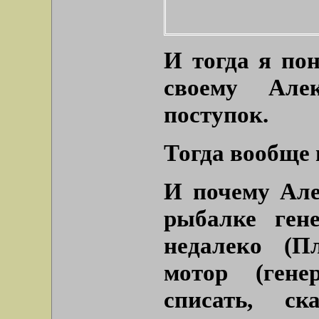
И тогда я по
своему Але
поступок.
Тогда вообще 
И почему Але
рыбалке ген
недалеко (П
мотор (ген
списать, с