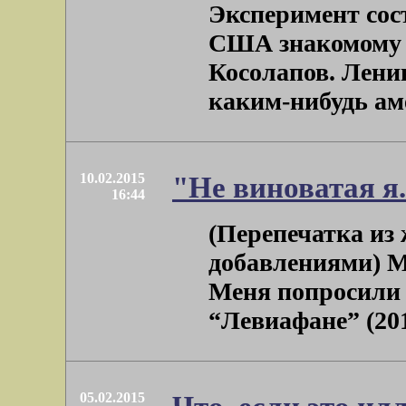
Эксперимент сос
США знакомому 
Косолапов. Ленин
каким-нибудь аме
10.02.2015
"Не виноватая я.
16:44
(Перепечатка и
добавлениями) М
Меня попросили 
“Левиафане” (201
05.02.2015