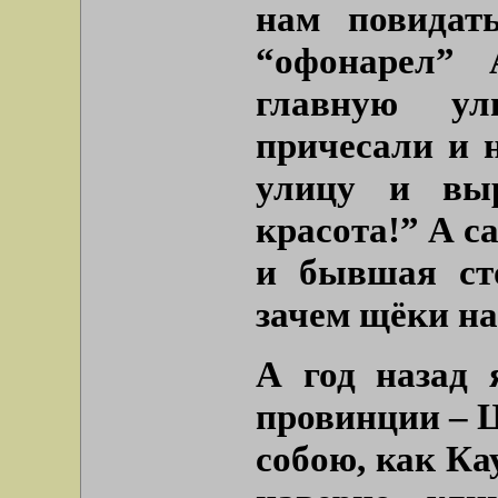
нам повидат
“офонарел”
главную у
причесали и 
улицу и выр
красота!” А са
и бывшая ст
зачем щёки н
А год назад 
провинции – Ц
собою, как Кау