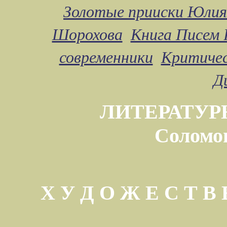
Золотые прииски Юлия
Шорохова
Книга Писем 
современники
Критичес
Д
ЛИТЕРАТУР
Соломо
Х У Д О Ж Е С Т 