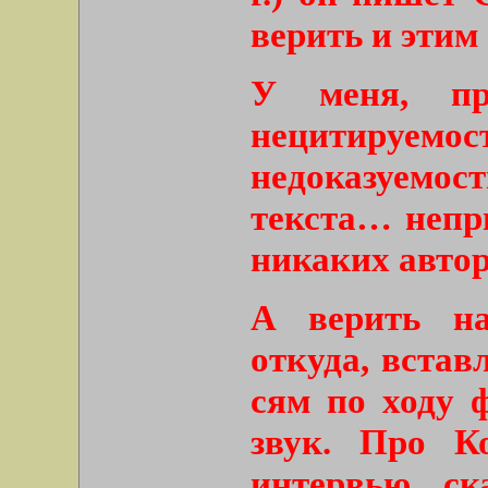
верить и этим
У меня, пр
нецитируемос
недоказуемос
текста… непр
никаких авто
А верить на
откуда, вста
сям по ходу 
звук. Про К
интервью ск