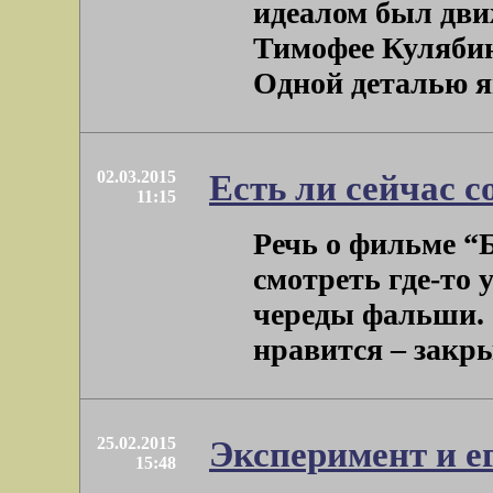
идеалом был дви
Тимофее Кулябине
Одной деталью явл
02.03.2015
Есть ли сейчас с
11:15
Речь о фильме “Б
смотреть где-то 
череды фальши. 
нравится – закры
25.02.2015
Эксперимент и ег
15:48