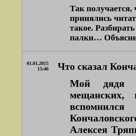
Так получается, 
принялись читат
такое. Разбирать
палки… Объяснить
01.01.2015
Что сказал Конча
15:46
Мой дядя (
мещанских, 
вспомнил
Кончаловско
Алексея Тряп