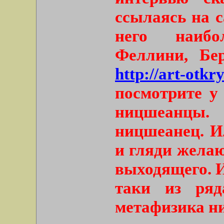
ссылаясь на с
него наибо
Феллини, Бе
http://art-otkr
посмотрите у
ницшеанцы.
ницшеанец. И
и гляди желаю
выходящего. 
таки из ря
метафизика н