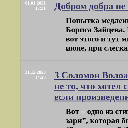
01.01.2021
Добром добра не 
13:31
Попытка медленн
Бориса Зайцева. 
вот этого и тут 
июне, при слегка .
31.12.2020
3 Соломон Волож
14:20
не то, что хотел 
если произведен
Вот – одно из с
зари”, которая 