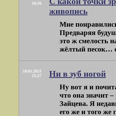
С какой точки з
16:16
живопись
Мне понравились
Предваряя будуще
это ж смелость н
жёлтый песок… си
10.01.2021
Ни в зуб ногой
15:27
Ну вот я и почи
что она значит –
Зайцева. Я недав
его же и того же го