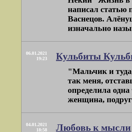
написал статью 
Васнецов. Алёнуш
изначально называ
06.01.2021
Кульбиты Кульб
19:23
"Мальчик и туда, 
так меня, отста
определила одна 
женщина, подруга 
04.01.2021
Любовь к мысли
18:58