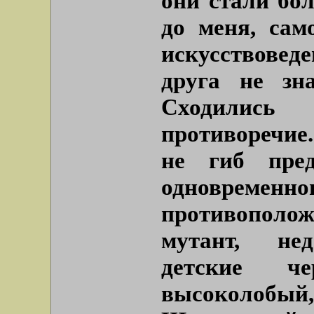
они стали бо
до меня, сам
искусствове
друга не зн
Сходилис
противоречие
не гиб пред
одновре
противополо
мутант, не
детские 
высоколобый,