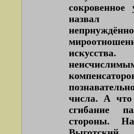
сокровенное 
назвал н
непрнуждённ
мироотнош
искусств
неисчисли
компенсато
познавательн
числа. А что
сгибание п
стороны. Н
Выготский