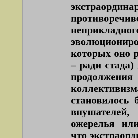
экстраорд
противоречиво
неприкла
эволюциониро
которых оно р
– ради стада)
продолжени
коллективи
становилось 
внушателей
ожерелья ил
что экстраорд