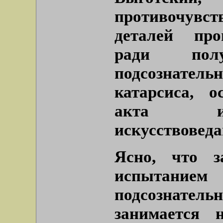
противочувс
деталей про
ради пол
подсознатель
катарсиса, о
акта иск
искусствоведа
Ясно, что з
испытанием 
подсознатель
занимается 