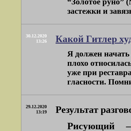
“Золотое руно” (№
застежки и завязк
30.12.2020
Какой Гитлер х
13:26
Я должен начать
плохо относилас
уже при реставра
гласности. Помнитс
29.12.2020
Результат разго
13:19
Рисующий –