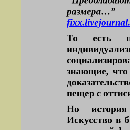
“Преоблад
разм
fixx.livejourna
То есть ш
индивидуа
социализир
знающие, что 
доказательст
пещер с оттис
Но история 
Искусство в 