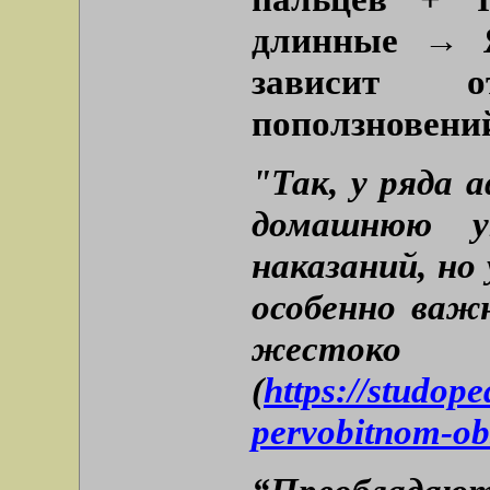
длинные → Я
зависит о
поползновений
"Так, у ряда 
домашнюю у
наказаний, но
особенно важ
жесток
(
https://studop
pervobitnom-ob