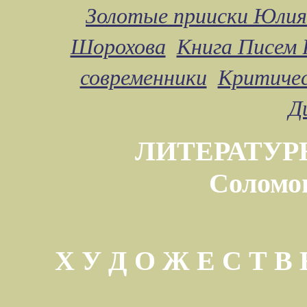
Золотые прииски Юлия
Шорохова
Книга Писем 
современники
Критичес
Д
ЛИТЕРАТУР
Соломо
Х У Д О Ж Е С Т 