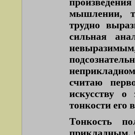
произведения 
мышлении, т
трудно выраз
сильная ана
невыраз
подсознател
неприкладно
считаю перв
искусству о 
тонкости его 
Тонкость п
прикладным. 