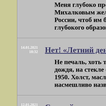
Меня глубоко пр
Михалковым жел
России, чтоб им
глубокого образов
14.01.2021
Нет! «Летний де
18:32
Не печаль, хоть 
дождя, на стекле
1950. Холст, мас
насмешливо назва
12.01.2021