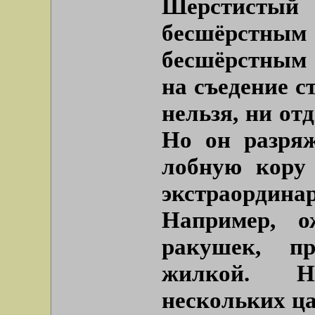
Шерстист
бесшёрстн
бесшёрстным
на съедение с
нельзя, ни отд
Но он разряж
лобную кору 
экстраордин
Например, о
ракушек, п
жилкой. Н
нескольких ц