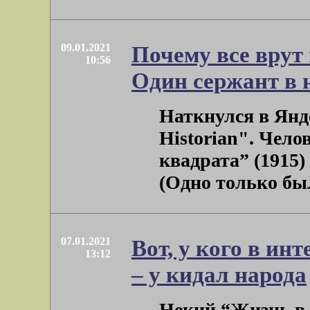
09.01.2021
Почему все врут
10:56
Один сержант в н
Наткнулся в Янде
Historian". Чело
квадрата” (1915)
(Одно только было
07.01.2021
Вот, у кого в ин
13:12
– у кидал народа
Некий “Жизнь в 