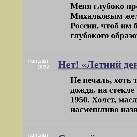
Меня глубоко пр
Михалковым жел
России, чтоб им
глубокого образов
14.01.2021
Нет! «Летний де
18:32
Не печаль, хоть 
дождя, на стекле
1950. Холст, мас
насмешливо назва
12.01.2021