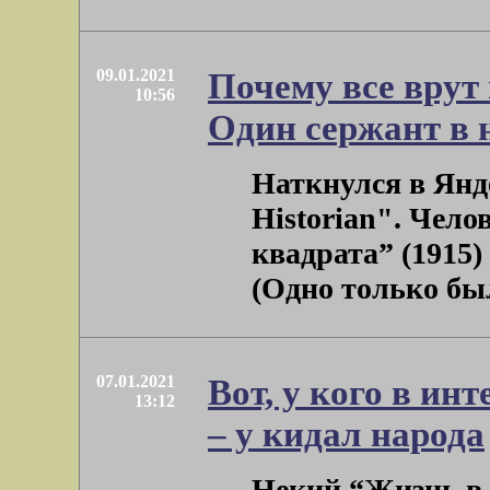
09.01.2021
Почему все врут
10:56
Один сержант в н
Наткнулся в Янде
Historian". Чело
квадрата” (1915)
(Одно только было
07.01.2021
Вот, у кого в ин
13:12
– у кидал народа
Некий “Жизнь в 