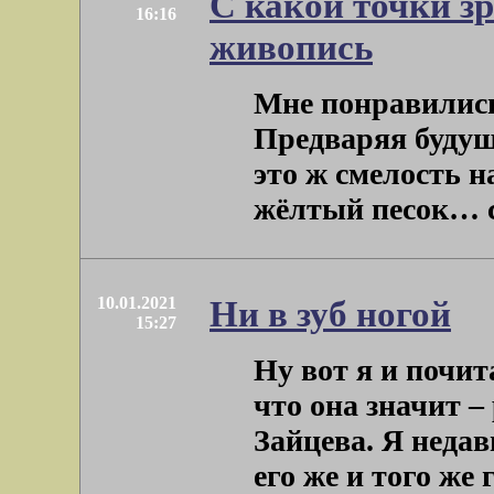
С какой точки з
16:16
живопись
Мне понравились
Предваряя будуще
это ж смелость н
жёлтый песок… си
10.01.2021
Ни в зуб ногой
15:27
Ну вот я и почи
что она значит –
Зайцева. Я недав
его же и того же го