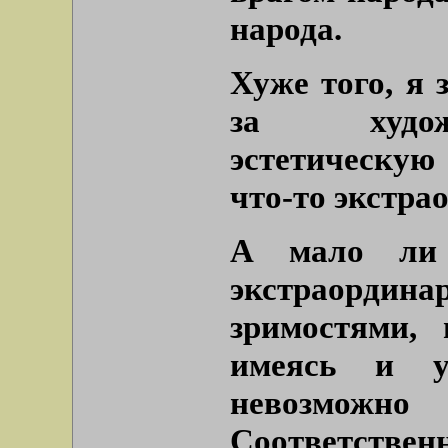
народа.
Хуже того, я 
за худож
эстетическую
что-то экстра
А мало ли 
экстраор
зримостями,
имеясь и у
невозможн
Соответствен