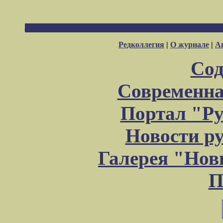
Редколлегия
|
О журнале
|
А
Сод
Современна
Портал "Ру
Новости р
Галерея "Но
П