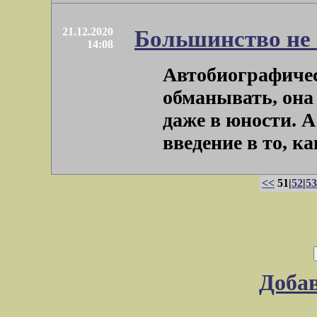
21.12.2020
Большинство не 
14:08
Автобиографичес
обманывать, она
даже в юности. А
введение в то, как
<<
51|
52
|
53
Доба