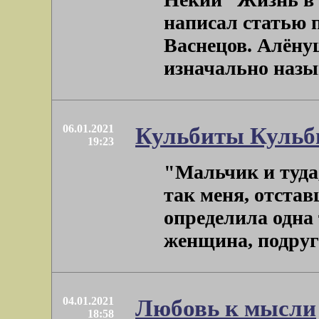
написал статью 
Васнецов. Алёнуш
изначально называ
06.01.2021
Кульбиты Кульб
19:23
"Мальчик и туда, 
так меня, отста
определила одна 
женщина, подруга 
04.01.2021
Любовь к мысли
18:58