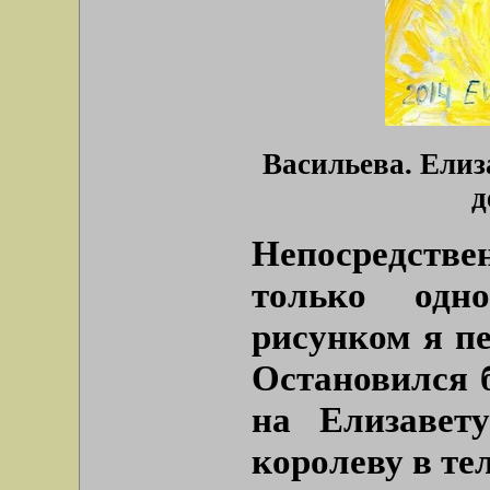
Васильева. Елиза
д
Непосредстве
только одн
рисунком я пе
Остановился б
на Елизавет
королеву в те