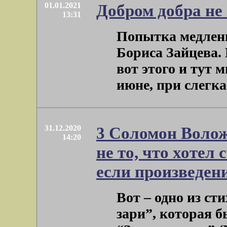
01.01.2021
Добром добра не 
13:31
Попытка медленн
Бориса Зайцева. 
вот этого и тут 
июне, при слегка .
31.12.2020
3 Соломон Волож
14:20
не то, что хотел 
если произведен
Вот – одно из с
зари”, которая 