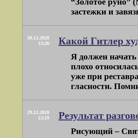
“Золотое руно” (№
застежки и завязк
30.12.2020
Какой Гитлер х
13:26
Я должен начать
плохо относилас
уже при реставра
гласности. Помнитс
29.12.2020
Результат разго
13:19
Рисующий – Свят