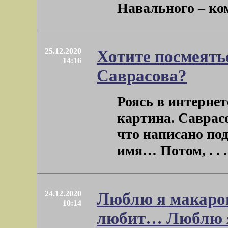
Навального – ком
25.12.2020
Хотите посмеятьс
14:16
Саврасова?
Роясь в интернет
картина. Саврасо
что написано под
имя… Потом, . . .
24.12.2020
Люблю я макарон
10:14
любит… Люблю я 