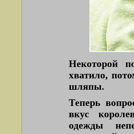
Некоторой п
хватило, пото
шляпы.
Теперь вопро
вкус корол
одежды непе