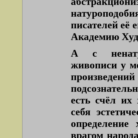
абстракц
натуроподоб
писателей её е
Академию Худо
А с ненат
живописи у ме
произведений
подсознатель
есть счёл их
себя эстетич
определение 
врагом народ