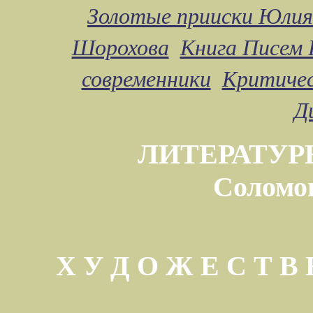
Золотые прииски Юлия
Шорохова
Книга Писем 
современники
Критичес
Д
ЛИТЕРАТУР
Соломо
Х У Д О Ж Е С Т 