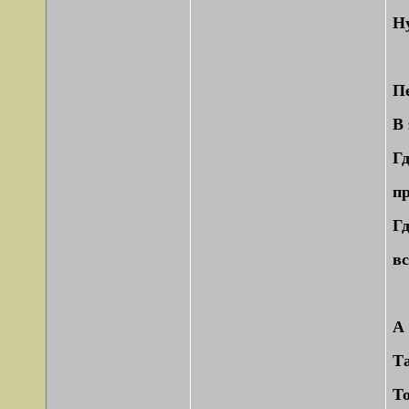
Н
Пе
В 
Г
п
Гд
в
А 
Та
То