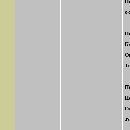
Но
о-
Но
Ка
Он
Тв
П
По
Го
Ус