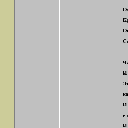
Ох
Кр
Он
Си
Че
И 
Эт
н
И
в
И