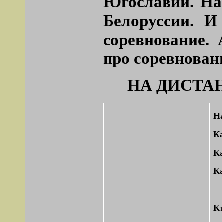
Югославии. На 
Белоруссии. 
соревнование.
про соревнова
НА ДИСТАН
На
Ка
Ка
К
Кт