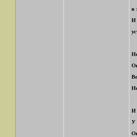
в 
И
у
Но
Он
Ве
Но
И 
У 
Он