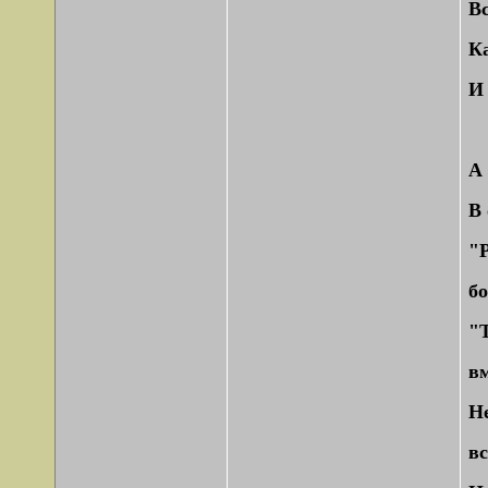
В
К
И 
А 
В
"Р
бо
"
вм
Не
вс