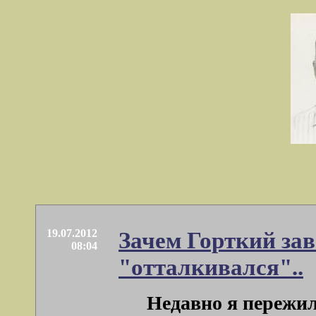
19.07.2012
Зачем Горткий зав
08:04
"отталкивался"..
Недавно я пережил