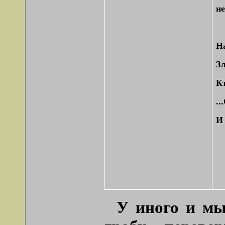
н
На
З
Кт
..
И 
У иного и мы