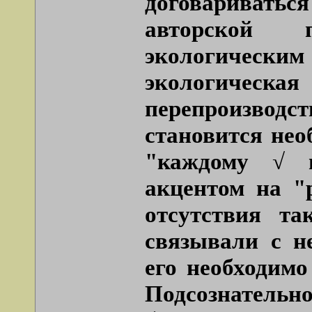
договариватьс
авторской 
экологическ
экологическая
перепроизвод
становится нео
"каждому √ 
акцентом на "
отсутствия та
связывали с н
его необходимо
Подсознатель