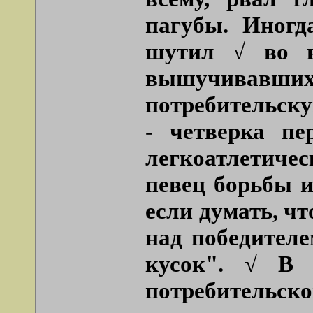
пагубы. Иногд
шутил √ во в
вышучивавших 
потребительску
- четверка пе
легкоатлетичес
певец борьбы и
если думать, чт
над победител
кусок". √ В
потребительско