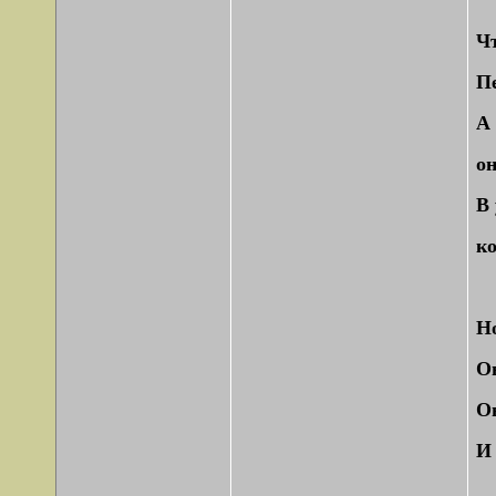
Чт
П
А 
он
В
ко
Но
Он
Он
И 