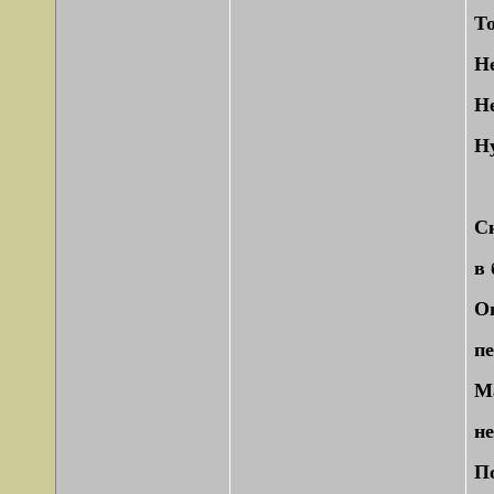
То
Н
Н
Ну
С
в 
Он
п
Ма
н
По