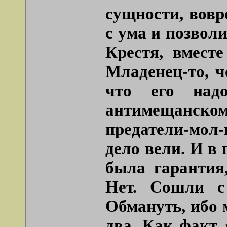
сущности, вовр
с ума и позвол
Крестя, вмест
Младенец-то, ч
что его надо
антимещанско
предатели-мо
дело вели. И в
была гарантия,
Нет. Сошли с
Обмануть, ибо 
два. Как факт 