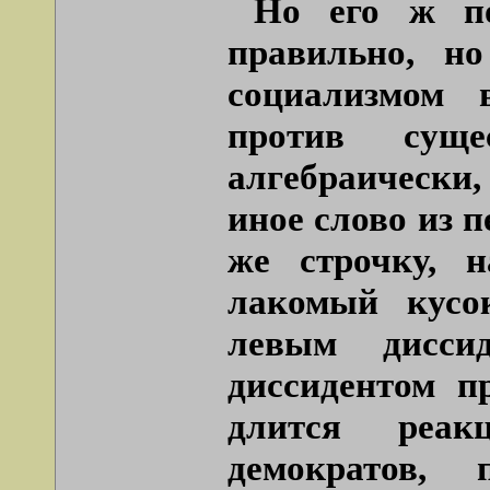
Но его ж п
правильно, н
социализмом 
против суще
алгебраически
иное слово из 
же строчку, 
лакомый кусо
левым дисси
диссидентом п
длится реак
демократов,