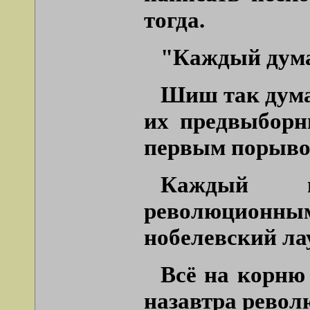
тогда.
"Каждый думае
Шиш так дума
их предвыборн
первым порывом
Каждый в
революционным
нобелевский ла
Всё на корню 
назавтра револ