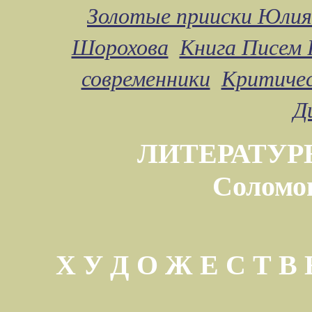
Золотые прииски Юлия
Шорохова
Книга Писем 
современники
Критичес
Д
ЛИТЕРАТУР
Соломо
Х У Д О Ж Е С Т 