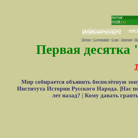
Портал
|
Содержание
|
О нас
|
Авторам
|
Но
Первая десятка 
Т
Мир собирается объявить бесполётную зон
Института Истории Русского Народа.
|
Нас п
лет назад? |
Кому давать грант