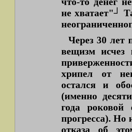
что-то денег н
не хватает"┘ Т
неограниченног
Через 30 лет
вещизм исчез 
приверженности
хрипел от неи
остался и обо
(именно десят
года роковой 
прогресса). Но 
отказа об эт