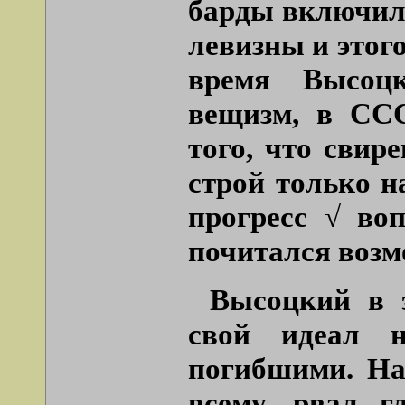
барды включили
левизны и этог
время Высоцк
вещизм, в ССС
того, что свир
строй только н
прогресс √ во
почитался воз
Высоцкий в 
свой идеал 
погибшими. Нао
всему, рвал г