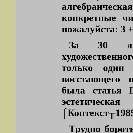
алгебраическая
конкретные ч
пожалуйста: 3 + 4
За 30 лет
художественног
только один 
восстающего 
была статья 
эстетическ
⌠Контекст╥1985
Трудно бороть