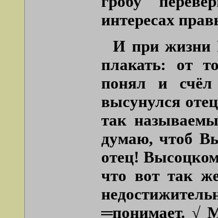
гробу переве
интересах прав
И при жизни 
плакать: от т
понял и счёл
высунулся отец
так называемы
думаю, чтоб Вы
отец! Высоцком
что вот так ж
недостижител
═
понимает. √ 