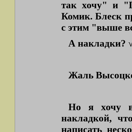
так хочу"
и
"
Комик. Блеск п
с этим
"выше в
А накладки? √
Жаль Высоцко
Но я хочу в
накладкой, чт
написать неско