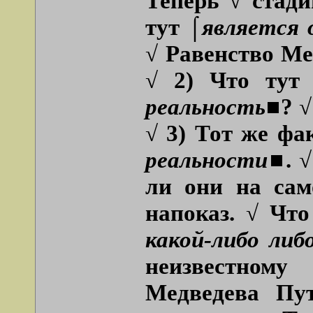
Теперь √ стади
тут
⌠является 
√ Равенство Ме
√ 2) Что ту
реальность■
? 
√ 3) Тот же ф
реальности■
. 
ли они на сам
напоказ. √ Чт
какой-либо ли
неизвестном
Медведева Пу