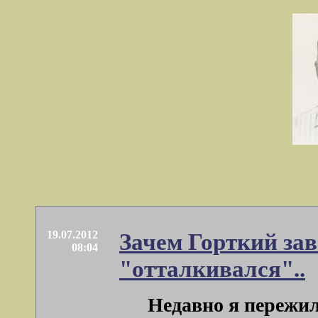
19.07.2012
Зачем Горткий зав
08:04
"отталкивался"..
Недавно я пережил