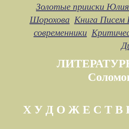
Золотые прииски Юлия
Шорохова
Книга Писем 
современники
Критичес
Д
ЛИТЕРАТУР
Соломо
Х У Д О Ж Е С Т 