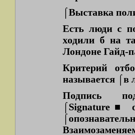
⌠Выставка поли
Есть люди с п
ходили б на т
Лондоне Гайд-п
Критерий отб
называется ⌠в 
Подпись по
⌠Signature■ о
⌠опознавательн
Взаимозаменяе