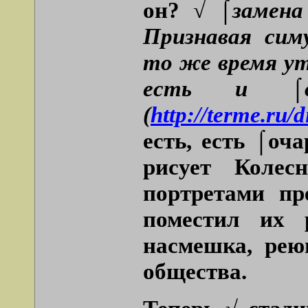
он? √
⌠замена
Признавая сим
то же время ут
есть и ⌠
(
http://terme.ru/
есть, есть ⌠оч
рисует Колес
портретами пр
поместил их 
насмешка, рею
общества.