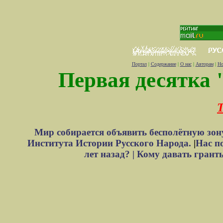
Портал
|
Содержание
|
О нас
|
Авторам
|
Но
Первая десятка 
Т
Мир собирается объявить бесполётную зон
Института Истории Русского Народа.
|
Нас п
лет назад? |
Кому давать грант