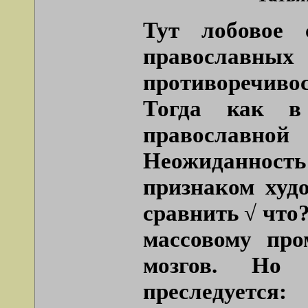
Тут лобовое 
православны
противоречиво
Тогда как в
православно
Неожиданнос
признаком худ
сравнить √ что?
массовому пр
мозгов. Но 
преследуетс