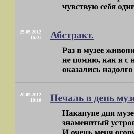
чувствую себя одним
25.05.2012
Абстракт.
16:01
Раз в музее живоп
не помню, как я с
оказались надолго 
20.05.2012
Печаль в день муз
18:10
Накануне дня музе
знаменитый устрои
И очень меня огор