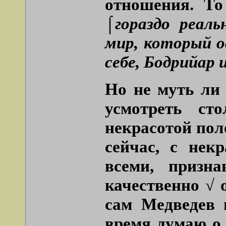
отношения. То
⌠гораздо реаль
мир, который о
себе, Бодрийар
Но не муть ли 
усмотреть ст
некрасотой пол
сейчас, с некр
всеми, призн
качественно √ 
сам Медведев 
время думаю о