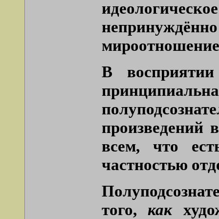
идеологическо
непринуждё
мироотношение 
В восприятии 
принципиаль
полуподсозн
произведений в
всем, что ес
частностью отд
Полуподсознате
того,
как
худож