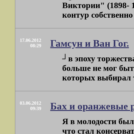
Виктории" (1898- 
контур собственно 
17.06.2012
Гамсун и Ван Гог.
08:29
┘в эпоху торжеств
больше не мог быт
которых выбирал те
03.06.2012
Бах и оранжевые 
09:39
Я в молодости был
что стал консерва