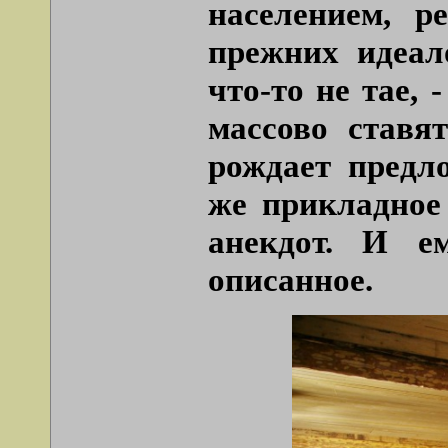
населением, р
прежних идеал
что-то не тае, 
массово ставя
рождает предл
же прикладное
анекдот. И е
описанное.