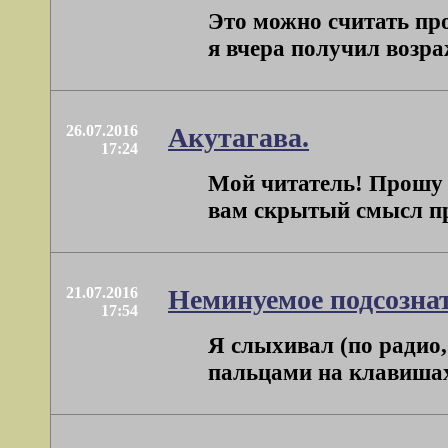
Это можно считать про
я вчера получил возраж
26.07.2016
Акутагава.
17:24
Мой читатель! Прошу п
вам скрытый смысл про
21.07.2016
Неминуемое подсознат
17:54
Я слыхивал (по радио,
пальцами на клавишах. 