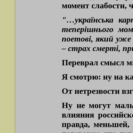
момент слабости, ч
"…українська кар
теперішнього мом
поетові, який уже
– страх смерті, п
Переврал смысл м
Я смотрю: ну на к
От нетрезвости вз
Ну не могут малы
влияния российск
правда, меньшей, 