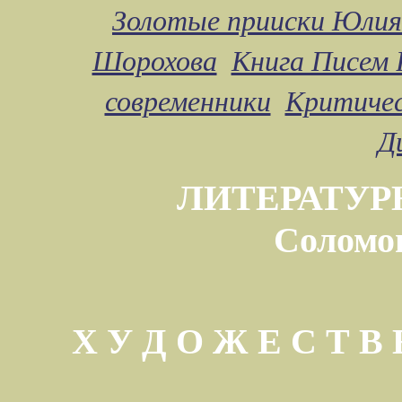
Золотые прииски Юлия
Шорохова
Книга Писем 
современники
Критичес
Д
ЛИТЕРАТУР
Соломо
Х У Д О Ж Е С Т 