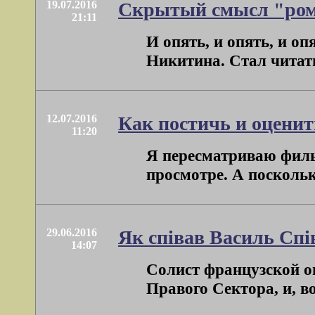
19.07.2016
Скрытый смысл "ром
21:11
И опять, и опять, и о
Никитина. Стал читать 
12.07.2016
Как постичь и оценит
11:20
Я пересматриваю филь
просмотре. А поскольку
29.06.2016
Як спiвав Василь Спi
14:07
Солист французской о
Правого Сектора, и, вот