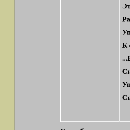
Эт
Ра
У
К 
..
Сн
У
Св