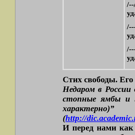
/-
уд
/-
уд
/
уд
Стих свободы. Ег
Недаром в России 
стопные ямбы и 3
характерно)”
(
http://dic.acad
И перед нами как 