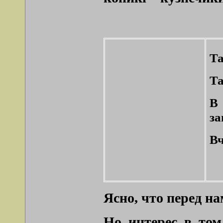
Та
Та
В
за
Вч
Ясно, что перед н
Но интерес в том