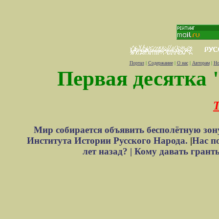
Портал
|
Содержание
|
О нас
|
Авторам
|
Но
Первая десятка 
Т
Мир собирается объявить бесполётную зон
Института Истории Русского Народа.
|
Нас п
лет назад? |
Кому давать грант