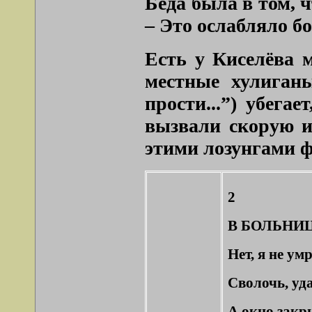
Беда была в том, 
– Это ослабляло б
Есть у Киселёва 
местные хулиган
прости...”
) убегае
вызвали скорую и 
этими лозунгами 
2
В БОЛЬНИ
Нет, я не ум
Сволочь, уд
А окно закр