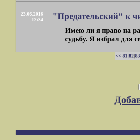
23.06.2016
"Предательский" к ч
12:34
Имею ли я право на ра
судьбу. Я избрал для с
<<
81
|
82
|
83
Доба