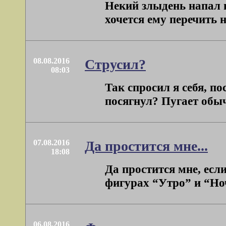
Некий злыдень напал 
хочется ему перечить н
08.08.2016
Струсил?
08:03
Так спросил я себя, п
посягнул? Пугает обыч
07.08.2016
Да простится мне...
18:08
Да простится мне, есл
фигурах “Утро” и “Ночь
06.08.2016