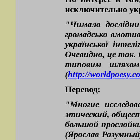
исключительно укр
"Чимало дослідни
громадсько вмотив
української інтел
Очевидно, це так. С
типовим шляхом 
(
http://worldpoesy
Перевод:
"Многие исследов
этический, общес
большой прослойки
(Ярослав Разумный