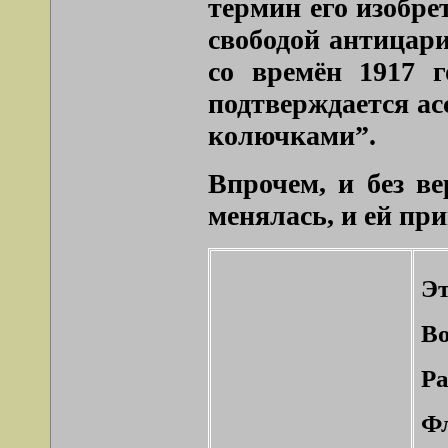
термин его изобре
свободой антицари
со времён 1917 г
подтверждается а
колючками”
.
Впрочем, и без в
менялась, и ей пр
Эт
Во
Ра
Фл