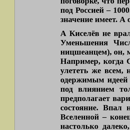
поговорке, что пе
под Россией – 100
значение имеет. А 
А Киселёв не врал
Уменьшения Числ
ницшеанцем), он, м
Например, когда С
улететь же всем, 
одержимым идеей 
под влиянием то
предполагает вари
состояние. Впал 
Вселенной – коне
настолько далеко