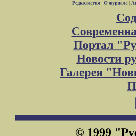
Редколлегия
|
О журнале
|
А
Сод
Современна
Портал "Ру
Новости р
Галерея "Но
П
© 1999 "Ру