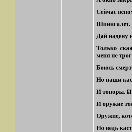
Сейчас вспо
Шпингалет. 
Дай надену н
Только скаж
меня не трог
Боюсь смерт
Но наши кас
И топоры. И
И оружие то
Оружие, ко
Но ведь каст