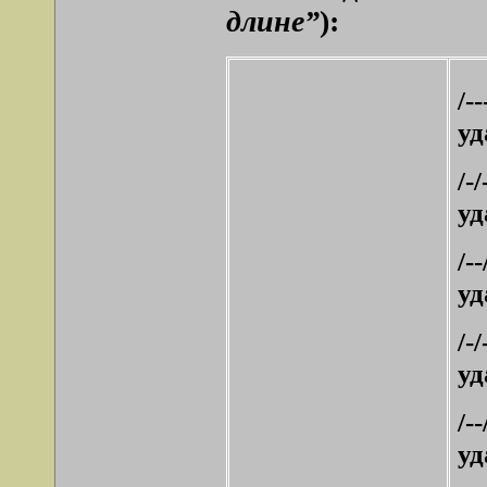
длине”
):
/-
уд
/-
уд
/-
уд
/
уд
/-
уд