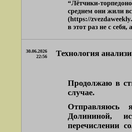
“Лётчики-торпедоно
среднем они жили вс
(https://zvezdaweekl
в этот раз не с себя, а
30.06.2026
Технология анализ
22:56
Продолжаю в ст
случае.
Отправляюсь 
Долининой, и
перечислении с