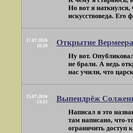
Но вот я наткнулся,
искусствоведа. Его 
17.07.2026
Открытие Вермеер
18:29
Ну вот. Опубликовал
не брали. А ведь от
нас учили, что царск
15.07.2026
Выпендрёж Солжен
13:15
Написал я это назва
там написано, что-т
ограничить доступ к 