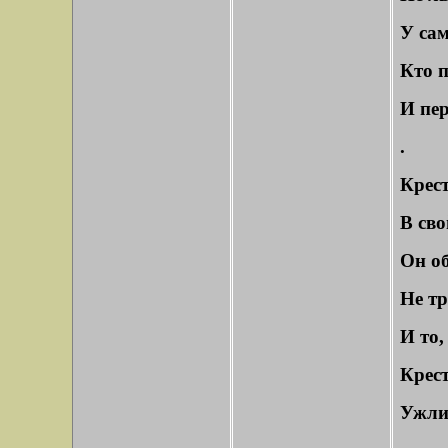
У сам
Кто п
И пер
.
Крест
В сво
Он об
Не тр
И то,
Крест
Ужли 