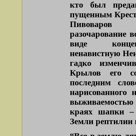
кто был преда
пущенным Кресть
Пивоваров 
разочарование в
виде концеп
ненавистную Не
гадко изменчи
Крылов его со
последним слов
нарисованного 
выживаемостью
краях шапки –
Земли рептилии и
“Все в землю ляг