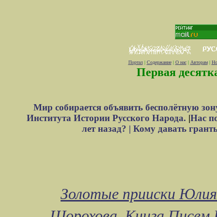
Портал
|
Содержание
|
О нас
|
Авторам
|
Но
Первая десятк
Мир собирается объявить бесполётную зон
Института Истории Русского Народа.
|
Нас п
лет назад? |
Кому давать грант
Золотые прииски Юлия
Шорохова
Книга Писем 