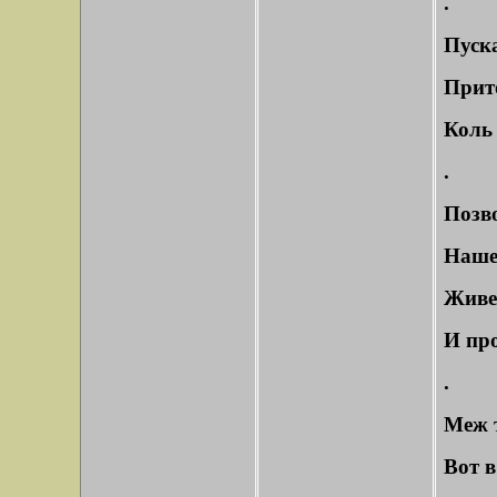
.
Пуска
Прит
Коль 
.
Позво
Нашел
Живе
И про
.
Меж 
Вот в