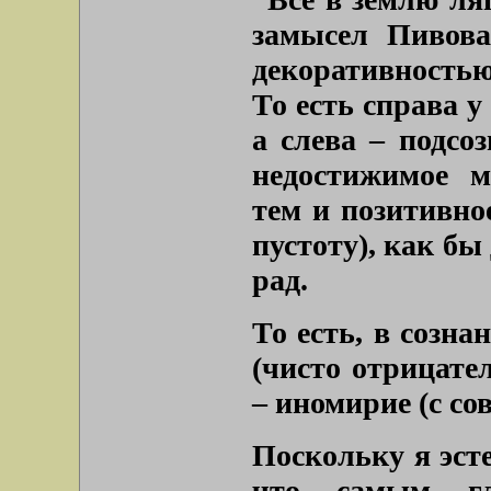
замысел Пивова
декоративностью
То есть справа у
а слева – подсо
недостижимое м
тем и позитивное
пустоту), как бы
рад.
То есть, в созна
(чисто отрицател
– иномирие (с со
Поскольку я эст
что самым гл