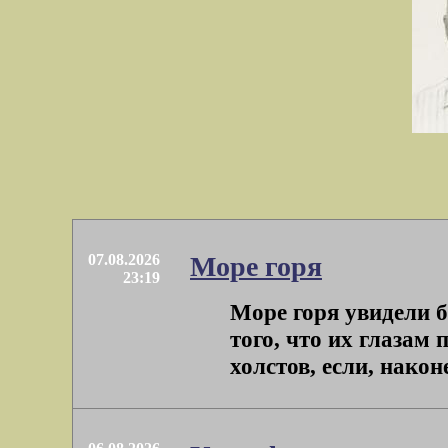
07.08.2026
Море горя
23:19
Море горя увидели б
того, что их глазам
холстов, если, наконе