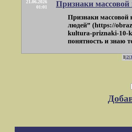
21.06.2026
Признаки массовой
01:01
Признаки массовой к
людей” (https://obra
kultura-priznaki-10-
понятность и знаю то
1|
2
|
Доба