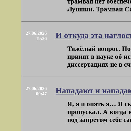
трамвая нет обеспеч
Лушпин. Трамваи Сан
27.06.2026
И откуда эта нагло
19:26
Тяжёлый вопрос. Пот
принят в науке об и
диссертациях не в счё
27.06.2026
Нападают и напада
00:47
Я, я и опять я… Я с
пропускал. А когда 
под запретом себе сам