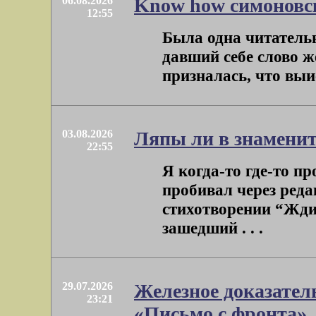
06.08.2026
Know how симоновс
12:55
Была одна читательн
давший себе слово ж
призналась, что выис
03.08.2026
Ляпы ли в знамени
22:55
Я когда-то где-то п
пробивал через реда
стихотворении “Жди 
зашедший . . .
29.07.2026
Железное доказател
23:21
«Письмо с фронта»