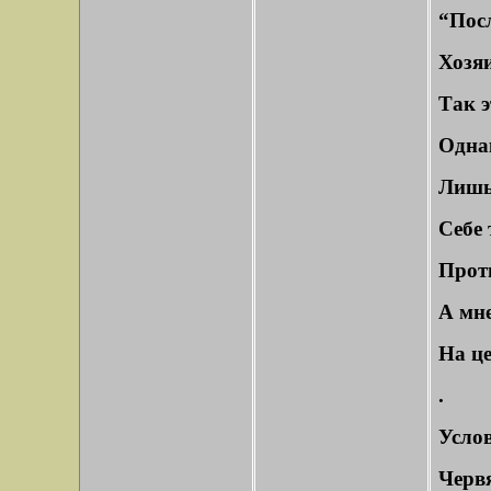
“Посл
Хозяи
Так э
Однак
Лишь
Себе
Проти
А мн
На це
.
Усло
Червя