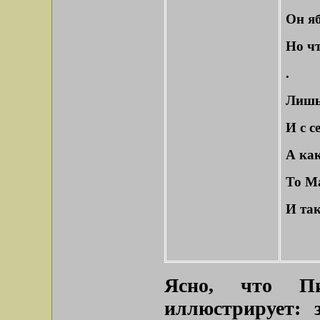
Он я
Но ч
.
Лишь
И с 
А как
То М
И так
Ясно, что П
иллюстрирует: з