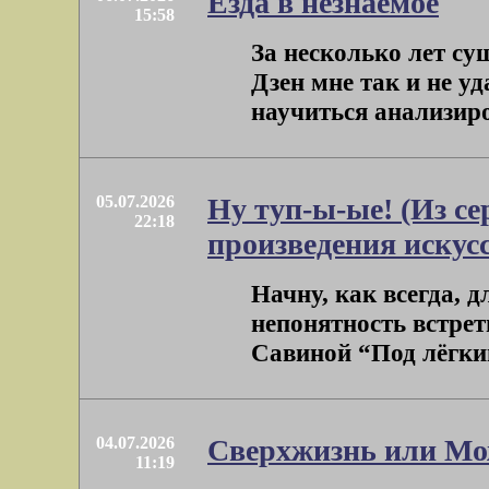
Езда в незнаемое
15:58
За несколько лет су
Дзен мне так и не уд
научиться анализиров
05.07.2026
Ну туп-ы-ые! (Из с
22:18
произведения искус
Начну, как всегда, д
непонятность встре
Савиной “Под лёгки
04.07.2026
Сверхжизнь или Мо
11:19