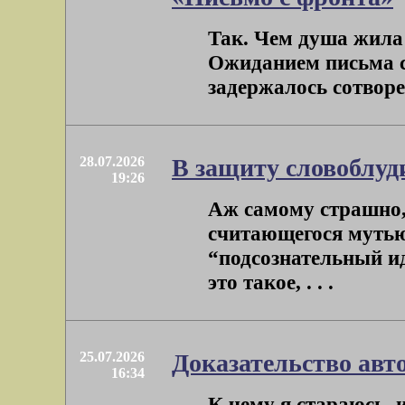
Так. Чем душа жила
Ожиданием письма с
задержалось сотворе
28.07.2026
В защиту словоблуд
19:26
Аж самому страшно, 
считающегося мутью
“подсознательный ид
это такое, . . .
25.07.2026
Доказательство авт
16:34
К чему я стараюсь, и