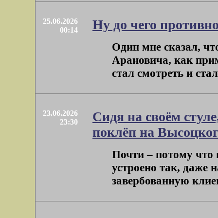
25.06.2026
Ну до чего против
00:14
Один мне сказал, чт
Арановича, как прим
стал смотреть и стало
23.06.2026
Сидя на своём стуле
23:30
поклёп на Высоцко
Почти – потому что
устроено так, даже 
завербованную клиен