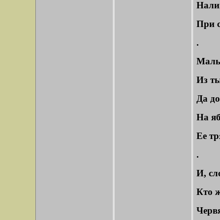
Налив
При с
.
Маль
Из ты
Да до
На я
Ее тр
.
И, сл
Кто 
Черв