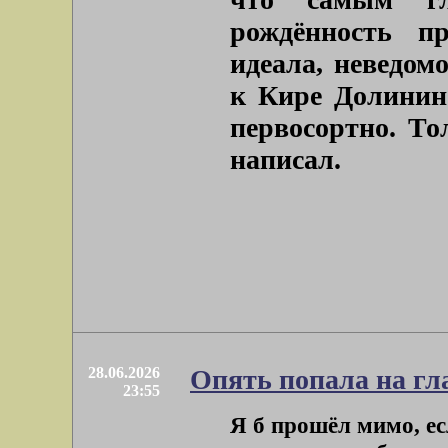
рождённость пр
идеала, неведом
к Кире Долинино
первосортно. То
написал.
28.06.2026
Опять попала на гл
23:55
Я б прошёл мимо, есл