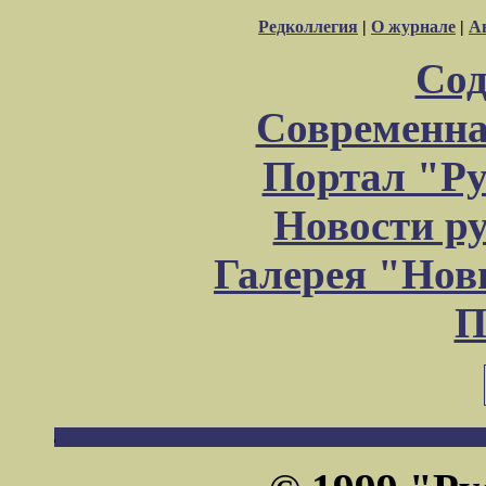
Редколлегия
|
О журнале
|
А
Сод
Современна
Портал "Ру
Новости р
Галерея "Но
П