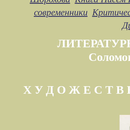
современники
Критичес
Д
ЛИТЕРАТУР
Соломо
Х У Д О Ж Е С Т 