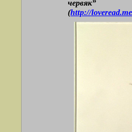
червяк” 
(
http://loveread.