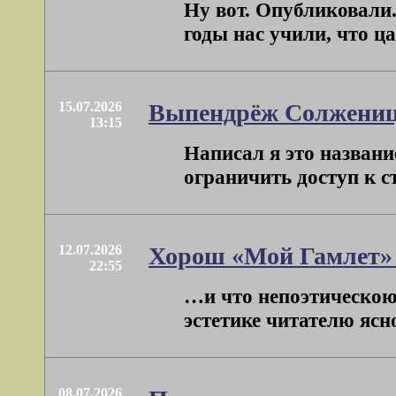
Ну вот. Опубликовали.
годы нас учили, что ца
15.07.2026
Выпендрёж Солжени
13:15
Написал я это названи
ограничить доступ к ст
12.07.2026
Хорош «Мой Гамлет» 
22:55
…и что непоэтическою 
эстетике читателю ясно,
08.07.2026