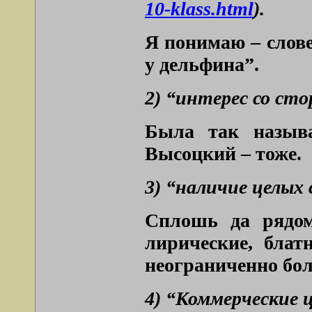
10-klass.html
).
Я понимаю – слове
у дельфина”.
2) “интерес со ст
Была так называ
Высоцкий – тоже.
3) “наличие целых
Сплошь да рядом
лирические, бла
неограниченно бол
4) “Коммерческие ц