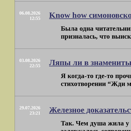
06.08.2026
Know how симоновско
12:55
Была одна читательниц
призналась, что выиски
03.08.2026
Ляпы ли в знамениты
22:55
Я когда-то где-то про
стихотворении “Жди ме
29.07.2026
Железное доказатель
23:21
Так. Чем душа жила у