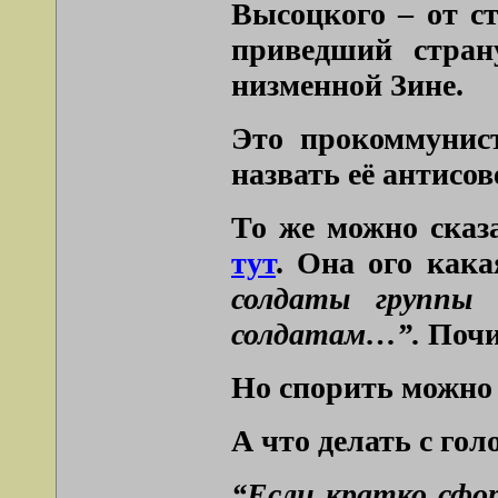
Высоцкого – от с
приведший стран
низменной Зине.
Это прокоммунист
назвать её антисов
То же можно сказа
тут
. Она ого кака
солдаты группы
солдатам…”.
Поч
Но спорить можно 
А что делать с го
“Если кратко сфор