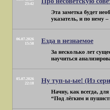
Про несоветскую сов
23:42
Эта заметка будет нео
указатель, и по нему – 
06.07.2026
Езда в незнаемое
15:58
За несколько лет суще
научиться анализироват
05.07.2026
Ну туп-ы-ые! (Из сер
22:18
Начну, как всегда, дл
“Под лёгким и пушисты