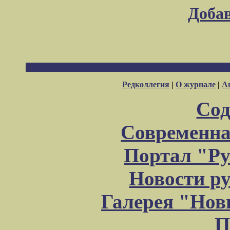
Доба
Редколлегия
|
О журнале
|
А
Сод
Современна
Портал "Ру
Новости р
Галерея "Но
П