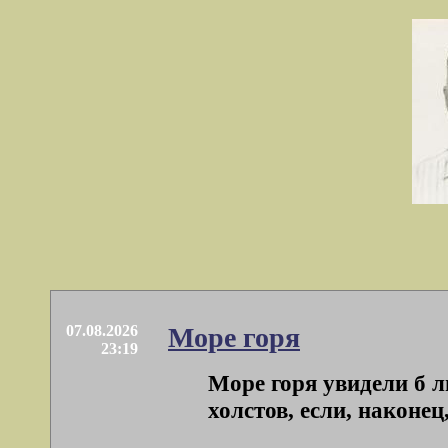
07.08.2026
Море горя
23:19
Море горя увидели б л
холстов, если, наконец,