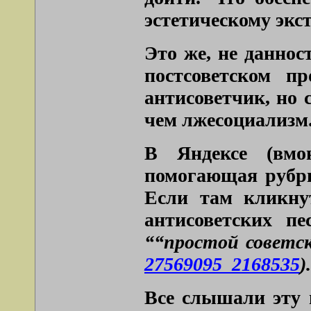
эстетическому экс
Это же, не даннос
постсоветском п
антисоветчик, но 
чем лжесоциализм
В Яндексе (вмон
помогающая рубрик
Если там кликнут
антисоветских п
““простой советск
27569095_2168535
).
Все слышали эту 