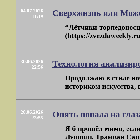
04.07.2026
Сверхжизнь или Може
11:19
“Лётчики-торпедоносц
(https://zvezdaweekly.r
30.06.2026
Технология анализир
22:56
Продолжаю в стиле нач
историком искусства, в
28.06.2026
Опять попала на гла
23:55
Я б прошёл мимо, если 
Лушпин. Трамваи Сан-Ф