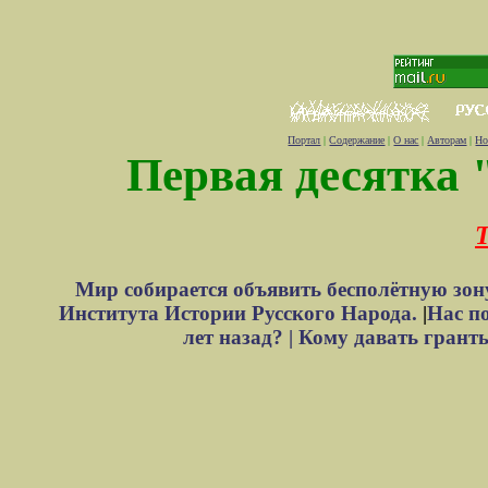
Портал
|
Содержание
|
О нас
|
Авторам
|
Но
Первая десятка 
Т
Мир собирается объявить бесполётную зон
Института Истории Русского Народа.
|
Нас п
лет назад? |
Кому давать грант