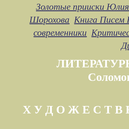
Золотые прииски Юлия
Шорохова
Книга Писем 
современники
Критичес
Д
ЛИТЕРАТУР
Соломо
Х У Д О Ж Е С Т 