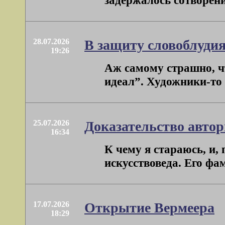
задержалось сотворени
28.07.2026
В защиту словоблуди
19:26
Аж самому страшно, ч
идеал”. Художники-то вс
25.07.2026
Доказательство авто
16:34
К чему я стараюсь, и, 
искусствоведа. Его фа
17.07.2026
Открытие Вермеера
18:29