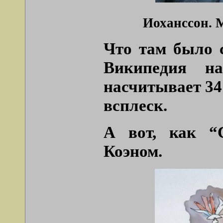
Иоханссон. 
Что там было 
Википедия н
насчитывает 34 
всплеск.
А вот, как “
Коэном.