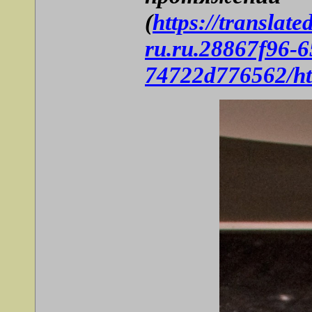
(
https://translat
ru.ru.28867f96-
74722d776562/htt