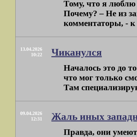
Тому, что я люблю 
Почему? – Не из за
комментаторы, - к 
13.04.2026
Чиканулся
10:22
Началось это до то
что мог только см
Там специализируют
09.04.2026
Жаль иных западн
12:31
Правда, они умеют