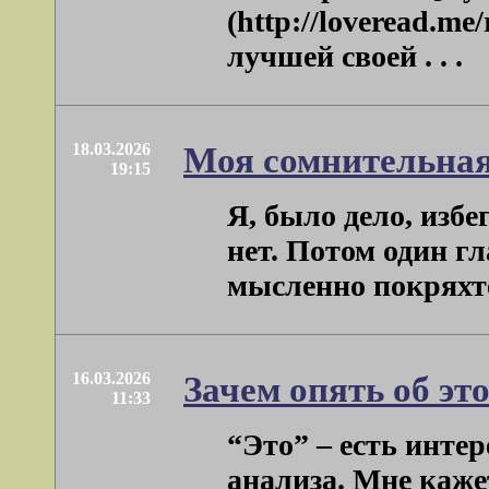
(http://loveread.m
лучшей своей . . .
18.03.2026
Моя сомнительная
19:15
Я, было дело, изб
нет. Потом один гл
мысленно покряхтел
16.03.2026
Зачем опять об эт
11:33
“Это” – есть интер
анализа. Мне каже