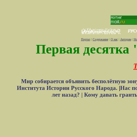
Портал
|
Содержание
|
О нас
|
Авторам
|
Но
Первая десятка 
Т
Мир собирается объявить бесполётную зон
Института Истории Русского Народа.
|
Нас п
лет назад? |
Кому давать грант