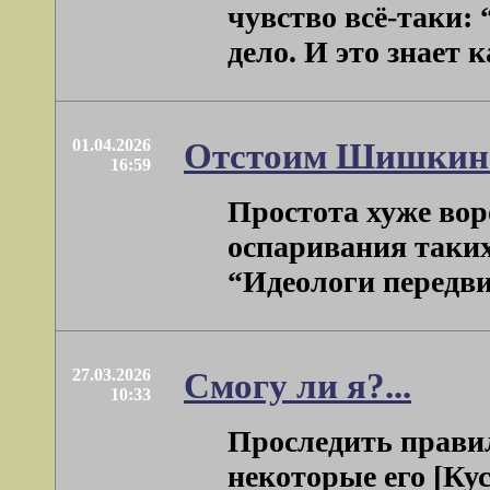
чувство всё-таки:
дело. И это знает к
01.04.2026
Отстоим Шишкин
16:59
Простота хуже вор
оспаривания таких
“Идеологи передвиж
27.03.2026
Смогу ли я?...
10:33
Проследить прави
некоторые его [Ку