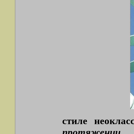
стиле неоклас
протяжени