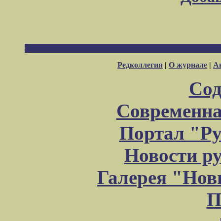
Редколлегия
|
О журнале
|
А
Сод
Современна
Портал "Ру
Новости р
Галерея "Но
П