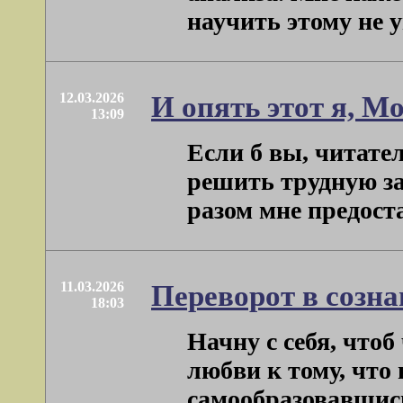
научить этому не 
12.03.2026
И опять этот я, М
13:09
Если б вы, читател
решить трудную за
разом мне предоста
11.03.2026
Переворот в созн
18:03
Начну с себя, чтоб
любви к тому, что 
самообразовавшись,