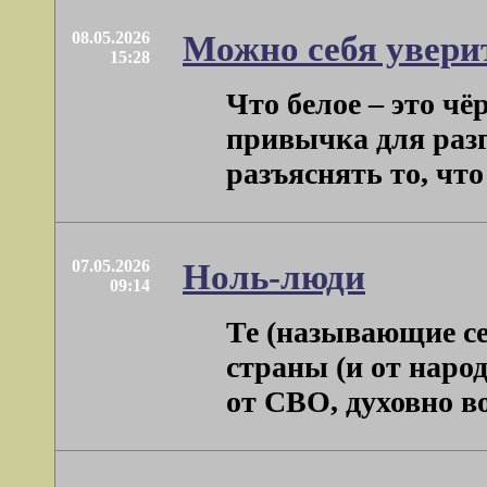
08.05.2026
Можно себя увери
15:28
Что белое – это чё
привычка для разг
разъяснять то, что 
07.05.2026
Ноль-люди
09:14
Те (называющие се
страны (и от наро
от СВО, духовно во