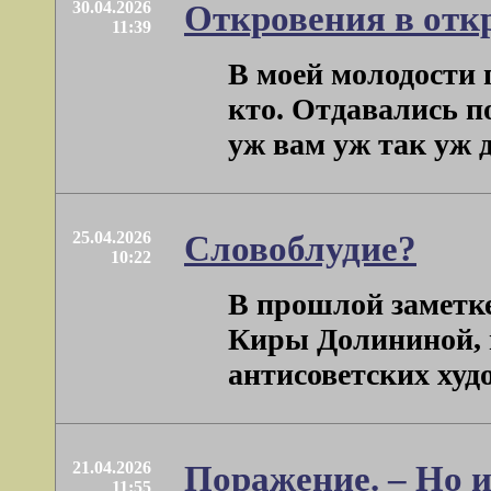
30.04.2026
Откровения в отк
11:39
В моей молодости 
кто. Отдавались по
уж вам уж так уж д
25.04.2026
Словоблудие?
10:22
В прошлой заметке
Киры Долининой, и
антисоветских худо
21.04.2026
Поражение. – Но 
11:55