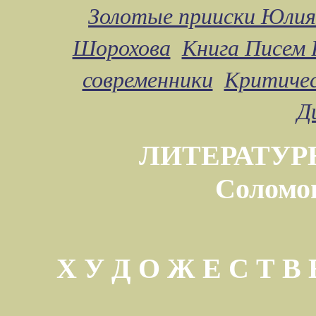
Золотые прииски Юлия
Шорохова
Книга Писем 
современники
Критичес
Д
ЛИТЕРАТУР
Соломо
Х У Д О Ж Е С Т 