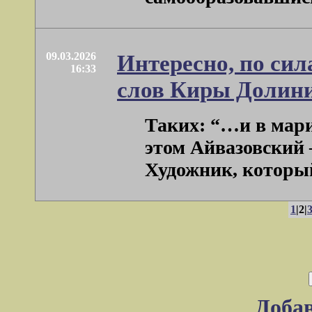
09.03.2026
Интересно, по сил
16:33
слов Киры Долин
Таких: “…и в мари
этом Айвазовский 
Художник, который 
1
|2|
Доба