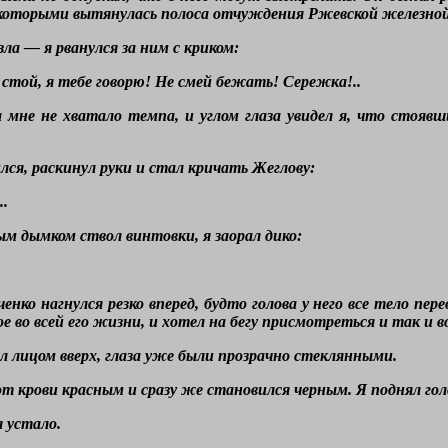
а которыми вытянулась полоса отчуждения Ржевской железной
зла — я рванулся за ним с криком:
стой, я тебе говорю! Не смей бежать! Сережка!..
 мне не хватало темпа, и углом глаза увидел я, что стоявш
ся, раскинул руки и стал кричать Жеглову:
.
 дымком ствол винтовки, я заорал дико:
енко нагнулся резко вперед, будто голова у него все тело пер
 во всей его жизни, и хотел на бегу присмотреться и так и во
ул лицом вверх, глаза уже были прозрачно стеклянными.
от крови красным и сразу же становился черным. Я поднял го
я устало.