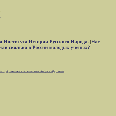
м
и Института Истории Русского Народа.
|
Нас
или сколько в России молодых ученых?
ики
Критические заметки Андрея Журкина