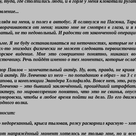
 туда, где столпились люди, и в горле у меня клокотали ругат
вление...
лядя на меня, и полез в автобус. Я оглянулся на Пасюка, Тара
орачиваются от меня; никто мне не смотрел в глаза, и я н
атый, не то недовольный. И радости от законченной операци
ме. Я не буду останавливаться на неточностях, которые не 
их-то эпизодах физически не может следовать первоисточни
торское видение. Мне это совершенно понятно, никаких в
сточнику. Речь пойдёт именно о тех моментах, которые ослабл
р Павлов – замечательный актёр. Ну, вот, правда, не кривя 
актёр. Но Левченко из него – по попаданию в образ – на 3 с 
апова, и комплекции Эвандера Холифилда. Вовсе нет, это, ра
. Левченко – это бывший заключённый, прошёдший штрафбат
рактеру, по мировоззрению понятно, что это не свинья, опу
уворовски, чтобы в любое время пойти на дело. По его движе
одного волка.
зносит:
недорезанный, крыса тыловая, рожу раскормил красную – хо
тот напряжённый момент хотелось не только мне, но и все