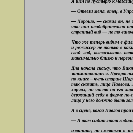
Я шел по пустырю к магазину,
— Отвези меня, отец, в Упра
— Хорошо, — сказал он, не г
что они неодобрительно отв
странный вид — не то винов
Что же теперь видим в филь
и режиссёр не только в как
свой лад, высказывать ав
максимально близко к первои
Для начала скажу, что Викто
запоминающиеся. Прекрасный 
по книге – чуть старше Шар
так сказать, лица Павлова
харчах, но чисто по его ха
держащий себя в форме по-с
лицо у него должно быть гол
А в сцене, когда Павлов прои
— А там сидит этот кодило 
извините, но смеяться в э