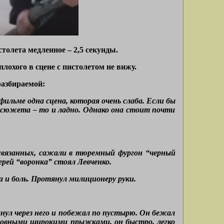
толета медленное – 2,5 секунды.
плохого в сцене с пистолетом не вижу.
разбираемой:
льме одна сцена, которая очень слаба. Если бы
 сюжета – то и ладно. Однако она стоит почти
 связанных, сажали в тюремный фургон “черный
рей “воронка” стоял Левченко.
а и боль. Протянул милиционеру руки.
нул через него и побежал по пустырю. Он бежал
 ровными широкими прыжками, он быстро, легко