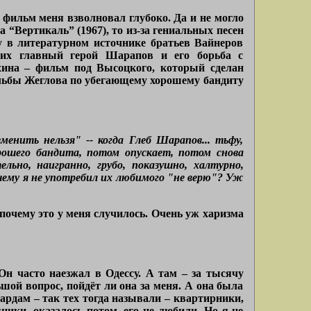
 фильм меня взволновал глубоко. Да и не могло
“Вертикаль” (1967), то из-за гениальных песен
ну в литературном источнике братьев Вайнеров
них главный герой Шарапов и его борьба с
хина – фильм под Высоцкого, который сделан
ельбы Жеглова по убегающему хорошему бандиту
енить нельзя" -- когда Глеб Шарапов... тьфу,
рошего бандита, потом опускает, потом снова
льно, наигранно, грубо, показушно, халтурно,
чему я не употребил их любимого "не верю"? Уж
почему это у меня случилось. Очень уж харизма
Он часто наезжал в Одессу. А там – за тысячу
шой вопрос, пойдёт ли она за меня. А она была
ардам – так тех тогда называли – квартирники,
ики, оказалось потом, его не любили. Но я не