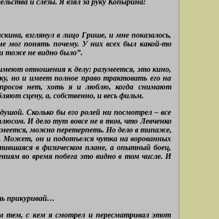
ельства и слезы. Я взял за руку Копырина:
скина, взглянул в лицо Грише, и мне показалось,
е мог понять почему. У них всех был какой-то
и тоже не видно было”.
имеют отношения к делу: разумеется, это кино,
ку, но и имеет полное право трактовать его на
опросов нет, хоть я и люблю, когда снимают
яют сцену, а, собственно, и весь фильм.
душой. Сколько бы его ролей ни посмотрел – все
плюсом. И дело тут вовсе не в том, что Левченко
зумеется, можно перетерпеть. Но дело в типаже,
. Может, он и подотъелся чутка на ворованных
стившаяся в физическом плане, а опытный боец,
ниям во время побега это видно в том числе. И
ть прикуривай…
м тем, с кем я смотрел и пересматривал этот