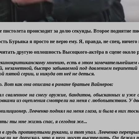
 пистолета происходит за долю секунды. Второе поднятие пис
ть Бурьяка я просто не верю ему. Я, правда, не спец, ничего 
читать другую оплошность Высоцкого-актёра в сцене около 
кинокритиканскому мнению, есть в этом замечательнейшем фи
й, незаметной, быстро забываемой под давлением перипетий
й пятой серии, и никуда от неё не деться.
. Вот как она описана в романе братьев Вайнеров:
ал сваленное на снегу оружие, бандитов, обысканных и уже
овками из оцепления смотрели на меня с любопытством. У две
илиционер. Левченко поднял на меня глаза, и была в них тоск
ть: ты мне жизнь спас, я сегодня же...
 в грудь протянутыми руками, и тот упал. Левченко перепрыг
мысли не допускал, что в него могут выстрелить. Он бежал