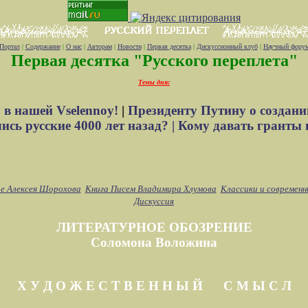
Портал
|
Содержание
|
О нас
|
Авторам
|
Новости
|
Первая десятка
|
Дискуссионный клуб
|
Научный фору
Первая десятка "Русского переплета"
Темы дня:
 в нашей Vselennoy!
|
Президенту Путину о создани
сь русские 4000 лет назад? |
Кому давать гранты 
е Алексея Шорохова
Книга Писем Владимира Хлумова
Классики и современн
Дискуссия
ЛИТЕРАТУРНОЕ ОБОЗРЕНИЕ
Соломона Воложина
Х У Д О Ж Е С Т В Е Н Н Ы Й С М Ы С Л