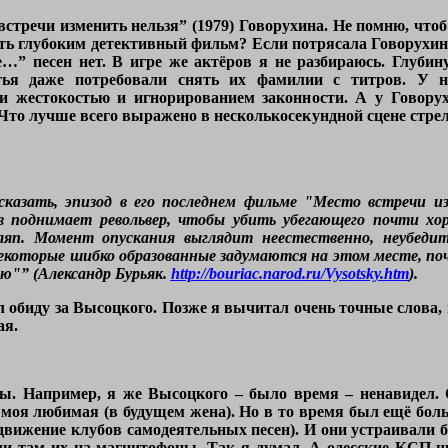
встречи изменить нельзя” (1979) Говорухина. Не помню, чтоб
ть глубоким детективный фильм? Если потрясала Говорухина 
е…” песен нет. В игре же актёров я не разбираюсь. Глуби
тья даже потребовали снять их фамилии с титров. У 
 жестокостью и игнорированием законности. А у Говору
Что лучше всего выражено в несколькосекундной сцене стр
казать, эпизод в его последнем фильме "Место встречи изм
ов поднимает револьвер, чтобы убить убегающего почти хо
ляп. Момент опускания выглядит неестественно, неубедите
некоторые шибко образованные задумаются на этом месте, по
рю"” (Александр Бурьяк.
http://bouriac.narod.ru/Vysotsky.htm
).
л обиду за Высоцкого. Позже я вычитал очень точные слова, 
ая.
ны. Например, я же Высоцкого – было время – ненавидел. 
моя любимая (в будущем жена). Но в то время был ещё боль
движение клубов самодеятельных песен). И они устраивали б
и там их на магнитофоны. Так я думал. А одесские КСП-шн