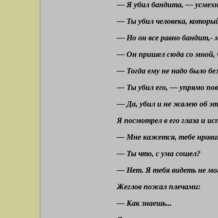
— Я убил бандита, — усмехн
— Ты убил человека, который
— Но он все равно бандит,- 
— Он пришел сюда со мной, 
— Тогда ему не надо было бе
— Ты убил его, — упрямо пов
— Да, убил и не жалею об эт
Я посмотрел в его глаза и ис
— Мне кажется, тебе нравит
— Ты что, с ума сошел?
— Нет. Я тебя видеть не мог
Жеглов пожал плечами:
— Как знаешь...