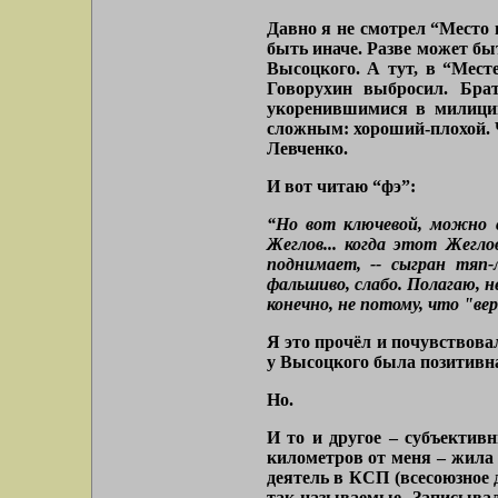
Давно я не смотрел “Место 
быть иначе. Разве может бы
Высоцкого. А тут, в “Мест
Говорухин выбросил. Бра
укоренившимися в милиции
сложным: хороший-плохой. 
Левченко.
И вот читаю “фэ”:
“Но вот ключевой, можно с
Жеглов... когда этот Жегл
поднимает, -- сыгран тяп-
фальшиво, слабо. Полагаю, 
конечно, не потому, что "ве
Я это прочёл и почувствова
у Высоцкого была позитивн
Но.
И то и другое – субъектив
километров от меня – жила 
деятель в КСП (всесоюзное 
так называемые. Записывал