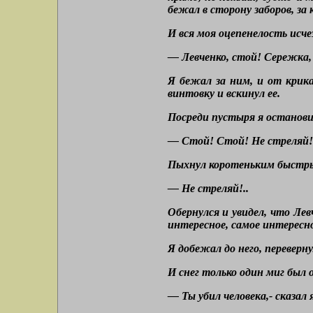
бежал в сторону заборов, з
И вся моя оцепенелость исче
— Левченко, стой! Сережка, 
Я бежал за ним, и от крика
винтовку и вскинул ее.
Посреди пустыря я остановил
— Стой! Стой! Не стреляй!.
Пыхнул коротеньким быстрым
— Не стреляй!..
Обернулся и увидел, что Левч
интересное, самое интересное
Я добежал до него, переверн
И снег только один миг был 
— Ты убил человека,- сказал 