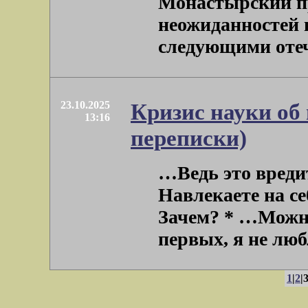
Монастырский п
неожиданностей 
следующими отече
23.10.2025
Кризис науки об 
13:16
переписки)
…Ведь это вреди
Навлекаете на се
Зачем? * …Можно
первых, я не любл
1
|
2
|3