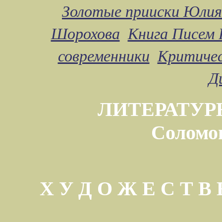
Золотые прииски Юлия
Шорохова
Книга Писем 
современники
Критичес
Д
ЛИТЕРАТУР
Соломо
Х У Д О Ж Е С Т 