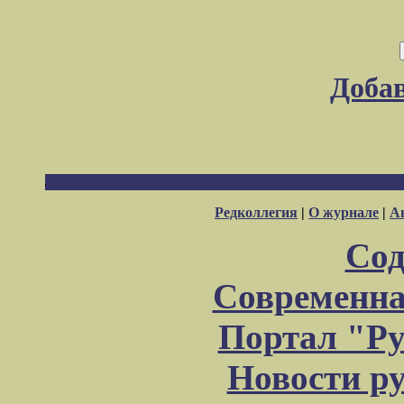
Доба
Редколлегия
|
О журнале
|
А
Сод
Современна
Портал "Ру
Новости р