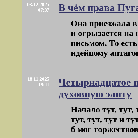
03.12.2025
В чём права Пуг
07:37
Она приезжала в 
и огрызается на
письмом. То есть
идейному антагони
18.11.2025
Четырнадцатое п
19:11
духовную элиту
Начало тут, тут, ту
тут, тут, тут и т
б мог торжество