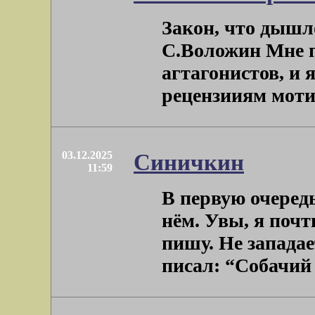
Закон, что дышл
С.Воложин Мне п
агтагонистов, и 
рецензииям мотив
03.12.2025
Синичкин
11:59
В первую очередь
нём. Увы, я почт
пишу. Не западае
писал: “Собачий .