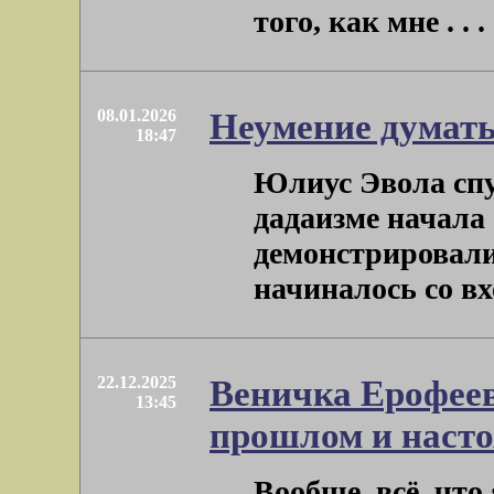
того, как мне . . .
08.01.2026
Неумение думат
18:47
Юлиус Эвола спу
дадаизме начала 
демонстрировали
начиналось со вхо
22.12.2025
Веничка Ерофеев
13:45
прошлом и наст
Вообще, всё, что