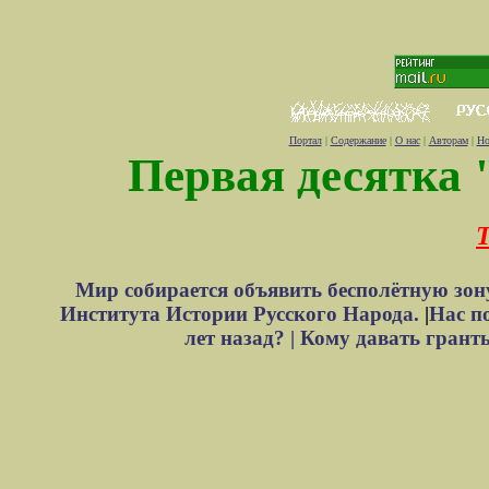
Портал
|
Содержание
|
О нас
|
Авторам
|
Но
Первая десятка 
Т
Мир собирается объявить бесполётную зон
Института Истории Русского Народа.
|
Нас п
лет назад? |
Кому давать грант