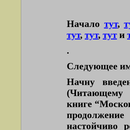
Начало
тут
,
т
тут
,
тут
,
тут
и
.
Следующее им
Начну введе
(Читающему 
книге “Моско
продолжен
настойчиво р