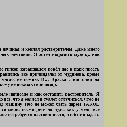
а начиная и кончая растворителем. Даже много
ных мечтаний. Я хотел выразить музыку, как
ле гипсов карандашом повёл нас в парк писать
охранились все причиндалы от Чудинова, кроме
ое масло, не помню. И… Краска с кисточки на
ому не показав свой позор.
ыло написано и как составить растворитель. Я
о всё, что я боялся в туалет отлучиться, чтоб не
 под машину. Ибо не может быть даром ТАКОЕ
 со мной, посмотреть на чудо, как у меня всё
мне потребуется настойчивости, чтоб не впадать