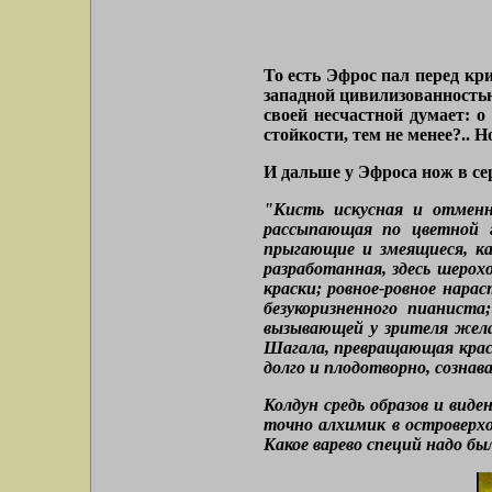
То есть Эфрос пал перед кр
западной цивилизованностью
своей несчастной думает: о
стойкости, тем не менее?.. 
И дальше у Эфроса нож в сер
"Кисть искусная и отменн
рассыпающая по цветной гл
прыгающие и змеящиеся, ка
разработанная, здесь шеро
краски; ровное-ровное нар
безукоризненного пианист
вызывающей у зрителя жела
Шагала, превращающая красо
долго и плодотворно, созна
Колдун средь образов и вид
точно алхимик в островерх
Какое варево специй надо бы