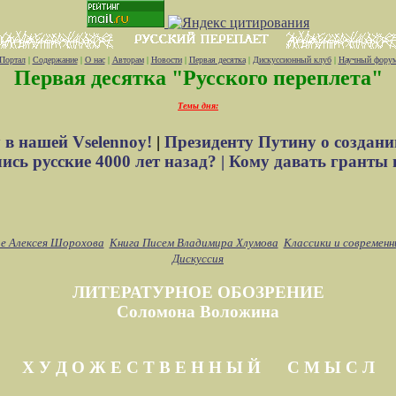
Портал
|
Содержание
|
О нас
|
Авторам
|
Новости
|
Первая десятка
|
Дискуссионный клуб
|
Научный фору
Первая десятка "Русского переплета"
Темы дня:
 в нашей Vselennoy!
|
Президенту Путину о создани
сь русские 4000 лет назад? |
Кому давать гранты 
е Алексея Шорохова
Книга Писем Владимира Хлумова
Классики и современн
Дискуссия
ЛИТЕРАТУРНОЕ ОБОЗРЕНИЕ
Соломона Воложина
Х У Д О Ж Е С Т В Е Н Н Ы Й С М Ы С Л