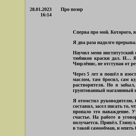
28.01.2023
Про позор
16:14
Сперва про мой. Которого, в
Я два раза надолго прерыва
Научил меня институтский 
тюбиков краски дал. И… Я
Чюрлёнис, не отступая от р
Через 5 лет я пошёл в изо
маслом, там бросил, сам к
растворителя. Но я забыл,
грунтованный магазинный ка
Я отомстил руководителю, 
составил, засел писать то, ч
пропало это наваждение. 
счастье. На работе я угов
получается. Привёл. Глянул.
в такой самообман, и опять б