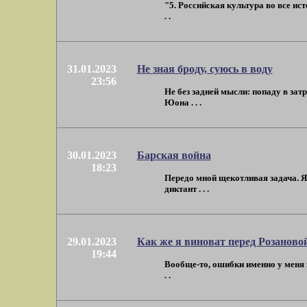
"5. Российская культура во все и
. .
31.01.2023
Не зная броду, суюсь в воду
23:56
Не без задней мысли: попаду в за
Юона . . .
30.01.2023
Барская война
18:23
Передо мной щекотливая задача. Я
диктант . . .
29.01.2023
Как же я виноват перед Розанов
19:44
Вообще-то, ошибки именно у меня з
. .