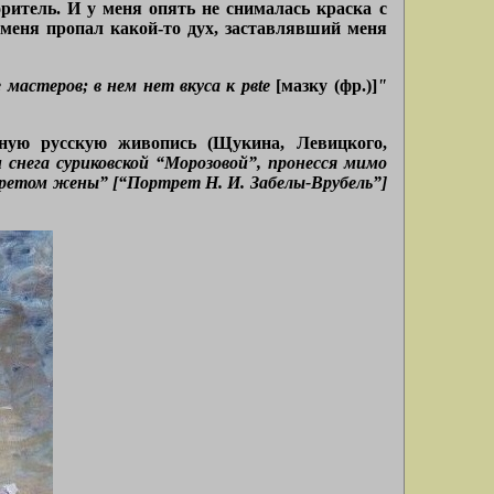
ритель. И у меня опять не снималась краска с
 меня пропал какой-то дух, заставлявший меня
мастеров; в нем нет вкуса к pвte
[мазку (фр.)]
"
ьную русскую живопись (Щукина, Левицкого,
снега суриковской “Морозовой”, пронесся мимо
третом жены” [“Портрет Н. И. Забелы-Врубель”]