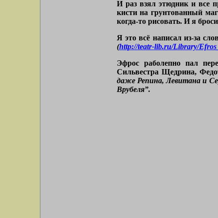
И раз взял этюдник и все п
кисти на грунтованный маг
когда-то рисовать. И я броси
Я это всё написал из-за сл
(
http://teatr-lib.ru/Library/Ef
Эфрос раболепно пал пере
Сильвестра Щедрина, Федо
даже Репина, Левитана и Се
Врубеля”.