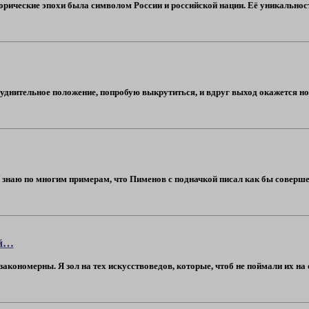
сторические эпохи была символом России и российской нации. Её уникальн
труднительное положение, попробую выкрутиться, и вдруг выход окажется н
 знаю по многим примерам, что Пименов с подначкой писал как бы соверше
ой…
акономерны. Я зол на тех искусствоведов, которые, чтоб не поймали их на