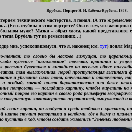
Врубель. Портрет Н. И. Забелы-Врубель. 1898.
итерием технического мастерства, я понял. (А это ж ремесле
… (Есть глубина в этом портрете? Она в том, что женщина с
 больном муже? Мазки – образ хаоса, какой представляют е
Но тогда Врубель тут не ремесленник…)
дце мне, успокоившемуся, что я, наконец (см.
тут
) понял Ма
о-тонкая; то словно бы ласково лижущая, то царапающа
ади чудесные “шагаловские” точечки, крапинки и узорчик
к россыпи букетиков и китайцев на веселых обоях полуза
ховатая, там выглаженная, порой проступающая лысинами 
астание и убывание силы тона, отчетливое и отточенное, н
а; и особый, мягкий налет бархатистости или даже неж
ние потрогать — погладить картину, чтобы ощутить на к
чный покров его картин в своего рода рельефную географич
вая совершенную закономерность неровностей, выпуклостей и
ений своих картин, он колдует и среди тюбиков с красками, 
ой шапке стучит ретортами и колбами, где в дыму и пламе
ло пустить в ход, чтобы создать живопись “Зеленых любовник