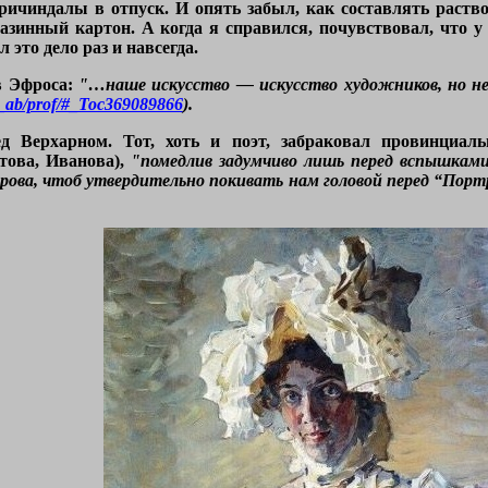
ричиндалы в отпуск. И опять забыл, как составлять раство
азинный картон. А когда я справился, почувствовал, что у
л это дело раз и навсегда.
ов Эфроса:
"…наше искусство — искусство художников, но не 
ros_ab/prof/#_Toc369089866
).
д Верхарном. Тот, хоть и поэт, забраковал провинциал
това, Иванова),
"помедлив задумчиво лишь перед вспышками 
рова, чтоб утвердительно покивать нам головой перед “Пор