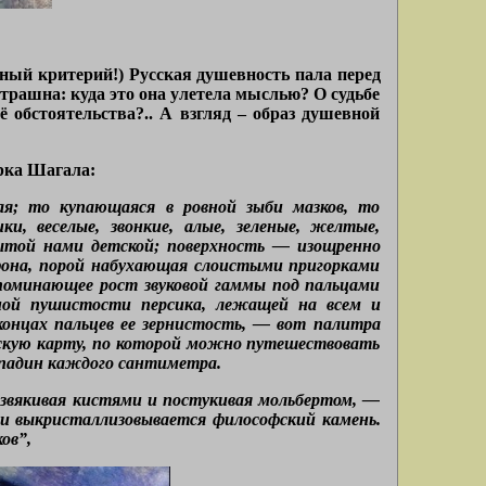
нный критерий!) Русская душевность пала перед
трашна: куда это она улетела мыслью? О судьбе
ё обстоятельства?.. А взгляд – образ душевной
рка Шагала:
я; то купающаяся в ровной зыби мазков, то
и, веселые, звонкие, алые, зеленые, желтые,
бытой нами детской; поверхность — изощренно
фона, порой набухающая слоистыми пригорками
апоминающее рост звуковой гаммы под пальцами
ной пушистости персика, лежащей на всем и
онцах пальцев ее зернистость, — вот палитра
ескую карту, по которой можно путешествовать
 впадин каждого сантиметра.
позвякивая кистями и постукивая мольбертом, —
ни выкристаллизовывается философский камень.
ов”,