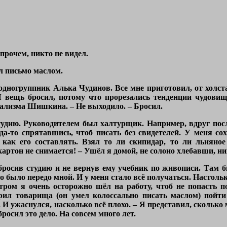
прочем, никто не видел.
л письмо маслом.
одногруппник Алька Чудинов. Все мне приготовил, от холст
 вещь бросил, потому что прорезались тенденции чудовищ
еализма Шишкина. – Не выходило. – Бросил.
студию. Руководителем был халтурщик. Например, вдруг пос
уда-то спрятавшись, чтоб писать без свидетелей. У меня с
 как его составлять. Взял то ли скипидар, то ли льнян
ртон не снимается! – Ушёл я домой, не солоно хлебавши, ник
бросив студию и не вернув ему учебник по живописи. Там б
то было передо мной. И у меня стало всё получаться. Настольк
Утром я очень осторожно шёл на работу, чтоб не попасть
орил товарища (он умел колоссально писать маслом) пойти
 И ужаснулся, насколько всё плохо. – Я представил, сколько 
росил это дело. На совсем много лет.