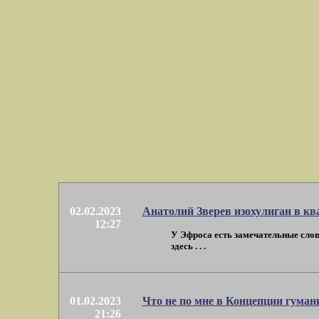
02.02.2023
Анатолий Зверев изохулиган в кв
12:27
У Эфроса есть замечательные слова
здесь . . .
01.02.2023
Что не по мне в Концепции гума
21:26