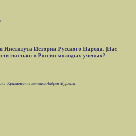
м
и Института Истории Русского Народа.
|
Нас
или сколько в России молодых ученых?
ики
Критические заметки Андрея Журкина