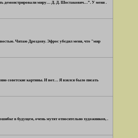
ость демонстрировали миру… Д. Д. Шостакович…”. У меня .
овостью. Читаю Дроздову. Эфрос убедил меня, что "мир
нно советские картины. И вот… Я взялся было писать
 ошибке в будущем, очень мутят относительно художников, .