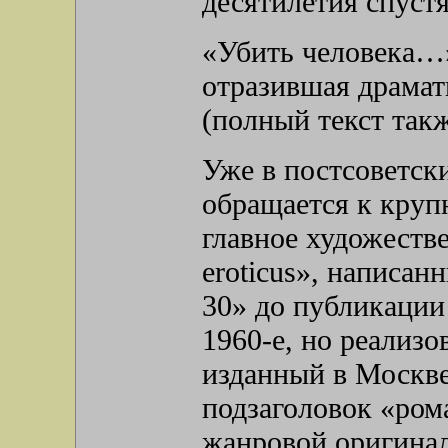
десятилетия спустя
«Убить человека…» 
отразившая драмат
(полный текст такж
Уже в постсоветск
обращается к круп
главное художеств
eroticus», написан
30» до публикации 
1960-е, но реализо
изданный в Москве
подзаголовок «ром
жанровой оригинал