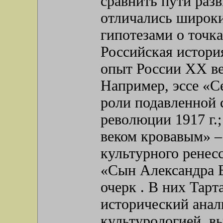
сравнить пути раз
отличались широк
гипотезами о точк
Российская истори
опыт России XX ве
Например, эссе «С
роли подавленной 
революции 1917 г.
веком кровавым» –
культурного ренес
«Сын Александра Б
очерк . В них Тар
исторический анал
культурологией, в