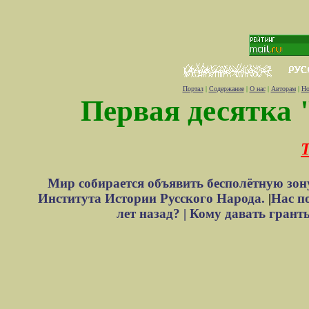
Портал
|
Содержание
|
О нас
|
Авторам
|
Но
Первая десятка 
Т
Мир собирается объявить бесполётную зон
Института Истории Русского Народа.
|
Нас п
лет назад? |
Кому давать грант