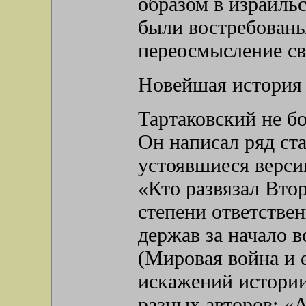
образом в израиль
были востребован
переосмысление св
Новейшая история 
Тартаковский не бо
Он написал ряд ст
устоявшиеся верси
«Кто развязал Вто
степени ответстве
держав за начало 
(Мировая война и 
искажений истории
разных авторов; «А