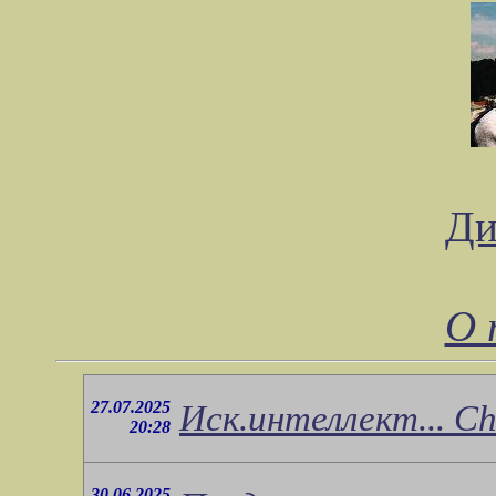
Ди
О 
27.07.2025
Иск.интеллект... Ch
20:28
30.06.2025