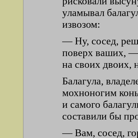
рисковали высун
уламывал балагу
извозом:
— Ну, сосед, ре
поверх ваших, —
на своих двоих,
Балагула, владе
мохноногим конь
и самого балагул
составили бы п
— Вам, сосед, го