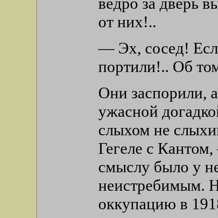
ведро за дверь в
от них!..
— Эх, сосед! Есл
портили!.. Об том
Они заспорили, а
ужасной догадко
слыхом не слыхив
Гегеле с Кантом,
смыслу было у н
неистребимым. Н
оккупацию в 191