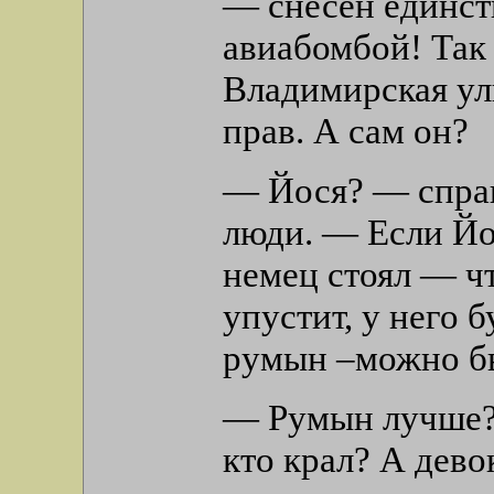
— снесён единст
авиабомбой! Так
Владимирская ули
прав. А сам он?
— Йося? — спра
люди. — Если Йо
немец стоял — чт
упустит, у него 
румын –можно бы
— Румын лучше? 
кто крал? А дево