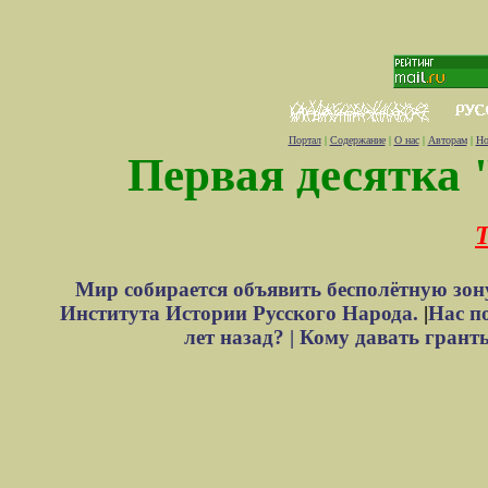
Портал
|
Содержание
|
О нас
|
Авторам
|
Но
Первая десятка 
Т
Мир собирается объявить бесполётную зон
Института Истории Русского Народа.
|
Нас п
лет назад? |
Кому давать грант