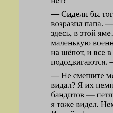
нет?
— Сидели бы тог
возразил папа. —
здесь, в этой ям
маленькую воен
на шёпот, и все 
пододвигаются. 
— Не смешите ме
видал? Я их нем
бандитов — петл
я тоже видел. Не