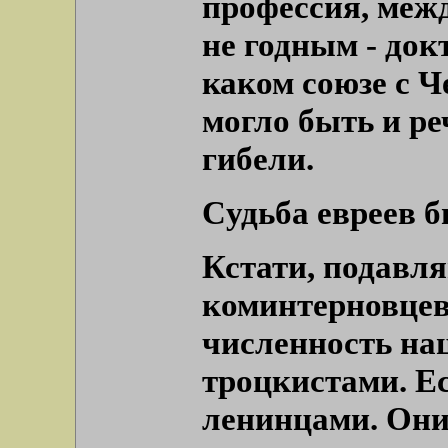
профессия, межд
не годным - док
каком союзе с Ч
могло быть и ре
гибели.
Cудьба евреев 
Кстати, подавл
коминтерновцев 
численность на
троцкистами. Ес
ленинцами. Они