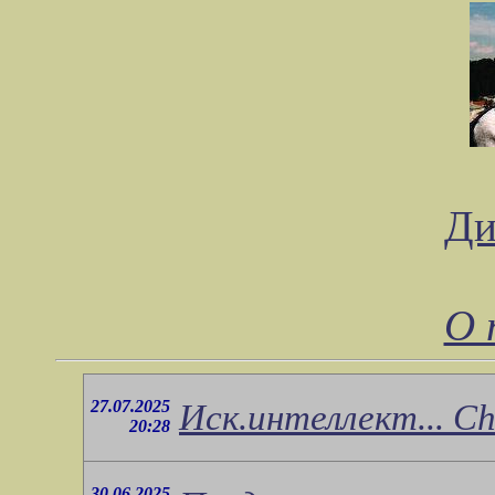
Ди
О 
27.07.2025
Иск.интеллект... Ch
20:28
30.06.2025