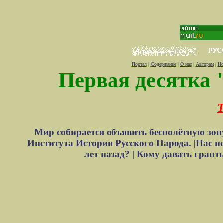
Портал
|
Содержание
|
О нас
|
Авторам
|
Но
Первая десятка 
Т
Мир собирается объявить бесполётную зон
Института Истории Русского Народа.
|
Нас п
лет назад? |
Кому давать грант