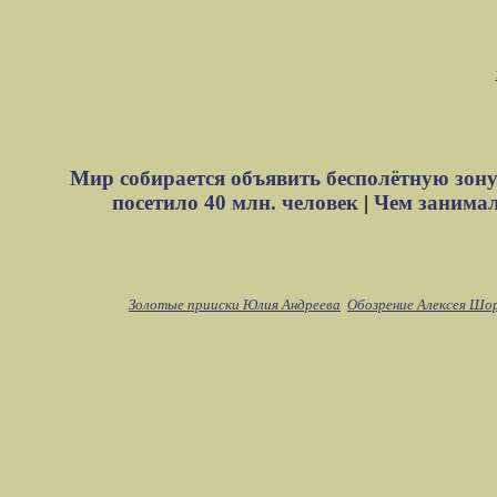
Мир собирается объявить бесполётную зону
посетило 40 млн. человек
|
Чем занимали
Золотые прииски Юлия Андреева
Обозрение Алексея Шо