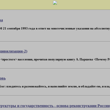
ва
400 21 сентября 1993 года в ответ на многочисленные указания на абсолют
цивилизация-2)
<простого> населения, прочитав популярную книгу А. Паршева <Почему Росс
овь
Бог: плодитесь и размножайтесь, и наполняйте землю, и обладайте ею, и влад
уктуры и государственность - основа реконструкции России