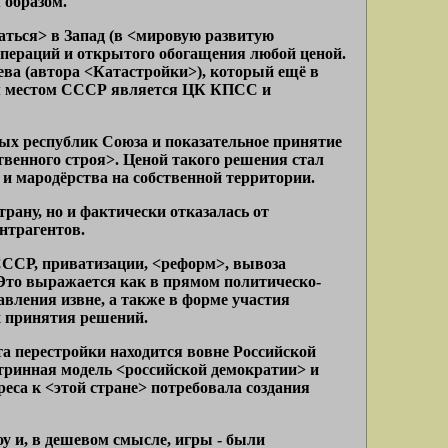
 образом.
ться> в Запад (в <мировую развитую
операций и открытого обогащения любой ценой.
ва (автора <Катастройки>), который ещё в
ым местом СССР является ЦК КПСС и
ых республик Союза и показательное принятие
венного строя>. Ценой такого решения стал
и мародёрства на собственной территории.
рану, но и фактически отказалась от
нтрагентов.
СССР, приватизации, <реформ>, вывоза
. Это выражается как в прямом политическо-
вления извне, а также в форме участия
х принятия решений.
а перестройки находится вовне Российской
итринная модель <российской демократии> и
са к <этой стране> потребовала создания
у и, в дешевом смысле, игры - были