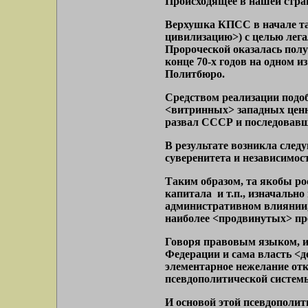
Происходящее в нашей стра
Верхушка КПСС в начале та
цивилизацию>) с целью лега
Пророческой оказалась полу
конце 70-х годов на одном
Политбюро.
Средством реализации подоб
<витринных> западных ценно
развал СССР и последовавши
В результате возникла следу
суверенитета и независимос
Таким образом, та якобы ро
капитала и т.п., изначально
административном влиянии, 
наиболее <продвинутых> пре
Говоря правовым языком, ис
Федерации и сама власть <д
элементарное нежелание отк
псевдополитической систем
И основой этой псевдополит