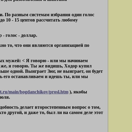
. По разным системам избрания один голос
до 10 - 15 центов рассчитать любому
- голос - доллар.
но то, что они являются организацией по
ых мужей: < Я говорю - или мы начинаем
о же, я говорю. Ты же видишь, Ходор купил
ьше одной. Выиграет Зюг, не выиграет, он будет
рь его останавливаем и идешь ты, или мы
.ru/main/bogdanchikov/prosl.htm
), якобы
июля.
одобность делает второстепенным вопрос о том,
о другой, и даже то, был ли на самом деле этот