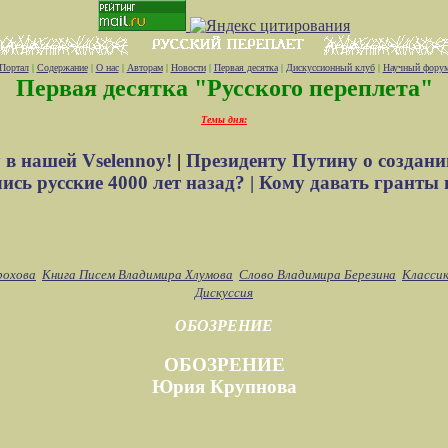
Портал
|
Содержание
|
О нас
|
Авторам
|
Новости
|
Первая десятка
|
Дискуссионный клуб
|
Научный фору
Первая десятка "Русского переплета"
Темы дня:
 в нашей Vselennoy!
|
Президенту Путину о создани
сь русские 4000 лет назад? |
Кому давать гранты 
рохова
Книга Писем Владимира Хлумова
Слово Владимира Березина
Классик
Дискуссия
ОБОЗРЕНИЕ
ОБОЗРЕНИЕ
Юрия Крупнова