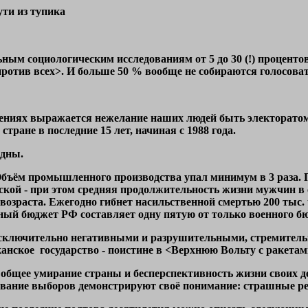
ути из тупика
ым социологическим исследованиям от 5 до 30 (!) проценто
против всех>. И больше 50 % вообще не собираются голосоват
ениях выражается нежелание наших людей быть электоратом
тране в последние 15 лет, начиная с 1988 года.
идны.
Объём промышленного производства упал минимум в 3 раза. 
кой - при этом средняя продолжительность жизни мужчин в стр
возраста. Ежегодно гибнет насильственной смертью 200 тыс. 
ный бюджет РФ составляет одну пятую от только военного 
исключительно негативными и разрушительными, стремител
нское государство - поистине в <Верхнюю Вольту с ракетам
 общее умирание страны и бесперспективность жизни своих де
ование выборов демонстрируют своё понимание: страшные ре