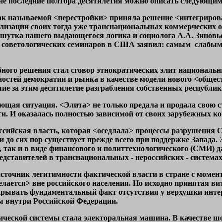
не последние полтора десятилетия можно описать следующим
к называемой <перестройки> приняла решение <интегрирова
лизации своих тогда уже транснациональных коммерческих 
шутка нашего выдающегося логика и социолога А.А. Зиновье
 из советологических семинаров в США заявил: самым слаб
ного решения стал сговор этнократических элит национальн
стей демократии и рынка в качестве модели нового <общест
е за этим десятилетие разграбления собственных республик 
ющая ситуация. <Элита> не только предала и продала свою ст
ти. И оказалась полностью зависимой от своих зарубежных ко
ссийская власть, которая <оседлала> процессы разрушения 
 и до сих пор существует прежде всего при поддержке Запада
так и в виде финансового и политтехнологического (СМИ) да
дставителей в транснациональных - нероссийских - система
точник легитимности фактической власти в стране с момент
елается> вне российского населения. Но исходно принятая в
рывать фундаментальный факт отсутствия у верхушки интере
ы внутри Российской Федерации.
ической системы стала электоральная машина. В качестве шо