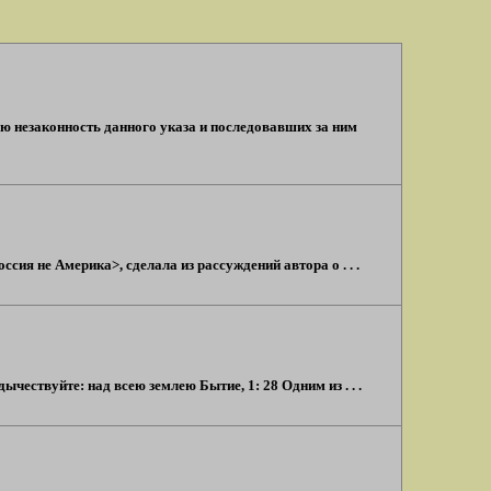
ную незаконность данного указа и последовавших за ним
ия не Америка>, сделала из рассуждений автора о . . .
ычествуйте: над всею землею Бытие, 1: 28 Одним из . . .