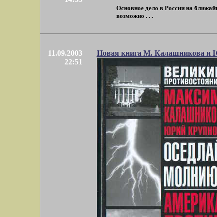
Основное дело в России на ближайш
возможно . . .
11.09.2003
Новая книга М. Калашникова и 
22:51