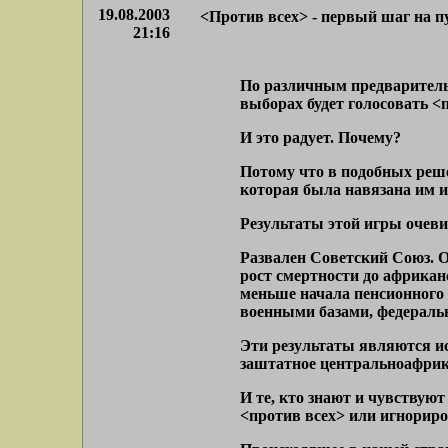
19.08.2003
<Против всех> - первый шаг на п
21:16
По различным предварительн
выборах будет голосовать <
И это радует. Почему?
Потому что в подобных реш
которая была навязана им и с
Результаты этой игры очев
Развален Советский Союз. 
рост смертности до африканс
меньше начала пенсионного 
военными базами, федераль
Эти результаты являются 
заштатное центральноафрика
И те, кто знают и чувствуют
<против всех> или игнорир