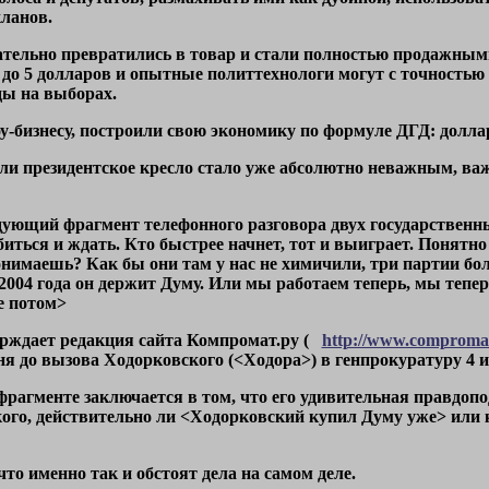
ланов.
тельно превратились в товар и стали полностью продажными
1 до 5 долларов и опытные политтехнологи могут с точностью 
ы на выборах.
-бизнесу, построили свою экономику по формуле ДГД: доллар 
ли президентское кресло стало уже абсолютно неважным, важ
едующий фрагмент телефонного разговора двух государственн
биться и ждать. Кто быстрее начнет, тот и выиграет. Понятн
онимаешь? Как бы они там у нас не химичили, три партии бол
 2004 года он держит Думу. Или мы работаем теперь, мы тепе
е потом>
ерждает редакция сайта Компромат.ру (
http://www.compromat
дня до вызова Ходорковского (<Ходора>) в генпрокуратуру 4 
 фрагменте заключается в том, что его удивительная правдоп
кого, действительно ли <Ходорковский купил Думу уже> или кт
что именно так и обстоят дела на самом деле.