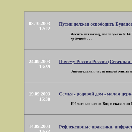
08.10.2003
Путин должен освободить Будано
12:22
Десять лет назад, после указа N 1
действий . . .
24.09.2003
Почему Россия Россия (Северная 
13:59
Значительная часть нашей элиты и 
19.09.2003
Семья - родовой дом - малая церк
15:38
И благословил их Бог, и сказал им 
14.09.2003
Рефлексивные практики, инфрастр
14:33