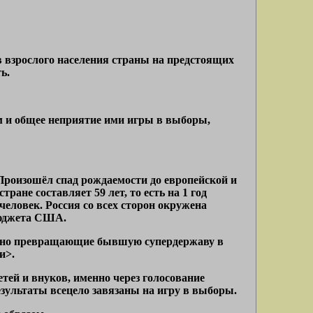
в взрослого населения страны на предстоящих
ь.
 и общее неприятие ими игры в выборы,
Произошёл спад рождаемости до европейской и
ане составляет 59 лет, то есть на 1 год
человек. Россия со всех сторон окружена
бюджета США.
ьно превращающие бывшую супердержаву в
и>.
тей и внуков, именно через голосование
зультаты всецело завязаны на игру в выборы.