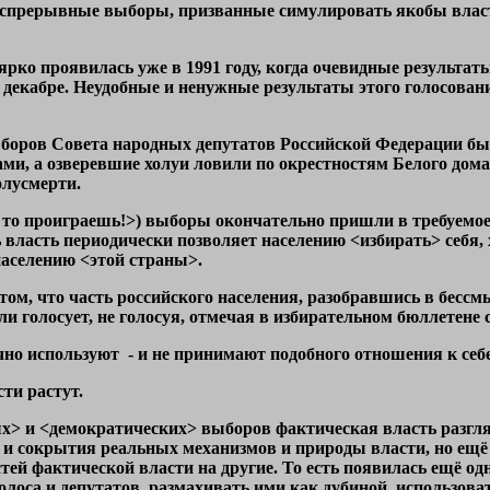
спрерывные выборы, призванные симулировать якобы власт
ко проявилась уже в 1991 году, когда очевидные результат
декабре. Неудобные и ненужные результаты этого голосован
боров Совета народных депутатов Российской Федерации бы
ми, а озверевшие холуи ловили по окрестностям Белого дома
олусмерти.
а то проиграешь!>) выборы окончательно пришли в требуемое 
ь власть периодически позволяет населению <избирать> себя,
населению <этой страны>.
том, что часть российского населения, разобравшись в бессм
и голосует, не голосуя, отмечая в избирательном бюллетене 
чно используют - и не принимают подобного отношения к себе
ти растут.
х> и <демократических> выборов фактическая власть разгля
 и сокрытия реальных механизмов и природы власти, но ещё
тей фактической власти на другие. То есть появилась ещё од
голоса и депутатов, размахивать ими как дубиной, использов