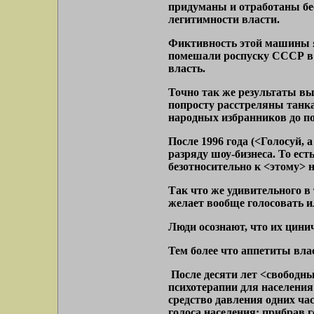
придуманы и отработаны бе
легитимности власти.
Фиктивность этой машины яр
помешали роспуску СССР в 
власть.
Точно так же результаты вы
попросту расстреляны танка
народных избранников до п
После 1996 года (<Голосуй, 
разряду шоу-бизнеса. То ест
безотносительно к <этому> 
Так что же удивительного в 
желает вообще голосовать ил
Люди осознают, что их цини
Тем более что аппетиты влас
После десяти лет <свободны
психотерапии для населения
средство давления одних час
голоса населения: прибрав 