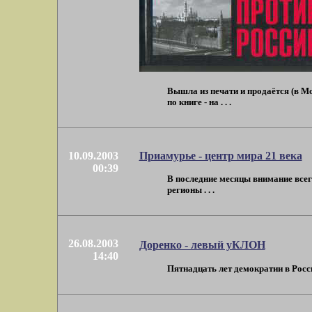
Вышла из печати и продаётся (в
по книге - на . . .
10.09.2003
Приамурье - центр мира 21 века
00:39
В последние месяцы внимание всего
регионы . . .
26.08.2003
Доренко - левый уКЛОН
14:40
Пятнадцать лет демократии в Росси