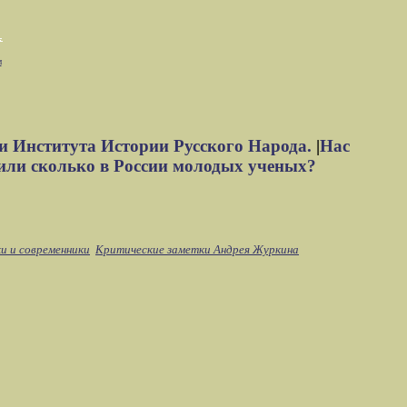
м
и Института Истории Русского Народа.
|
Нас
или сколько в России молодых ученых?
и и современники
Критические заметки Андрея Журкина