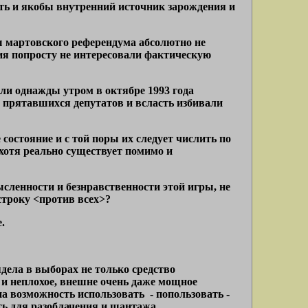
ь и якобы внутренний источник зарождения и
ы мартовского референдума абсолютно не
ия попросту не интересовали фактическую
ли однажды утром в октябре 1993 года
 прятавшихся депутатов и всласть избивали
состояние и с той поры их следует числить по
 хотя реально существует помимо и
ысленности и безнравственности этой игры, не
строку <против всех>?
.
дела в выборах не только средство
 и неплохое, внешне очень даже мощное
на возможность использовать - попользовать -
ать для разоблачения и шантажа