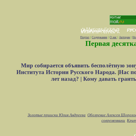
Портал
|
Содержание
|
О нас
|
Авторам
|
Но
Первая десятк
Мир собирается объявить бесполётную зон
Института Истории Русского Народа.
|
Нас п
лет назад? |
Кому давать грант
Золотые прииски Юлия Андреева
Обозрение Алексея Шорохо
современники
Крит