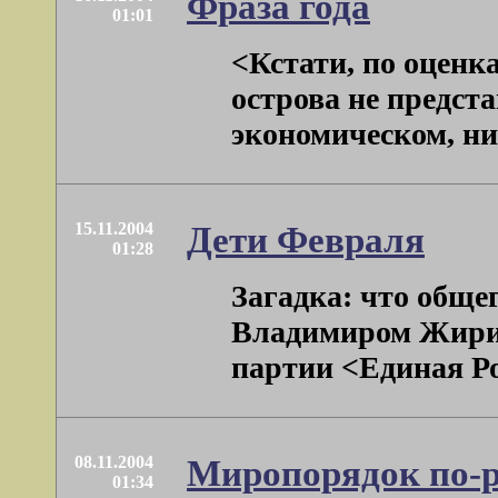
Фраза года
01:01
<Кстати, по оценк
острова не предст
экономическом, ни 
15.11.2004
Дети Февраля
01:28
Загадка: что обще
Владимиром Жирин
партии <Единая Ро
08.11.2004
Миропорядок по-р
01:34