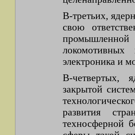
В-третьих, ядер
свою ответстве
промышленно
локомотивных 
электроника и м
В-четвертых, 
закрытой систе
технологическо
развития стра
техносферной б
сферы такой си