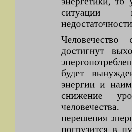
энергетики, то
ситуации ка
недостаточности
Человечество
достигнут вых
энергопотребле
будет вынужде
энергии и наим
снижение уро
человечества
нерешения энерг
погрузится в п