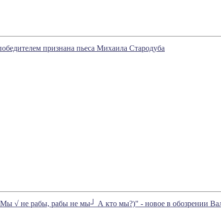
победителем признана пьеса Михаила Стародуба
√ не рабы, рабы не мы┘ А кто мы?)" - новое в обозрении Вал