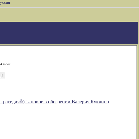
уссия
-4362 от
гедия╩)" - новое в обозрении Валерия Куклина