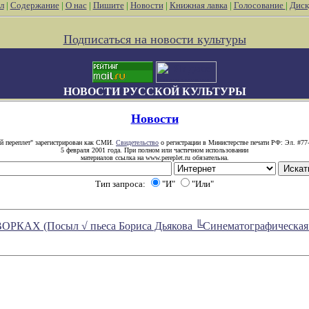
л
|
Содержание
|
О нас
|
Пишите
|
Новости
|
Книжная лавка
|
Голосование
|
Диск
Подписаться на новости культуры
НОВОСТИ РУССКОЙ КУЛЬТУРЫ
Новости
й переплет" зарегистрирован как СМИ.
Свидетельство
о регистрации в Министерстве печати РФ: Эл. #77
5 февраля 2001 года. При полном или частичном использовании
материалов ссылка на www.pereplet.ru обязательна.
Тип запроса:
"И"
"Или"
 (Посыл √ пьеса Бориса Дьякова ╚Синематографическая тра