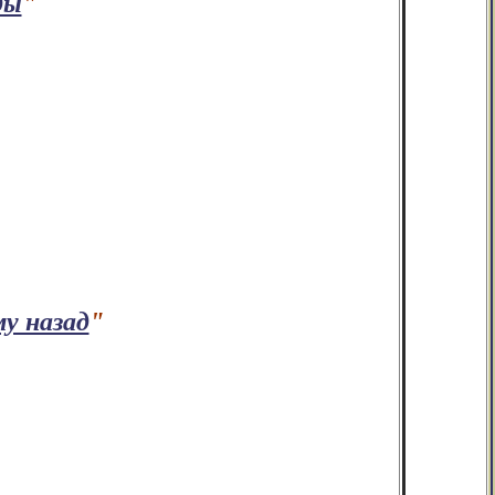
ды
"
у назад
"