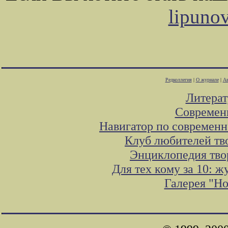
lipuno
Редколлегия
|
О журнале
|
Ав
Литера
Современ
Навигатор по современн
Клуб любителей тв
Энциклопедия тво
Для тех кому за 10: 
Галерея "Н