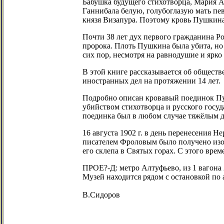
Бабушка будущего стихотворца, Мария А
Ганнибала белую, голубоглазую мать пе
князя Визапура. Поэтому кровь Пушкина 
Почти 38 лет дух первого гражданина Ро
пророка. Плоть Пушкина была убита, но
сих пор, несмотря на равнодушие и ярк
В этой книге рассказывается об общест
иностранных дел на протяжении 14 лет.
Подробно описан кровавый поединок Пуш
убийством стихотворца и русского госуд
поединка был в любом случае тяжёлым д
16 августа 1902 г. в день перенесения 
писателем Фроловым было получено изо
его склепа в Святых горах. С этого вре
ПРОЕ?-Д: метро Алтуфьево, из 1 вагона 2 
Музей находится рядом с остановкой по а
В.Сидоров