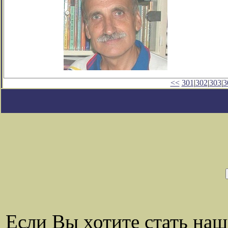
<<
301
|
302
|
303
|
3
Если Вы хотите стать на