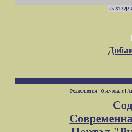
<<
51
|
52
|
53
Доба
Редколлегия
|
О журнале
|
А
Сод
Современна
Портал "Ру