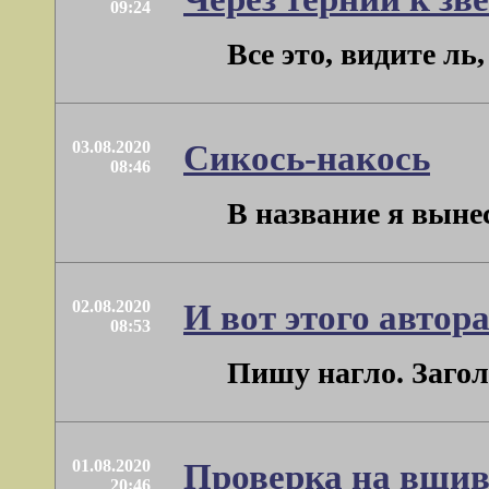
09:24
Все это, видите ль
03.08.2020
Сикось-накось
08:46
В название я выне
02.08.2020
И вот этого автор
08:53
Пишу нагло. Загол
01.08.2020
Проверка на вшив
20:46