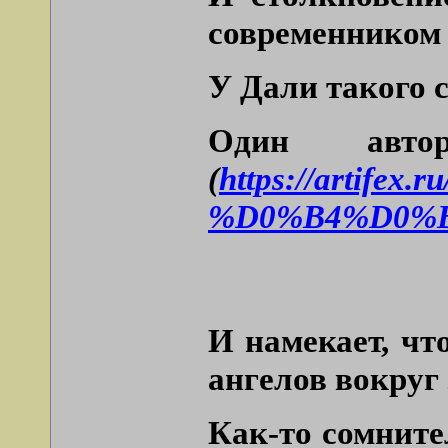
современником
У Дали такого с
Один ав
(
https://art
%D0%B4%D0%
И намекает, чт
ангелов вокруг 
Как-то сомните