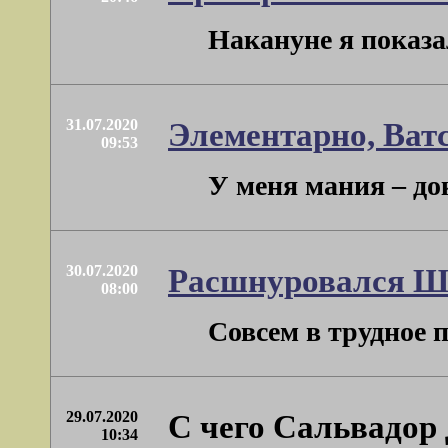
Накануне я показал
31.07.2020
Элементарно, Ват
09:53
У меня мания – док
30.07.2020
Расшнуровался Шн
08:00
Совсем в трудное 
29.07.2020
С чего Сальвадор
10:34