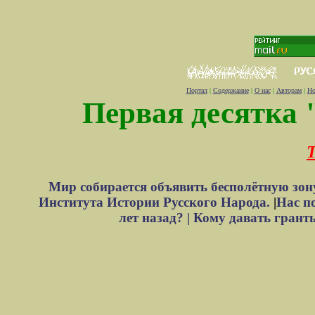
Портал
|
Содержание
|
О нас
|
Авторам
|
Но
Первая десятка 
Т
Мир собирается объявить бесполётную зон
Института Истории Русского Народа.
|
Нас п
лет назад? |
Кому давать грант