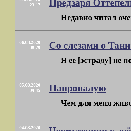
Предзаря Оттепел
23:17
Недавно читал оче
06.08.2020
Со слезами о Тани
08:29
Я ее [эстраду] не 
05.08.2020
Напропалую
09:45
Чем для меня живоп
04.08.2020
Через тернии к зв