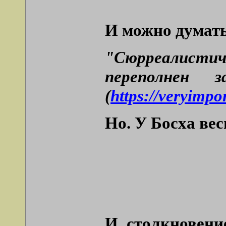
И можно думать
"Сюрреалистиче
переполнен 
(
https://veryimpo
Но. У Босха ве
И столкновени