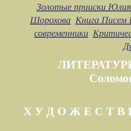
Золотые прииски Юлия
Шорохова
Книга Писем 
современники
Критичес
Д
ЛИТЕРАТУР
Соломо
Х У Д О Ж Е С Т 