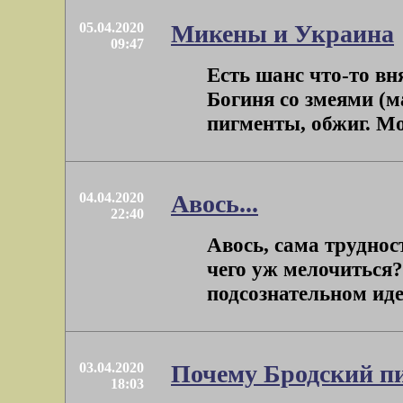
05.04.2020
Микены и Украина
09:47
Есть шанс что-то вня
Богиня со змеями (мал
пигменты, обжиг. Мож
04.04.2020
Авось...
22:40
Авось, сама труднос
чего уж мелочиться?
подсознательном идеа
03.04.2020
Почему Бродский пи
18:03