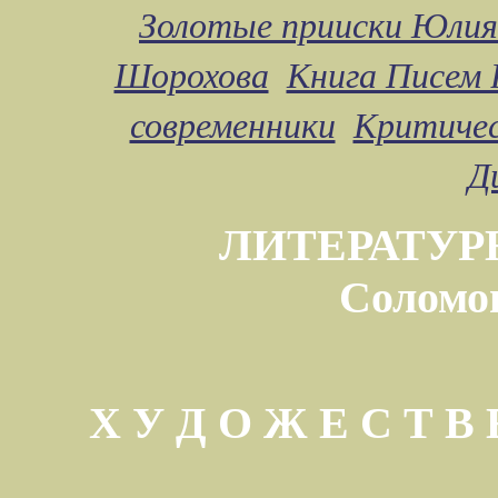
Золотые прииски Юлия
Шорохова
Книга Писем 
современники
Критичес
Д
ЛИТЕРАТУР
Соломо
Х У Д О Ж Е С Т 