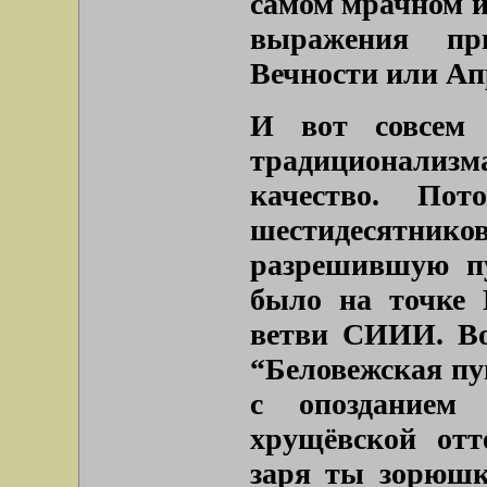
самом мрачном и
выражения пр
Вечности или Ап
И вот совсем
традиционализ
качество. По
шестидесятни
разрешившую пу
было на точке 
ветви СИИИ. Во
“Беловежская пущ
с опозданием
хрущёвской отт
заря ты зорюшк