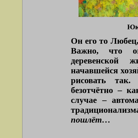
Юк
Он его то Любец
Важно, что о
деревенской 
начавшейся хозя
рисовать так.
безотчётно – ка
случае – автом
традиционализ
пошлёт…