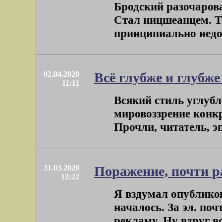
Бродский разочарова
Стал ницшеанцем. Т
принципиально недос
02.04.2020
Всё глубже и глубже
11:11
Всякий стиль углубл
мировоззрение конкр
Прочли, читатель, эп
31.03.2020
Поражение, почти р
12:22
Я вздумал опублико
началось. За эл. по
рекламу. Ну вдруг в