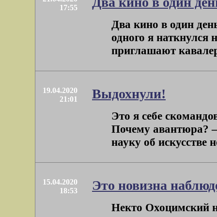
Два кино в один ден
17:55
Два кино в один ден
одного я наткнулся 
приглашают кавалеро
19.04.2020
Выдохнули!
21:01
Это я себе скомандо
Почему авантюра? –
науку об искусстве не
15.04.2020
Это новизна наблюд
18:53
Некто Охоцимский н