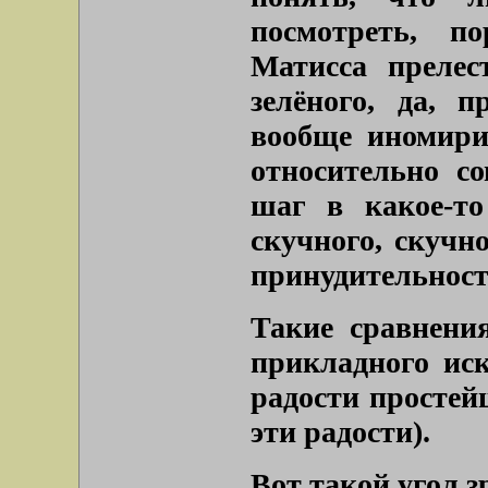
посмотреть, п
Матисса прелес
зелёного, да, 
вообще иномири
относительно с
шаг в какое-то
скучного, скучн
принудительност
Такие сравнени
прикладного иск
радости простей
эти радости).
Вот такой угол з