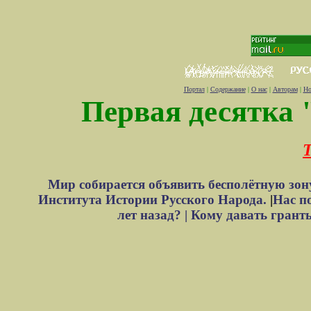
Портал
|
Содержание
|
О нас
|
Авторам
|
Но
Первая десятка 
Т
Мир собирается объявить бесполётную зон
Института Истории Русского Народа.
|
Нас п
лет назад? |
Кому давать грант