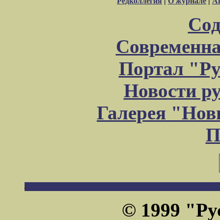
Редколлегия
|
О журнале
|
А
Сод
Современна
Портал "Ру
Новости р
Галерея "Но
П
© 1999 "Ру