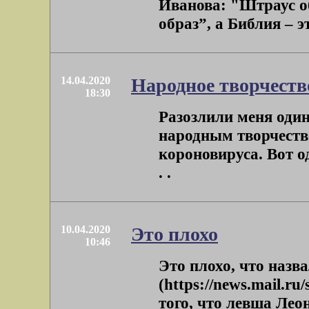
Иванова: "Штраус о
образ”, а Библия – эт
14.04.2020
Народное творчеств
18:30
Разозлили меня оди
народным творчеств
короновируса. Вот од
. .
10.04.2020
Это плохо
10:46
Это плохо, что наз
(https://news.mail.r
того, что левша Лео