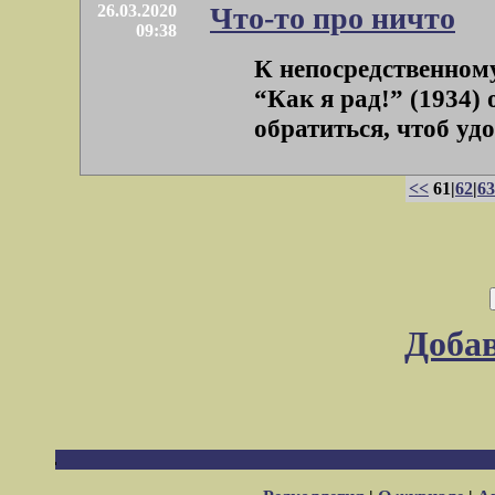
26.03.2020
Что-то про ничто
09:38
К непосредственному
“Как я рад!” (1934)
обратиться, чтоб удос
<<
61|
62
|
63
Доба