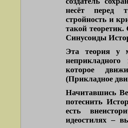
создатель сохра
несёт перед т
стройность и кр
такой теоретик.
Синусоиды Истор
Эта теория у м
неприкладного 
которое движи
(Прикладное дви
Начитавшись Ве
потеснить Исто
есть внеистор
идеостилях – в