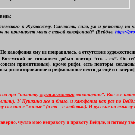
ведь:
земского к Жуковскому. Смелость, сила, ум и резкость; но ч
в не примиряет меня с такой какофонией” (Вейдле.
https://pr
. Не какофония ему не понравилась, а отсутствие художествен
Вяземский не сознанием добыл повтор “сск - ск”. Он се
е совсем примитивные), кроме рифм, есть повторы согласн
лось: ритмизированное и рифмованное нечто да ещё и с внер
писал про “полноту
звукосмыслового
воплощения”
.
Вас же шатае
или). У Пушкина же и благо, и какофония как раз по Вейдл
у связано с “милые” (а то – с любовью). И русские по смыслу 
наверно, чуяло мою неправоту и правоту Вейдле, и потому та