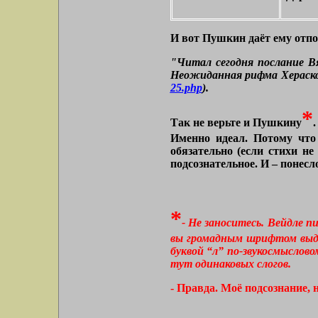
И вот Пушкин даёт ему отпо
"Читал сегодня послание Вя
Неожиданная рифма Хераско
25.php
).
*
Так не верьте и Пушкину
Именно идеал. Потому что 
обязательно (если стихи н
подсознательное. И – понес
*
- Не заноситесь. Вейдле 
вы громадным шрифтом выдел
буквой “л” по-звукосмысловом
тут одинаковых слогов.
- Правда. Моё подсознание, 