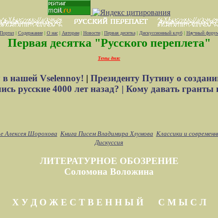
Портал
|
Содержание
|
О нас
|
Авторам
|
Новости
|
Первая десятка
|
Дискуссионный клуб
|
Научный фору
Первая десятка "Русского переплета"
Темы дня:
 в нашей Vselennoy!
|
Президенту Путину о создани
сь русские 4000 лет назад? |
Кому давать гранты 
е Алексея Шорохова
Книга Писем Владимира Хлумова
Классики и современн
Дискуссия
ЛИТЕРАТУРНОЕ ОБОЗРЕНИЕ
Соломона Воложина
Х У Д О Ж Е С Т В Е Н Н Ы Й С М Ы С Л