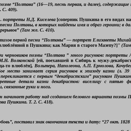
 поэме “Полтава” (16—19, песнь первая, и далее), содержащи
С. 409).
 )… портреты Н.Д. Киселева
[соперник Пушкина в его видах н
есни Полтавы, в которых найдены имя и образ героини; в д
рерывов” (Там же. С. 410).
тихов первой песни “Полтавы” — портрет Елизаветы Миха
 влюблённой в Пушкина; как Мария в старого Мазепу?]
" (Там
еди черновиков поэмы “Полтава ” много рисунков: портреты А
 М.Н. Волконской
[ей, поехавшей в Сибирь к мужу-декабрист
да-то влюблён]
, Вольтера, Наполеона, А.П. Ермолова, Кочу
е место занимает серия рисунков к эпизоду казни (л. 39 о
перекликается с первым “декабристским” рисунком Пушкина 
ретные детали казни декабристов: виселицу с пятью ф
, связанные руки и ноги.
кин начинает работу над созданием белового варианта поэмы П
а Пушкина. Т. 2. С. 418).
овь”, поставил знак окончания текста и дату: “27 окт. 182