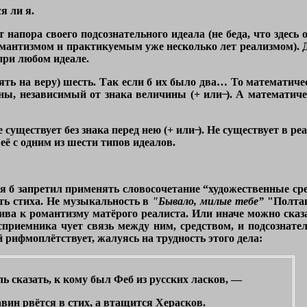
я ли я.
т напора своего подсознательного идеала (не беда, что здесь
мантизмом и практикуемым уже несколько лет реализмом). 
 при любом идеале.
ть на веру) шесть. Так если б их было два… То математиче
ы, независимый от знака величины (+ или ̶). А математич
существует без знака перед нею (+ или ̶). Не существует в ре
ё с одним из шести типов идеалов.
я б запретил применять словосочетание “художественные сре
ть стиха. Не музыкальность в
"Бывало, милые тебе”
"Полтав
ива к романтизму матёрого реалиста. Или иначе можно сказ
осприемника чует связь между ним, средством, и подсознате
 рифмоплётствует, жалуясь на трудность этого дела:
ль сказать, к кому был Феб из русских ласков, —
вин рвётся в стих, а втащится Херасков.