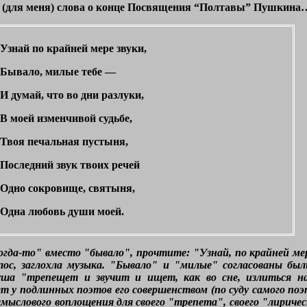
 (для меня) слова о конце Посвящения “Полтавы” Пушкина
Узнай по крайней мере звуки,
Бывало, милые тебе —
И думай, что во дни разлуки,
В моей изменчивой судьбе,
Твоя печальная пустыня,
Последний звук твоих речей
Одно сокровище, святыня,
Одна любовь души моей.
огда
‑
то" вместо "бывало", прочтите: "Узнай, по крайней мере
олос, заглохла музыка. "Бывало" и "милые" согласованы был
уша "трепещет и звучит и ищет, как во сне, излиться на
т у подлинных поэтов его совершенством (по суду самого поэ
мыслового воплощения для своего "трепета", своего "лиричес