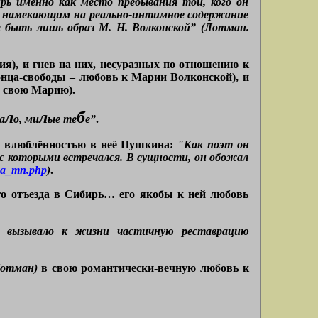
рь именно как место пребывания той, кого он
 и намекающим на реально-интимное содержание
 быть лишь образ М. Н. Волконской” (Лотман.
ия), и гнев на них, несуразных по отношению к
онца-свободы – любовь к Марии Волконской), и
м свою Марию).
л
л
б
а
о, ми
ые те
е”
.
ад влюблённостью в неё Пушкина:
"Как поэт он
с которыми встречался. В сущности, он обожал
ska_mn.php
)
.
ого отъезда в Сибирь… его якобы к ней любовь
вызывало к жизни частичную реставрацию
Лотман)
в свою романтически-вечную любовь к