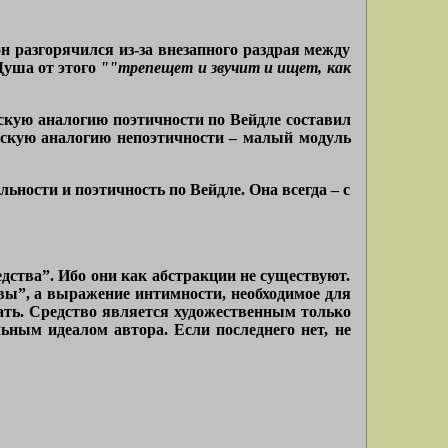
 он разгорячился из-за внезапного раздрая между
Душа от этого
""трепещет и звучит и ищет, как
скую аналогию поэтичности по Вейдле составил
ескую аналогию непоэтичности – малый модуль
альности и поэтичность по Вейдле. Она всегда – с
дства”. Ибо они как абстракции не существуют.
ы”, а выражение интимности, необходимое для
ать. Средство является художественным только
льным идеалом автора. Если последнего нет, не