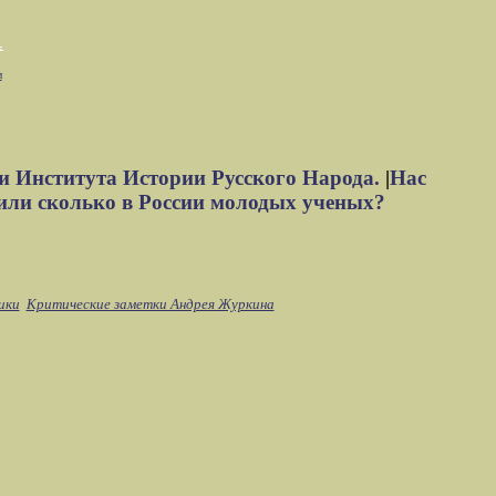
м
и Института Истории Русского Народа.
|
Нас
или сколько в России молодых ученых?
ики
Критические заметки Андрея Журкина