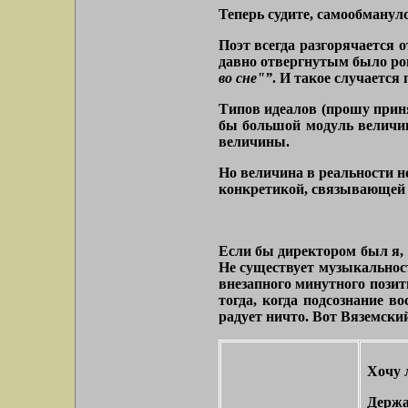
Теперь судите, самообманулс
Поэт всегда разгорячается о
давно отвергнутым было ро
во сне"”
. И такое случается
Типов идеалов (прошу приня
бы большой модуль величин
величины.
Но величина в реальности не 
конкретикой, связывающей е
Если бы директором был я, 
Не существует музыкальнос
внезапного минутного позит
тогда, когда подсознание в
радует ничто. Вот Вяземский
Хочу 
Держа