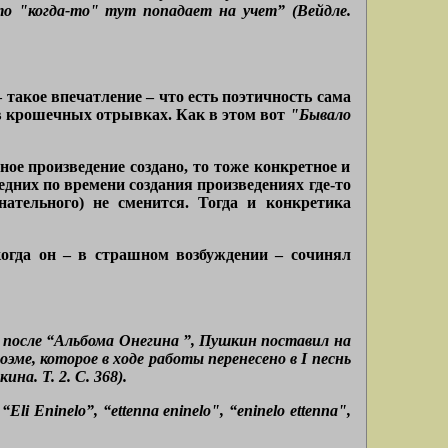
о "когда
‑
то" тут попадает на учет” (Вейдле.
 такое впечатление – что есть поэтичность сама
а в крошечных отрывках. Как в этом вот
"Бывало
ное произведение создано, то тоже конкретное и
едних по времени создания произведениях где-то
нательного) не сменится. Тогда и конкретика
огда он – в страшном возбуждении – сочинял
 после “Альбома Онегина ”, Пушкин поставил на
оэме, которое в ходе работы перенесено в I песнь
а. Т. 2. С. 368).
i Eninelo”, “ettenna eninelo", “eninelo ettenna",