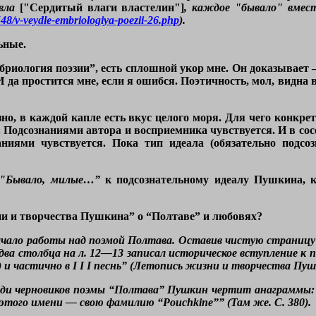
вла
["Сердитый влаги властелин"]
, каждое "бывало" вмест
548/v-veydle-embriologiya-poezii-26.php
).
ьные.
бриология поэзии”, есть сплошной укор мне. Он доказывает –
. И да простится мне, если я ошибся. Поэтичность, мол, видн
зно, в каждой капле есть вкус целого моря. Для чего конкрет
. Подсознаниями автора и восприемника чувствуется. И в сос
ниями чувствуется. Пока тип идеала (обязательно подсоз
"Бывало, милые…”
к подсознательному идеалу Пушкина, к
ни и творчества Пушкина” о “Полтаве” и любовях?
 Начало работы над поэмой Полтава. Оставив чистую страницу
 два столбца на л. 12—13 записал историческое вступление к п
 частично в I I I песнь” (Летопись жизни и творчества Пушкин
 Среди черновиков поэмы “Полтава” Пушкин чертит анаграммы: “El
е этого имени — свою фамилию “Pouchkine”” (Там же. С. 380).