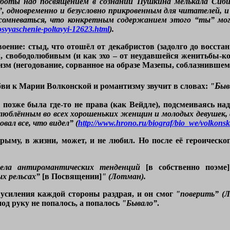
боты над посвящением в сознании Пушкина мелькала Сиби
”, одновременно и безусловно прикровенным для читателей,
 сомневаться, что конкретным содержанием этого “ты” мог
posvyaschenie-poltavyi-12623.html
).
ение: стыд, что отошёл от декабристов (задолго до восстан
м, свободолюбивым (и как эхо – от неудавшейся женитьбы-к
изм (негодование, сорванное на образе Мазепы, соблазнивше
Б
ви к Марии Волконской и романтизму звучит в словах:
"
ыв
 позже была где-то не права (как Вейдле), подсмеиваясь н
люблённым во всех хорошеньких женщин и молодых девушек, 
вал все, что видел” (
http://www.hrono.ru/biograf/bio_we/volkon
рыму, в жизни, может, и не любил. Но после её героическ
дела антиромантических тенденций
[в собственно поэме]
х рельсах”
[в Посвящении]
" (Лотман).
 усиления каждой стороны раздрая, и он смог
"поверить” (
од руку не попалось, а попалось
"Бывало”
.