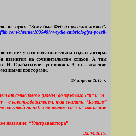
то за звуки! “Кому был Феб из русских ласков”.
ofilib.com/chtenie/103548/v-veydle-embriologiya-poezii-
ности, не чуялся подсознательный идеал автора.
бя взвинтил на сочинительство стихов. А там
ых. И. Срабатывает установка. А та – явление
ифменными повторами.
27 апреля 2017 г.
т от смыслового (идеал) до звукового (“б” и “л”
е – с короткодействием, так сказать. “Бывало”
не ласковый народ, а не только со “ск” скопление
кое название: “Ультравантюра”.
28.04.2017.