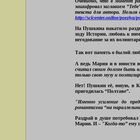
Очевидно, что в момент ра
зашифровал заглавием “Тебе
текста для автора. Нельзя
http://scicenter.online/poeziya/
На Пушкина накатило раздво
ходу Истории, любовь к ни
негодование за их волюнтар
Так вот память о былой люб
А ведь Мария и в юности и
считал своим долгом быть в
только свою музу и поэтизиро
Нет! Пушкин её, юную, в К
пригодилась “Полтаве”.
"Именно усиление до пре
романтизма “на параллельны
Раздрай в душе потребовал
Марии. И –
"Когда
‑
то”
ему п