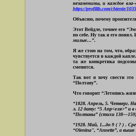
незаменимы, и каждое вла–
https://profilib.com/chtenie/103
Объясню, почему пронзител
Этот Вейдле, точнее его “Эм
по себе. Ну так я его понял
милые…”
.
Я же стою на том, что, обра
чувствуется в каждой капле
та же конкретика подсозна
сменится.
Так вот я хочу свести это
“Полтаву”.
Что говорит “Летопись жиз
“1828. Апрель, 5. Четверг.
л. 12 дату: “5 Апр<еля>” и в
“Полтавы” {стихи 138—159) и
“1928. Май, 1...до 9 ( ? ) .
“Olenina", “Annette”, a выш