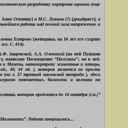
е поэтическую разработку портрета героини (еще
а Анну Оленину]
и М.С. Лунина (?)
[декабрист]
, а
альнейшем работа над поэмой шла напряженно и
йловны Хитрово
[женщины, на 16 лет его старше
 же. С. 414).
.Ф. Закревской, А.А. Олениной
[на ней Пушкин
у, написано Посвящение “Полтавы”; он в неё,
бея и Мазепы, автопортрет; животные и птицы,
б., 40, 44 об. ), которая является не просто
(на л. 37 третьей масонской тетради ), здесь
игурами повешенных, балахоны и колпаки на
олтава, которая продлится до 16 октября (см.)”
8 Малинники”. Работа завершилась…