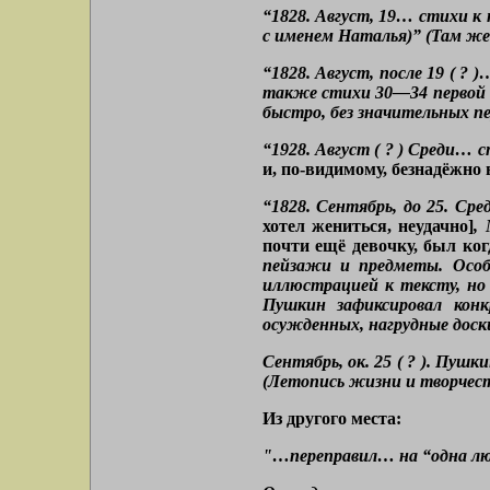
“1828. Август, 19… стихи к
с именем Наталья)” (Там же. 
“1828. Август, после 19 ( ?
также стихи 30—34 первой п
быстро, без значительных пе
“1928. Август ( ? )
Среди… с
и, по-видимому, безнадёжно
“1828. Сентябрь, до 25. Ср
хотел жениться, неудачно]
,
почти ещё девочку, был ког
пейзажи и предметы. Особо
иллюстрацией к тексту, но 
Пушкин зафиксировал конк
осужденных, нагрудные доски
Сентябрь, ок. 25 ( ? ). Пуш
(Летопись жизни и творчеств
Из другого места:
"…переправил… на “одна люб