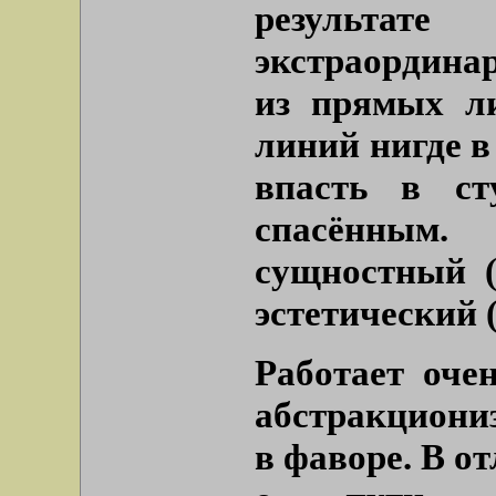
результ
экстраордина
из прямых л
линий нигде в
впасть в ст
спасённым
сущностный 
эстетический 
Работает оче
абстракциониз
в фаворе. В о