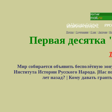
Портал
|
Содержание
|
О нас
|
Авторам
|
Но
Первая десятка 
Т
Мир собирается объявить бесполётную зон
Института Истории Русского Народа.
|
Нас п
лет назад? |
Кому давать грант