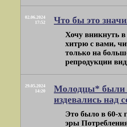
02.06.2024
Что бы это знач
17:52
Хочу вникнуть в
хитрю с вами, чи
только на больш
репродукции видна
29.05.2024
Молодцы* были 
14:20
издевались над с
Это было в 60-х 
эры Потребления