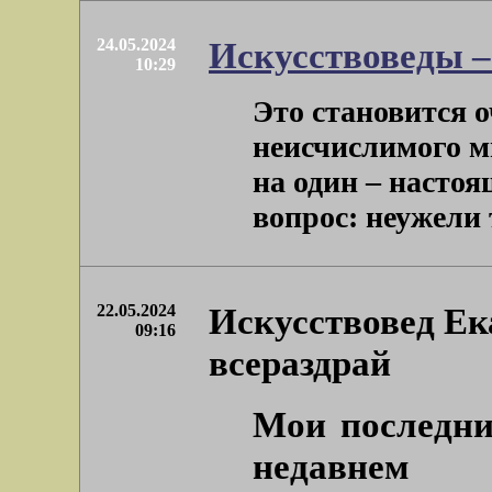
24.05.2024
Искусствоведы –
10:29
Это становится 
неисчислимого м
на один – настоя
вопрос: неужели те
22.05.2024
Искусствовед Е
09:16
всераздрай
Мои последни
недавнем