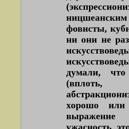
(экспрессион
ницшеански
фовисты, куби
ни они не раз
искусствовед
искусствовед
думали, что
(вплоть,
абстракциониз
хорошо или
выражение
ужасность эт