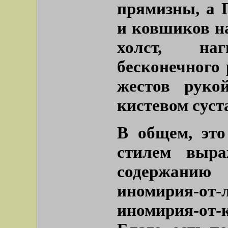
прямизны, а 
и ковшиков н
холст, на
бесконечного
жестов руко
кистевом суст
В общем, эт
стилем выра
содержанию 
иномирия-от
иномирия-от