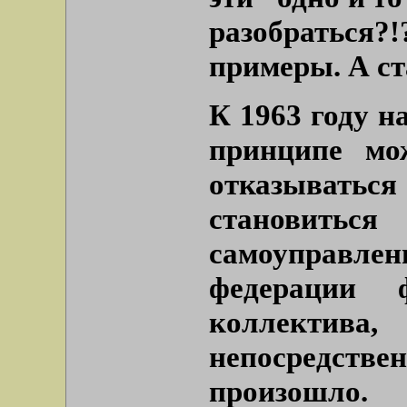
разобраться?!
примеры. А ст
К 1963 году н
принципе м
отказывать
становить
самоуправле
федерации 
коллектив
непосредствен
произошл