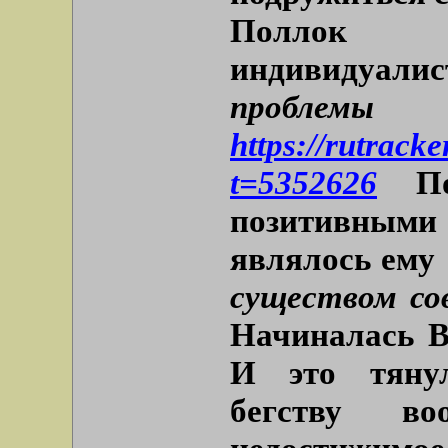
Поллок 
индивидуали
проблем
https://rutrack
t=5352626
П
позитивными
являлось ему
существом со
Начиналась В
И это тянул
бегству в