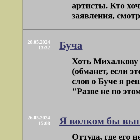
артисты. Кто хоч
заявления, смотри
28.05.2024
Буча
13:32
Хоть Михалкову 
(обманет, если эт
слов о Буче я ре
"Разве не по этому
26.05.2024
Я волком бы вы
15:08
Оттуда, где его 