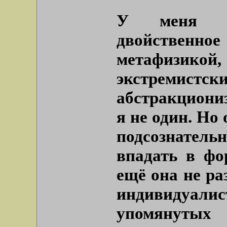
У меня к 
двойственно
метафизи
экстремистс
абстракциониз
я не один. Но
подсознате
впадать в фо
ещё она не ра
индивидуа
упомянутых