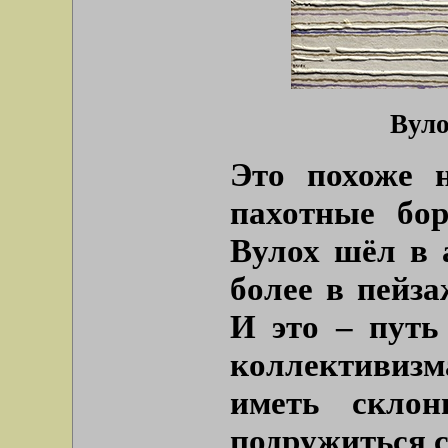
Вуло
Это похоже 
пахотные бо
Вулох шёл в 
более в пейза
И это – путь
коллективиз
иметь склон
подружиться 