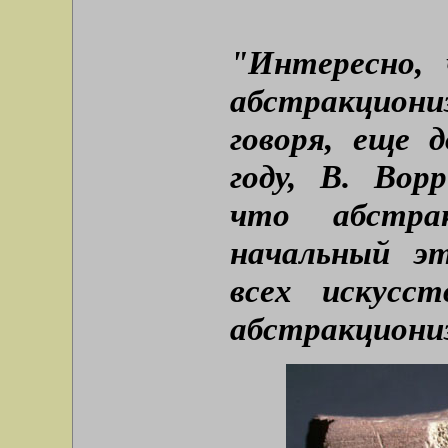
"Интересно,
абстракцион
говоря, еще д
году, В. Вор
что абстра
начальный э
всех искусст
абстракциони