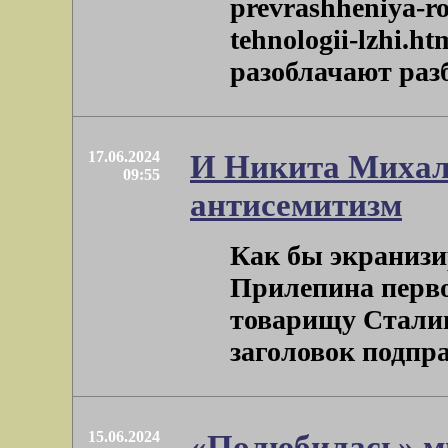
prevrashheniya-ro
tehnologii-lzhi.h
разоблачают разб
17.06.2024
И Никита Михалк
09:55
антисемитизм
Как бы экранизи
Прилепина перв
товарищу Сталин
заголовок подправ
15.06.2024
«Полюбилась» м