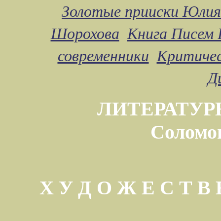
Золотые прииски Юлия
Шорохова
Книга Писем 
современники
Критичес
Д
ЛИТЕРАТУР
Соломо
Х У Д О Ж Е С Т 