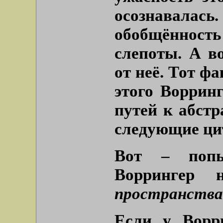
осознавала
обобщённост
слепоты. А в
от неё. Тот ф
этого Ворринг
путей к абст
следующие ци
Вот – попы
Воррингер
пространства
Если у Ворри