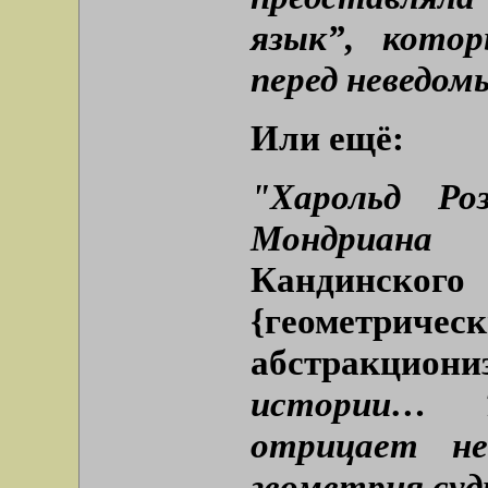
язык”, кото
перед неведом
Или ещё:
"Харольд Ро
Мондриана
[т
Кандинско
{геометриче
абстракциони
истории… Т
отрицает не
геометрия суд