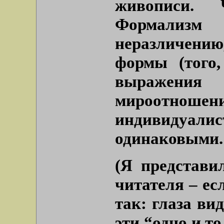
живописи.
Формализм
неразличени
формы (того,
выражени
мироотношен
индивидуал
одинаковыми.
(Я представи
читателя – ес
так: глаза ви
эти “одно и т