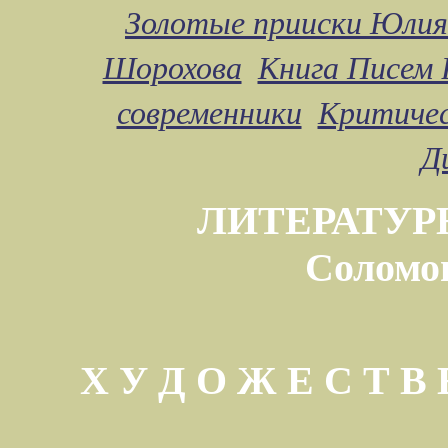
Золотые прииски Юлия
Шорохова
Книга Писем 
современники
Критичес
Д
ЛИТЕРАТУР
Соломо
Х У Д О Ж Е С Т 