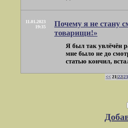
11.01.2023
Почему я не стану 
19:35
товарищи!»
Я был так увлёчён р
мне было не до смот
статью кончил, встал
<<
21|
22
|
23
Доба