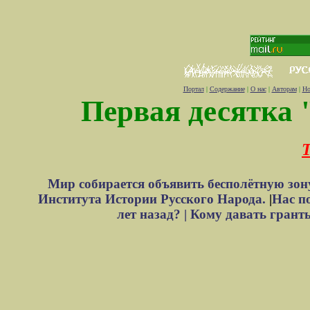
Портал
|
Содержание
|
О нас
|
Авторам
|
Но
Первая десятка 
Т
Мир собирается объявить бесполётную зон
Института Истории Русского Народа.
|
Нас п
лет назад? |
Кому давать грант