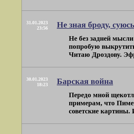
31.01.2023
Не зная броду, суюсь
23:56
Не без задней мысли
попробую выкрутить
Читаю Дроздову. Эфр
30.01.2023
Барская война
18:23
Передо мной щекотл
примерам, что Пиме
советские картины. И