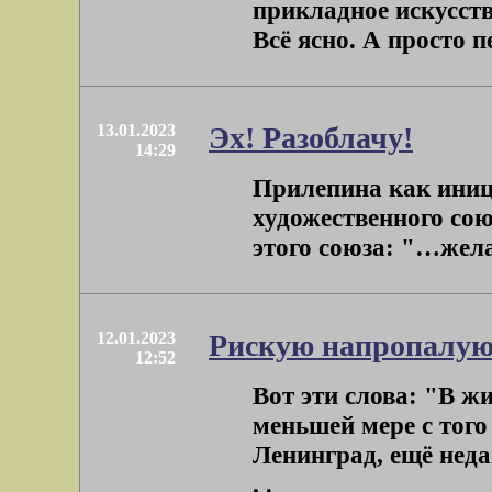
прикладное искусств
Всё ясно. А просто п
13.01.2023
Эх! Разоблачу!
14:29
Прилепина как иниц
художественного сою
этого союза: "…жела
12.01.2023
Рискую напропалу
12:52
Вот эти слова: "В 
меньшей мере с того
Ленинград, ещё нед
. .