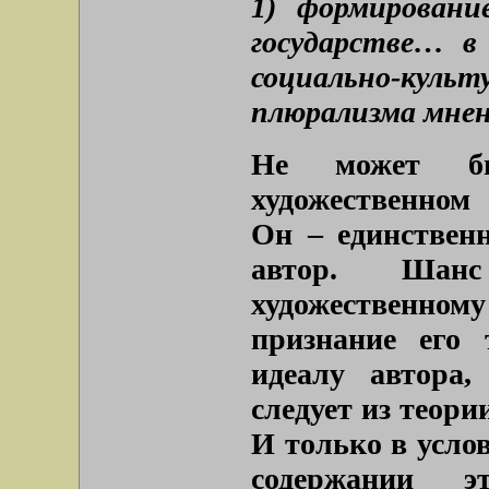
1) формировани
государстве… в
социально-ку
плюрализма мн
Не может б
художественном
Он – единствен
автор. Шан
художественному
признание его 
идеалу автора,
следует из теори
И только в усло
содержании эт