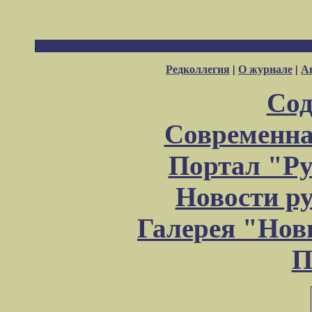
Редколлегия
|
О журнале
|
А
Сод
Современна
Портал "Ру
Новости р
Галерея "Но
П