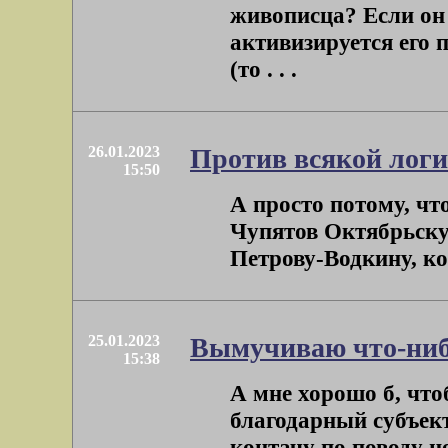
живописца? Если он 
активизируется его 
(то . . .
26.01.2023
Против всякой лог
15:50
А просто потому, чт
Чупятов Октябрьску
Петрову-Водкину, кот
25.01.2023
Вымучиваю что-ниб
15:38
А мне хорошо б, что
благодарный субъект
контачу по поводу не