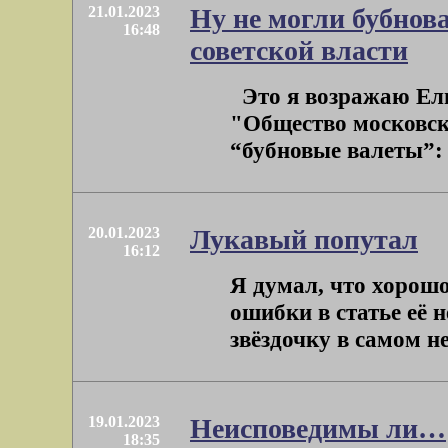
21.01.2023
Ну не могли бубнов
16:48
советской власти
Это я возражаю Ель
"Общество московск
“бубновые валеты”: 
20.01.2023
Лукавый попутал
16:12
Я думал, что хорош
ошибки в статье её 
звёздочку в самом не
19.01.2023
Неисповедимы ли…
18:35