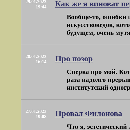
29.01.2023
Как же я виноват п
19:44
Вообще-то, ошибки и
искусствоведов, кот
будущем, очень мутят
28.01.2023
Про позор
16:14
Сперва про мой. Кот
раза надолго преры
институтский одногр
27.01.2023
Провал Филонова
19:08
Что я, эстетический