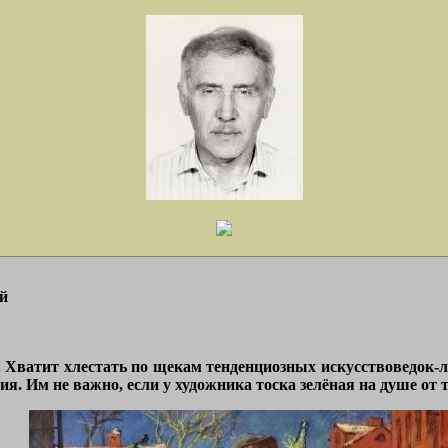
й
. Хватит хлестать по щекам тенденциозных искусствоведок-
я. Им не важно, если у художника тоска зелёная на душе от то