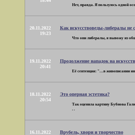
18:44
Нет, правда. Я пользуюсь одной ос
20.11.2022
Как искусствоведы-либералы не 
19:23
Что они либералы, я вывожу из общ
19.11.2022
Продолжение нападок на искусств
20:41
Её сентенция: "…в живописании инд
18.11.2022
Это оперная эстетика?
20:54
Так оценила картину Бубнова Галин
. .
16.11.2022
Врубель, хвори и творчество