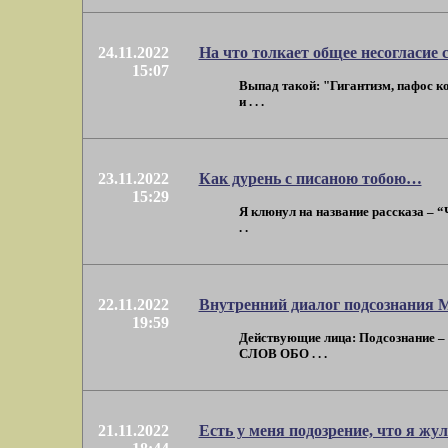
24.11.2022
На что толкает общее несогласие
15:07
Выпад такой: "Гигантизм, пафос ко
и . . .
23.11.2022
Как дурень с писаною тобою…
15:29
Я клюнул на название рассказа – “Ч
. .
22.11.2022
Внутренний диалог подсознания М
19:59
Действующие лица: Подсознание 
СЛОВ ОБО . . .
21.11.2022
Есть у меня подозрение, что я жу