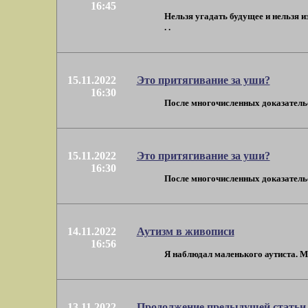
16:45
Нельзя угадать будущее и нельзя и
. .
15.11.2022
Это притягивание за уши?
16:30
После многочисленных доказательст
15.11.2022
Это притягивание за уши?
16:30
После многочисленных доказательст
14.11.2022
Аутизм в живописи
16:56
Я наблюдал маленького аутиста. Мам
13.11.2022
Продолжение предыдущей статьи 