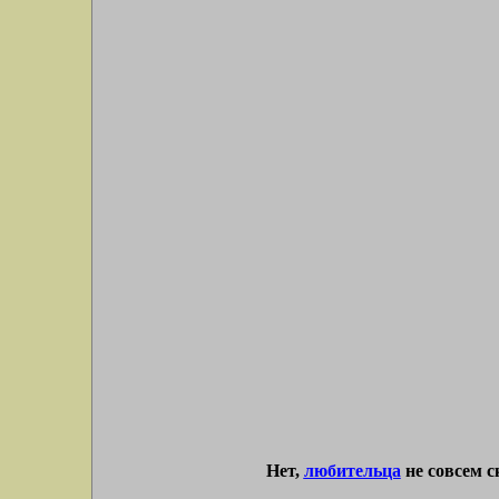
Нет,
любительца
не совсем с