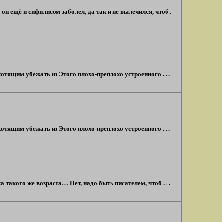
н ещё и сифилисом заболел, да так и не вылечился, чтоб .
тящим убежать из Этого плохо-преплохо устроенного . . .
тящим убежать из Этого плохо-преплохо устроенного . . .
 такого же возраста… Нет, надо быть писателем, чтоб . . .