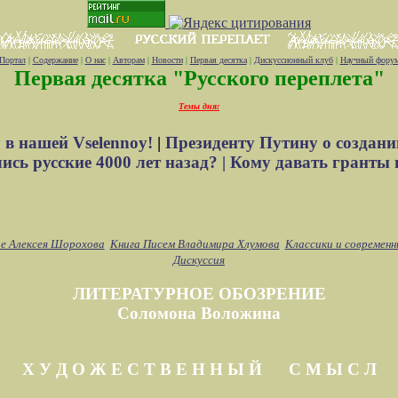
Портал
|
Содержание
|
О нас
|
Авторам
|
Новости
|
Первая десятка
|
Дискуссионный клуб
|
Научный фору
Первая десятка "Русского переплета"
Темы дня:
 в нашей Vselennoy!
|
Президенту Путину о создани
сь русские 4000 лет назад? |
Кому давать гранты 
е Алексея Шорохова
Книга Писем Владимира Хлумова
Классики и современн
Дискуссия
ЛИТЕРАТУРНОЕ ОБОЗРЕНИЕ
Соломона Воложина
Х У Д О Ж Е С Т В Е Н Н Ы Й С М Ы С Л