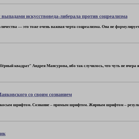
 с выпадами искусствоведа-либерала против соцреализма
личества — это тоже очень важная черта соцреализма. Она не формулирует
ёрный квадрат" Андрея Мансурова, ибо так случилось, что чуть не вчера я в
аяковского со своим сознанием
– косым шрифтом. Сознание – прямым шрифтом. Жирным шрифтом – резуль
лик