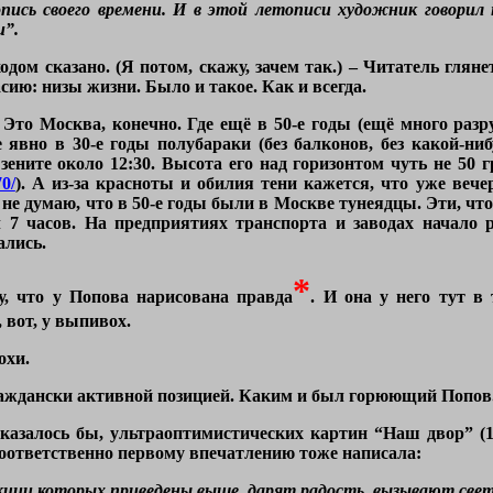
ись своего времени. И в этой летописи художник говорил 
и”.
одом сказано. (Я потом, скажу, зачем так.) – Читатель гл
асию: низы жизни. Было и такое. Как и всегда.
Это Москва, конечно. Где ещё в 50-е годы (ещё много раз
явно в 30-е годы полубараки (без балконов, без какой-ниб
зените около 12:30. Высота его над горизонтом чуть не 50 г
70/
). А из-за красноты и обилия тени кажется, что уже вече
 не думаю, что в 50-е годы были в Москве тунеядцы. Эти, что
 7 часов. На предприятиях транспорта и заводах начало р
ались.
*
у, что у Попова нарисована правда
. И она у него тут в
 вот, у выпивох.
охи.
граждански активной позицией. Каким и был горюющий Попов
 казалось бы, ультраоптимистических картин “Наш двор” (1
оответственно первому впечатлению тоже написала:
ции которых приведены выше, дарят радость, вызывают све