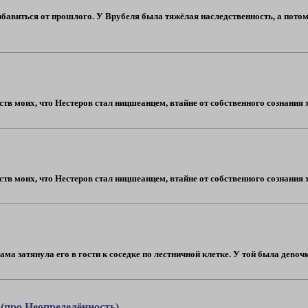
збавиться от прошлого. У Врубеля была тяжёлая наследственность, а потом о
в моих, что Нестеров стал ницшеанцем, втайне от собственного сознания хо
в моих, что Нестеров стал ницшеанцем, втайне от собственного сознания хо
а затянула его в гости к соседке по лестничной клетке. У той была девочка
(про Неопределённость)