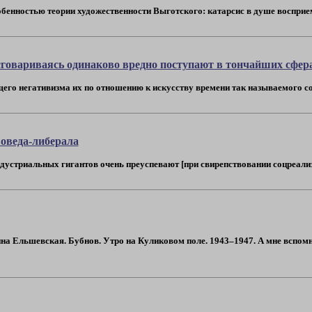
обенностью теории художественности Выготского: катарсис в душе восприем
сговариваясь одинаково вредно поступают в тончайших сфер
его негативизма их по отношению к искусству времени так называемого соцр
оведа-либерала
устриальных гигантов очень преуспевают [при свирепствовании соцреализма
а Ельшевская. Бубнов. Утро на Куликовом поле. 1943–1947. А мне вспомни