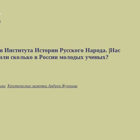
м
и Института Истории Русского Народа.
|
Нас
или сколько в России молодых ученых?
ики
Критические заметки Андрея Журкина