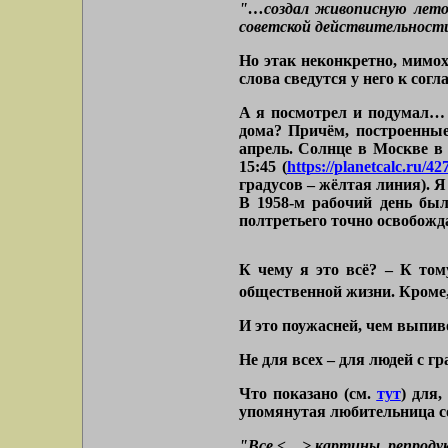
"…создал живописную летоп
советской действительност
Но этак неконкретно, мимох
слова сведутся у него к согл
А я посмотрел и подумал… 
дома? Причём, построенные 
апрель. Солнце в Москве в 
15:45 (
https://planetcalc.ru/42
градусов – жёлтая линия). Я
В 1958-м рабочий день был
полтретьего точно освобожд
К чему я это всё? – К том
общественной жизни. Кроме,
И это поужасней, чем выпив
Не для всех – для людей с 
Что показано (см.
тут
) для,
упомянутая любительница с
"Все <…> картины, репродук