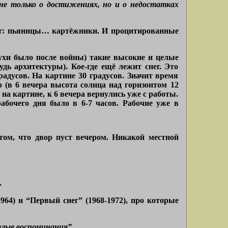
не только о достижениях, но и о недостатках
янет: пьяницы… картёжники. И процитированные
рухи было после войны) такие высокие и целые
удь архитектуры). Кое-где ещё лежит снег. Это
радусов. На картине 30 градусов. Значит время
р (в 6 вечера высота солнца над горизонтом 12
 на картине, к 6 вечера вернулись уже с работы.
абочего дня было в 6-7 часов. Рабочие уже в
 том, что двор пуст вечером. Никакой местной
.
964) и “Первый снег” (1968-1972), про которые
тлые воспоминания”.