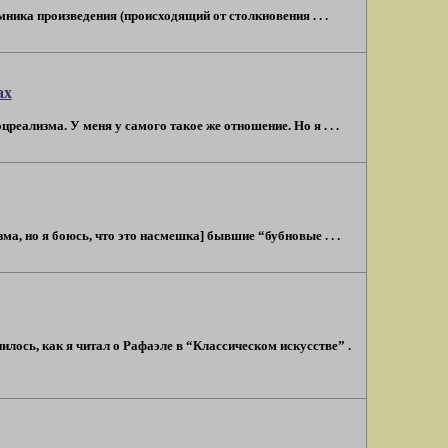
ника произведения (происходящий от столкновения . . .
ах
еализма. У меня у самого такое же отношение. Но я . . .
, но я боюсь, что это насмешка] бывшие “бубновые . . .
лось, как я читал о Рафаэле в “Классическом искусстве” .