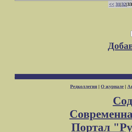
<<
31
|
32
|33
Доба
Редколлегия
|
О журнале
|
А
Сод
Современна
Портал "Ру