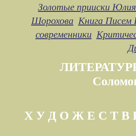
Золотые прииски Юлия
Шорохова
Книга Писем 
современники
Критичес
Д
ЛИТЕРАТУР
Соломо
Х У Д О Ж Е С Т 