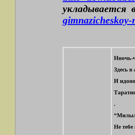
укладывается 
gimnazicheskoy-
Нночь-
Здесь в
И идоно
Таратин
.
“Милылы
Не тебе