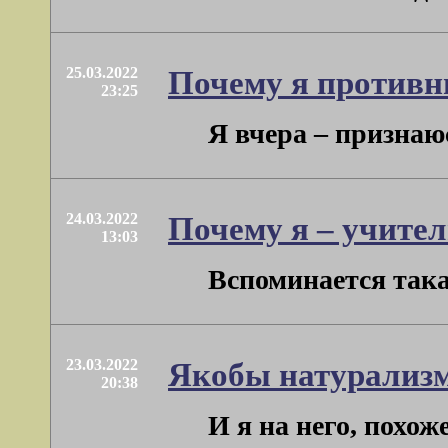
25.03.2022
Почему я противн
23:25
Я вчера – признаюс
24.03.2022
Почему я – учите
13:03
Вспоминается така
23.03.2022
Якобы натурализм
20:38
И я на него, похож