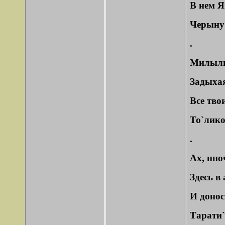
В нем 
Черыну
.
Милылы
Задыхая
Все тво
То`лико
.
Ах, нн
Здесь в
И донос
Тарати