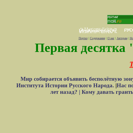
Портал
|
Содержание
|
О нас
|
Авторам
|
Но
Первая десятка 
Т
Мир собирается объявить бесполётную зон
Института Истории Русского Народа.
|
Нас п
лет назад? |
Кому давать грант