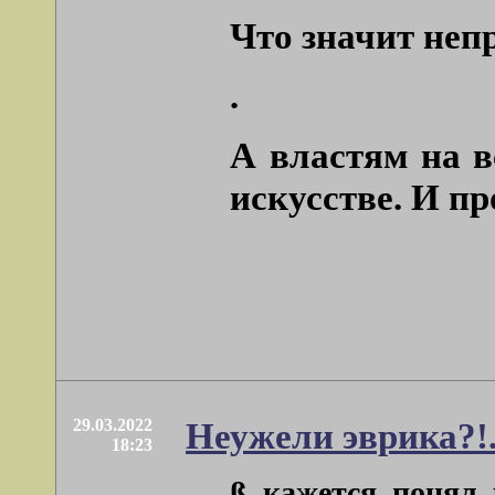
Что значит неп
.
А властям на в
искусстве. И п
29.03.2022
Неужели эврика?!
18:23
ß, кажется, понял