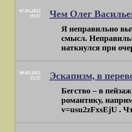
07.03.2022
Чем Олег Василье
19:37
Я неправильно выб
смысл. Неправильн
наткнулся при очер
06.03.2022
Эскапизм, в перев
15:37
Бегство – в пейза
романтику, наприме
v=usu2zFxsEjU . Чт