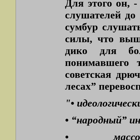
Для этого он, 
слушателей до
сумбур слушат
силы, что вы
дико для бо
понимавшего 
советская дрю
лесах” перевосп
"• идеологическ
• “народный” и
• массов