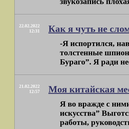
звукозапись плохая 
22.02.2022
Как я чуть не сло
12:31
-Я испортился, на
толстенные шпионс
Бураго”. Я ради неё
21.02.2022
Моя китайская ме
12:57
Я во вражде с ним
искусства” Выготск
работы, руководств