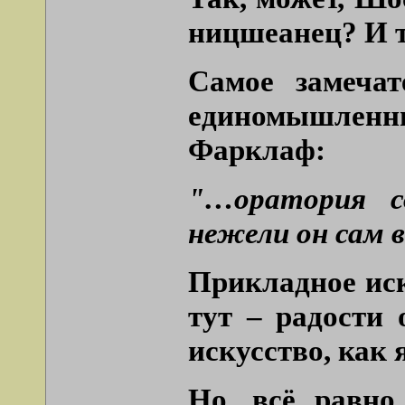
ницшеанец? И т
Самое замечат
единомышленн
Фарклаф:
"…оратория со
нежели он сам в
Прикладное иск
тут – радости
искусство, как 
Но, всё равно