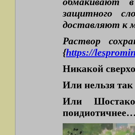
обмакивают в
защитного сл
доставляют к м
Раствор сохра
{
https://lespromi
Никакой сверхо
Или нельзя так
Или Шостако
поидиотичнее…