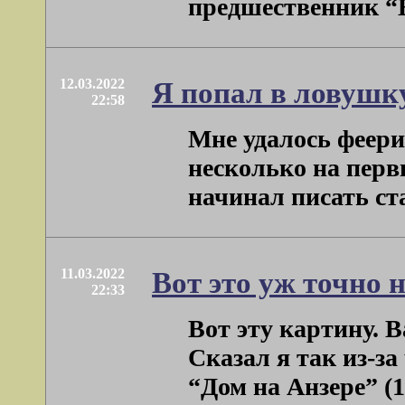
предшественник “В
12.03.2022
Я попал в ловушк
22:58
Мне удалось феер
несколько на перв
начинал писать стат
11.03.2022
Вот это уж точно н
22:33
Вот эту картину. В
Сказал я так из-з
“Дом на Анзере” (19