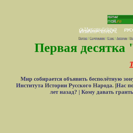
Портал
|
Содержание
|
О нас
|
Авторам
|
Но
Первая десятка 
Т
Мир собирается объявить бесполётную зон
Института Истории Русского Народа.
|
Нас п
лет назад? |
Кому давать грант