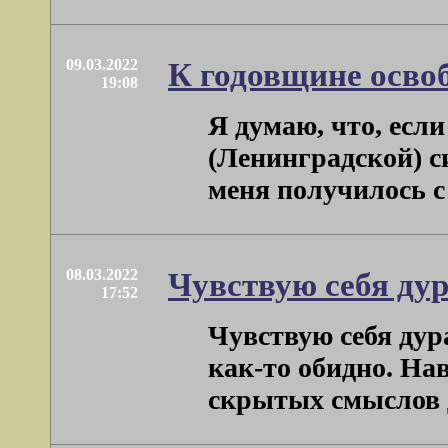
09.03.2022
К годовщине осво
19:08
Я думаю, что, если
(Ленинградской) с
меня получилось с .
08.03.2022
Чувствую себя ду
17:52
Чувствую себя ду
как-то обидно. На
скрытых смыслов др