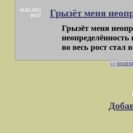
16.02.2022
Грызёт меня неопр
18:57
Грызёт меня неопр
неопределённость н
во весь рост стал во
<<
31
|
32
|
33
Доба