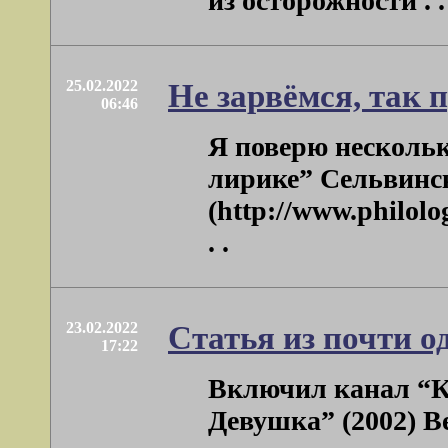
из осторожности . . 
25.02.2022
Не зарвёмся, так 
06:46
Я поверю нескольк
лирике” Сельвинск
(http://www.philolo
. .
23.02.2022
Статья из почти о
17:22
Включил канал “Ку
Девушка” (2002) В