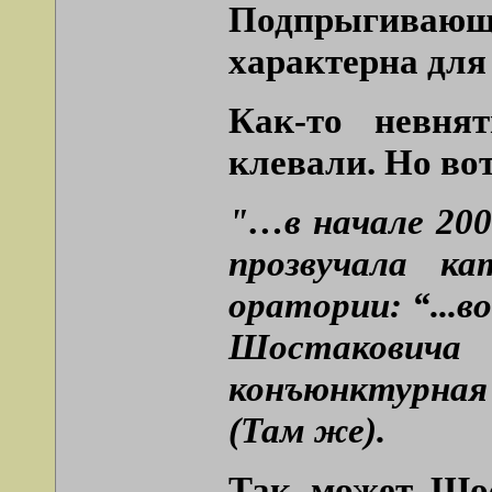
Подпрыгивающа
характерна для
Как-то невня
клевали. Но во
"…в начале 2000
прозвучала ка
оратории: “...в
Шостаковича 
конъюнктурная
(Там же).
Так, может, Шо