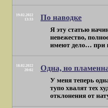
19.02.2022
По наводке
13:33
Я эту статью начи
невежество, полно
имеют дело… при вс
18.02.2022
Одна, но пламенна
20:02
У меня теперь одна
тупо хвалят тех х
отклонения от нату