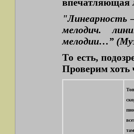
впечатляющая 
"Линеарность –
мелодич. лин
мелодии…” (Муз
То есть, подоз
Проверим хоть 
Топ
ско
пио
все
там