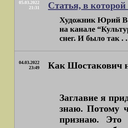
05.03.2022
Статья, в которой
21:31
Художник Юрий Ва
на канале “Культу
снег. И было так . .
04.03.2022
Как Шостакович н
23:49
Заглавие я прид
знаю. Потому ч
признаю. Это 