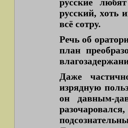
русские любят
русский, хоть 
всё сотру.
Речь об оратор
план преобраз
влагозадержани
Даже частичн
изрядную польз
он давным-да
разочарова
подсознательн