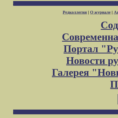
Редколлегия
|
О журнале
|
А
Сод
Современна
Портал "Ру
Новости р
Галерея "Но
П