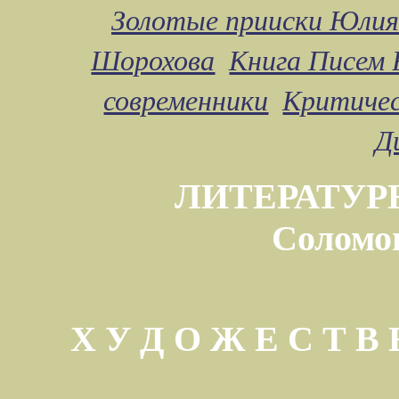
Золотые прииски Юлия
Шорохова
Книга Писем 
современники
Критичес
Д
ЛИТЕРАТУР
Соломо
Х У Д О Ж Е С Т 