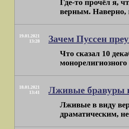
Где-то прочёл я, 
верным. Наверно, и
19.01.2021
Зачем Пуссен пре
13:28
Что сказал 10 дек
монорелигиозного г
18.01.2021
Лживые бравуры и
13:41
Лживые в виду вер
драматическим, не