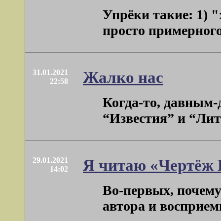
Упрёки такие: 1) 
просто примерного 
31.01.2021
Жалко нас
22:58
Когда-то, давным-д
“Известия” и “Лите
29.01.2021
Я читаю «Чертёж
14:02
Во-первых, почему
автора и восприемни