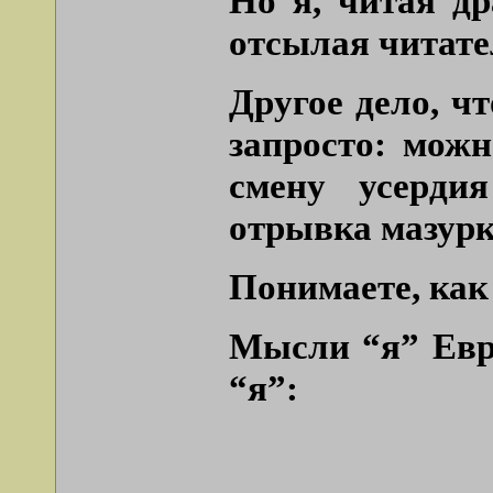
Но я, читая др
отсылая читател
Другое дело, ч
запросто: мож
смену усерди
отрывка мазурки
Понимаете, как 
Мысли “я” Евре
“я”: