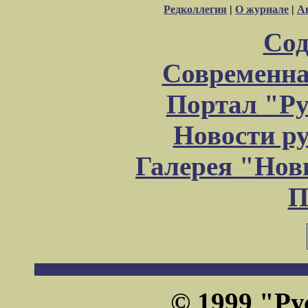
Редколлегия
|
О журнале
|
А
Сод
Современна
Портал "Ру
Новости р
Галерея "Но
П
© 1999 "Ру