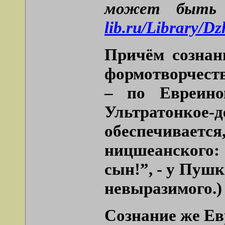
может быть 
lib.ru/Library/D
Причём сознан
формотворчества
– по Евреино
Ультратонкое-д
обеспечиваетс
ницшеанского: 
сын!”, - у Пуш
невыразимого.)
Сознание же Ев