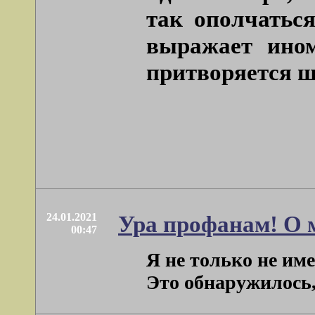
так ополчатьс
выражает ином
притворяется ш
24.01.2021
Ура профанам! О 
00:47
Я не только не им
Это обнаружилось, 