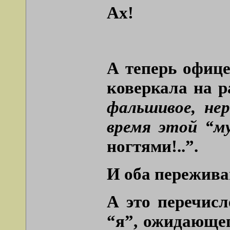
Ах!
А теперь офицер
коверкала на 
фальшивое, не
время этой “му
ногтями!..”.
И оба пережива
А это перечис
“я”, ожидающег