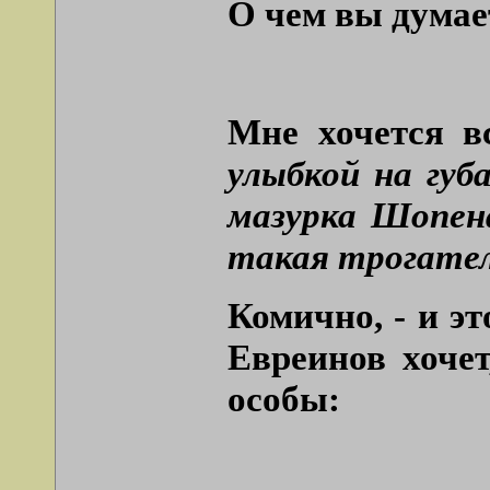
О чем вы думае
Мне хочется в
улыбкой на губ
мазурка Шопена 
такая трогател
Комично, - и э
Евреинов хочет
особы: