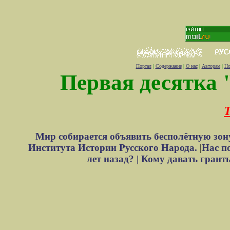
Портал
|
Содержание
|
О нас
|
Авторам
|
Но
Первая десятка 
Т
Мир собирается объявить бесполётную зон
Института Истории Русского Народа.
|
Нас п
лет назад? |
Кому давать грант