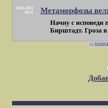
16.01.2021
Метаморфозы вел
18:42
Начну с исповеди 
Бирштадт. Гроза в 
<<
51
|
52
|
53
Доба