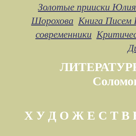
Золотые прииски Юлия
Шорохова
Книга Писем 
современники
Критичес
Д
ЛИТЕРАТУР
Соломо
Х У Д О Ж Е С Т 