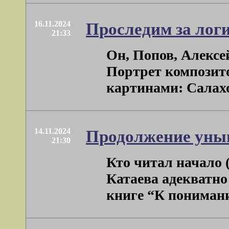
16.11.2024
Проследим за лог
21:33
Он, Попов, Алексе
Портрет композито
картинами: Салахов
14.11.2024
Продолжение уны
21:30
Кто читал начало (
Катаева адекватно
книге “К пониманию