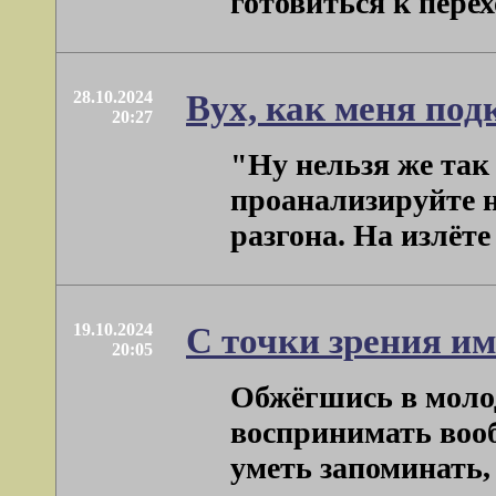
готовиться к переход
28.10.2024
Вух, как меня под
20:27
"Ну нельзя же так
проанализируйте н
разгона. На излёте 
19.10.2024
С точки зрения и
20:05
Обжёгшись в молод
воспринимать вооб
уметь запоминать, .