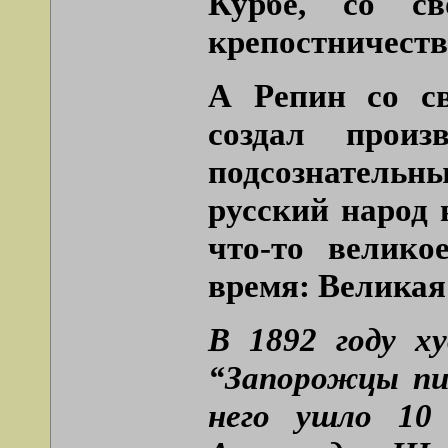
Курбе, со с
крепостничества
А Репин со св
создал произ
подсознательн
русский народ 
что-то велико
время: Великая
В 1892 году х
“Запорожцы пи
него ушло 10