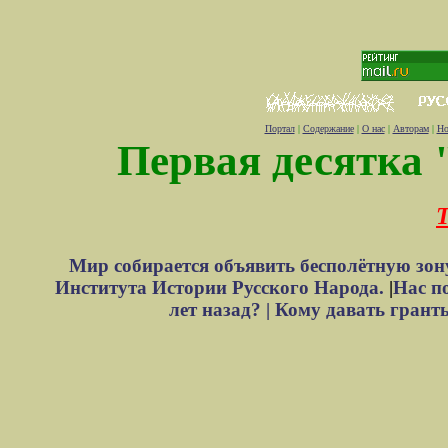
Портал
|
Содержание
|
О нас
|
Авторам
|
Но
Первая десятка 
Т
Мир собирается объявить бесполётную зон
Института Истории Русского Народа.
|
Нас п
лет назад? |
Кому давать грант