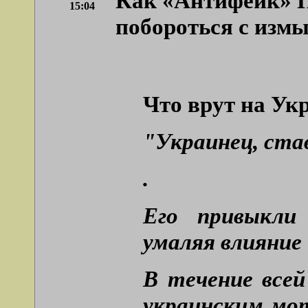
Как «Антифейк» П
15:04
побороться с изм
Что врут на Ук
"Украинец, ста
.
Его привыкли
умаляя влияние
В течение все
украинским мо