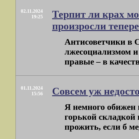
02.11.2024
Терпит ли крах мо
19:25
произросли тепер
Антисоветчики в 
лжесоциализмом и 
правые – в качестве 
01.11.2024
Совсем уж недосто
15:56
Я немного обижен 
горькой складкой г
прожить, если б мед