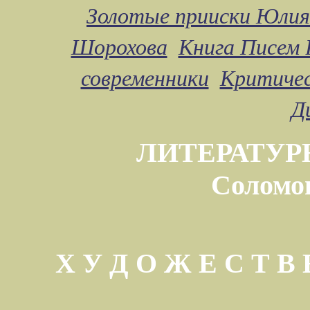
Золотые прииски Юлия
Шорохова
Книга Писем 
современники
Критичес
Д
ЛИТЕРАТУР
Соломо
Х У Д О Ж Е С Т 