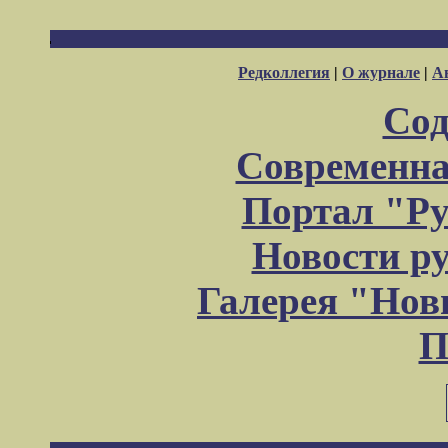
Редколлегия
|
О журнале
|
А
Сод
Современна
Портал "Ру
Новости р
Галерея "Но
П