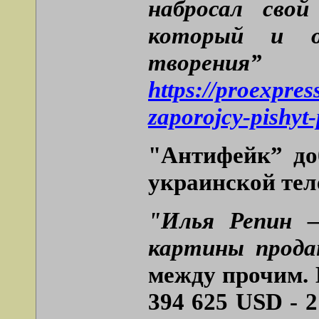
набросал свой
который и оп
творе
https://proexpres
zaporojcy-pishyt
"Антифейк” доб
украинской тел
"Илья Репин –
картины прода
между прочим.
394 625 USD - 2