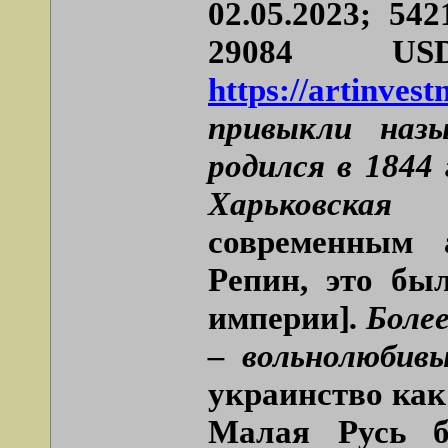
02.05.2023; 54
29084 U
https://artinves
привыкли наз
родился в 1844
Харьковска
современным 
Репин, это бы
империи]
. Боле
– вольнолюбив
украинство как
Малая Русь б