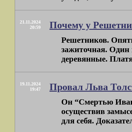
21.11.2024
Почему у Решетни
20:59
Решетников. Опять
зажиточная. Один 
деревянные. Платян
19.11.2024
Провал Льва Толс
19:47
Он “Смертью Иван
осуществив замысе
для себя. Доказатель