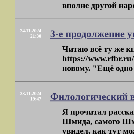
вполне другой народ,
24.11.2024
3-е продолжение 
21:30
Читаю всё ту же к
https://www.rfbr.ru
новому. "Ещё одно 
23.11.2024
Филологический в
19:47
Я прочитал расска
Шмида, самого Шмид
увидел, как тут мож