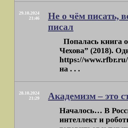
29.10.2024
Не о чём писать, в
21:46
писал
Попалась книга о 
Чехова” (2018). Од
https://www.rfbr.r
на . . .
28.10.2024
Академизм – это с
21:29
Началось… В Росси
интеллект и робот