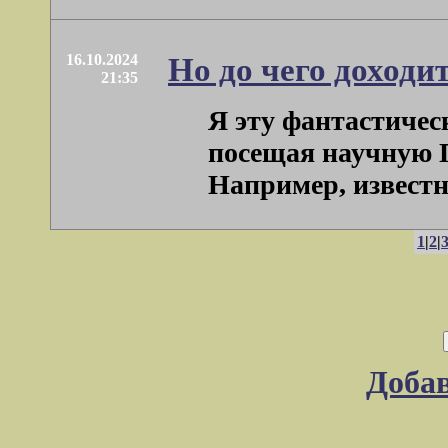
16.10.2024
Но до чего доходи
21:35
Я эту фантастичес
посещая научную 
Например, известно,
1
|
2
|
Доба