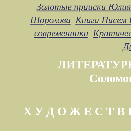
Золотые прииски Юлия
Шорохова
Книга Писем 
современники
Критичес
Д
ЛИТЕРАТУР
Соломо
Х У Д О Ж Е С Т 