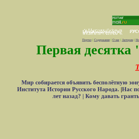
Портал
|
Содержание
|
О нас
|
Авторам
|
Но
Первая десятка 
Т
Мир собирается объявить бесполётную зон
Института Истории Русского Народа.
|
Нас п
лет назад? |
Кому давать грант