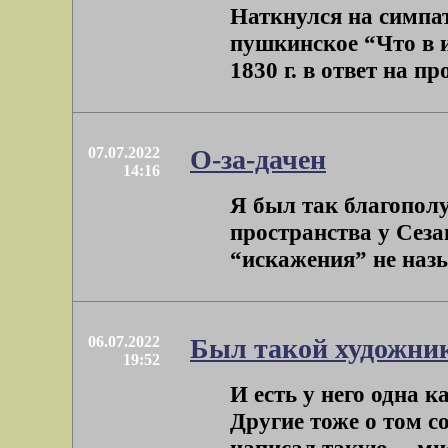
Наткнулся на симпат
пушкинское “Что в 
1830 г. в ответ на пр
07.07.2022
О-за-дачен
14:16
Я был так благопол
пространства у Сеза
“искажения” не назыв
06.07.2022
Был такой художни
19:52
И есть у него одна 
Другие тоже о том с