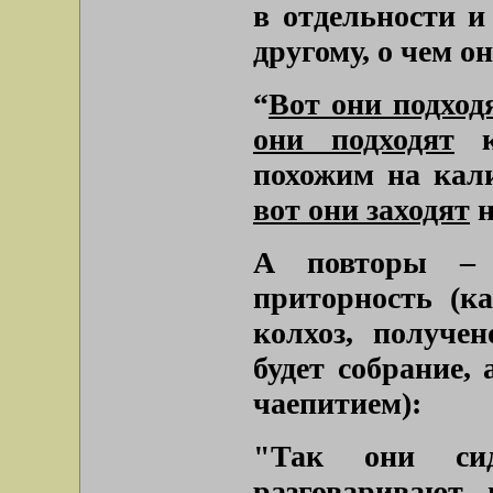
в отдельности и
другому, о чем о
“
Вот они подход
они подходят
к 
похожим на кали
вот они заходят
н
А повторы – 
приторность (к
колхоз, получен
будет собрание,
чаепитием):
"Так они сид
разговаривают