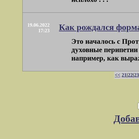
19.06.2022
Как рождался форм
17:23
Это началось с Прот
духовные перипетии 
например, как выража
<<
21
|
22
|
23
Доба