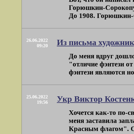
Горюшкин-Сорокопудо
До 1908. Горюшкин-С
26.06.2022
Из письма художни
09:20
До меня вдруг дошло
"отличие фэнтези от 
фэнтези являются но
25.06.2022
Укр Виктор Костен
19:56
Хочется как-то по-с
меня заставила запл
Красным флагом". Он