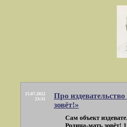
15.07.2022
Про издевательство
23:31
зовёт!»
Сам объект издевател
Родина-мать зовёт! 1