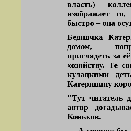
власть) колл
изображает то,
быстро – она ос
Беднячка Катер
домом, попро
приглядеть за её
хозяйству. Те с
кулацкими дет
Катеринину коро
"Тут читатель д
автор догадыв
Коньков.
— А хорошо бы,