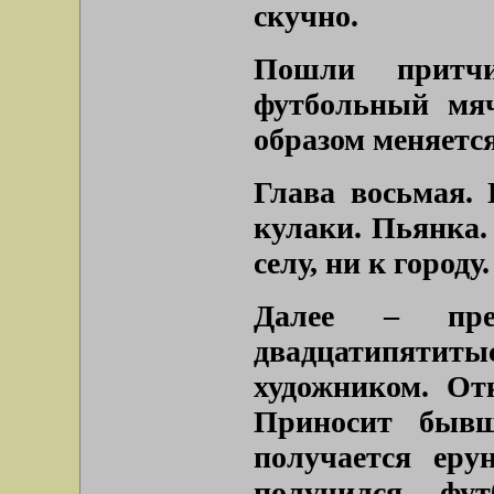
скучно.
Пошли притч
футбольный мяч
образом меняется
Глава восьмая.
кулаки. Пьянка.
селу, ни к городу.
Далее – пред
двадцатипяти
художником. От
Приносит бывш
получается еру
получился фу