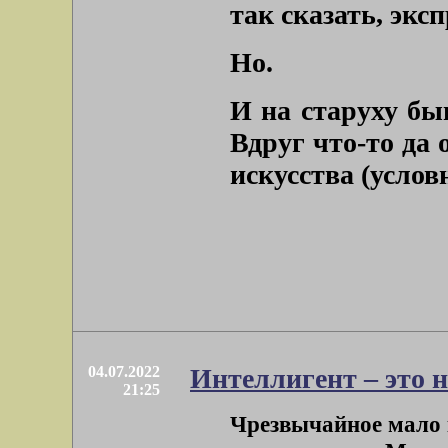
так сказать, экс
Но.
И на старуху бы
Вдруг что-то да
искусства (услов
04.07.2022
Интеллигент – это 
21:25
Чрезвычайное мало к