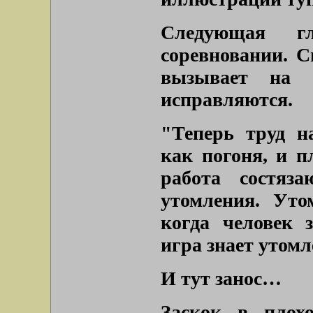
Следующая г
соревновании. С
вызывает на с
исправляются.
"Теперь труд н
как погоня, и п
работа состяз
утомления. Уто
когда человек 
игра знает утом
И тут занос…
Заскок в плох