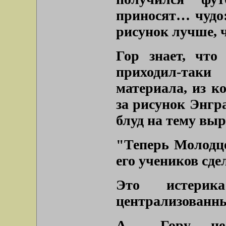
приносят… чудо
рисунок лучше, ч
Гор знает, что
приходил-так
материала, из к
за рисунок Энгр
блуд на тему вы
"Теперь Молодце
его учеников сде
Это истери
централизованн
А… Гору не н