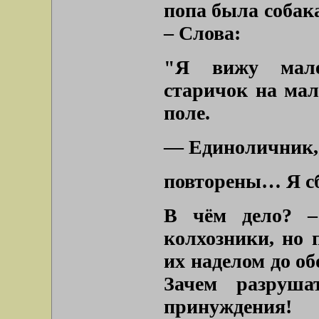
попа была собака
– Слова:
"Я вижу мале
старичок на ма
поле.
— Единоличник,
повторены… Я сб
В чём дело? –
колхозники, но 
их наделом до о
Зачем разруш
принуждения!