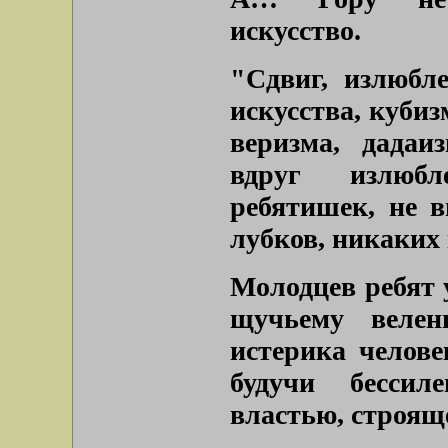
искусство.
"Сдвиг, излюбл
искусства, кубиз
веризма, дадаи
вдруг излюбл
ребятишек, не 
лубков, никаких 
Молодцев ребят у
щучьему веле
истерика челове
будучи бессил
властью, строящ