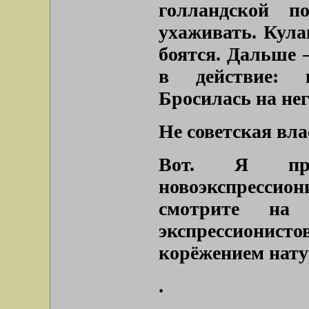
голландской п
ухаживать. Кула
боятся. Дальше 
в действие: к
Бросилась на нег
Не советская вл
Вот. Я про
новоэкспресси
смотрите на
экспрессиони
корёжением нату
.