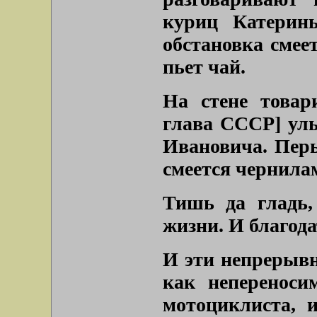
куриц Катерины
обстановка смее
пьет чай.
На стене това
глава СССР]
улы
Ивановича. Перь
смеется чернила
Тишь да гладь,
жизни. И благода
И эти непрерывн
как непереноси
мотоциклиста, 