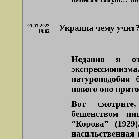
написал такую… мист
05.07.2022
Украина чему учит?
19:02
Недавно я о
экспрессиониз
натуроподобия 
нового оно прито
Вот смотрите
бешенством пи
“Корова” (1929
насильственная 