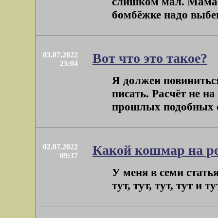
слишком мал. Мама г
бомбёжке надо выбега
03.07.2022
Вот что это такое?
23:04
Я должен повиниться
писать. Расчёт не на
прошлых подобных сл
02.07.2022
Какой кошмар на р
09:37
У меня в семи статья
тут, тут, тут, тут и т