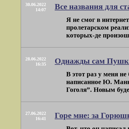
30.06.2022
Все названия для ст
14:07
Я не смог в интерне
пролетарском реализ
которых-де произошё
28.06.2022
Однажды сам Пушк
16:35
В этот раз у меня н
написанное Ю. Манно
Гоголя”. Новым будет
27.06.2022
Горе мне: за Горюш
16:41
Вот, что он написал