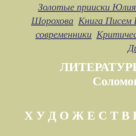
Золотые прииски Юлия
Шорохова
Книга Писем 
современники
Критичес
Д
ЛИТЕРАТУР
Соломо
Х У Д О Ж Е С Т 