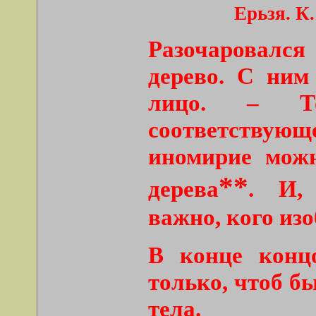
Ерьзя. К
Разочаровалс
дерево. С ним
лицо. – Т
соответству
иномирие мож
**
дерева
. И,
важно, кого из
В конце конц
только, чтоб б
тела.