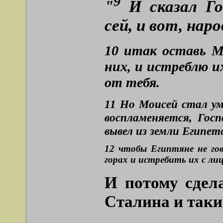
9
"
И сказал Го
сей, и вот, нар
10 итак оставь М
них, и истреблю и
от тебя.
11 Но Моисей стал умо
воспламеняется, Госп
вывел из земли Египет
12 чтобы Египтяне не гов
горах и истребить их с лиц
И потому сдел
Сталина и так