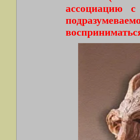
ассоциацию с
подразумевае
восприниматься