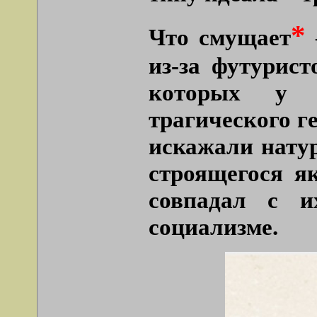
*
Что смущает
из-за футурис
которых у 
трагического г
искажали натур
строящегося я
совпадал с и
социализме.