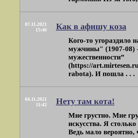
07.11.2021
Как в афишу коза
15:46
Кого-то угораздило 
мужчины" (1907-08) 
мужественности”
(https://art.mirtesen
rabota). И пошла . . .
04.11.2021
Нету там кота!
11:42
Мне грустно. Мне гру
искусства. Я столько
Ведь мало вероятно, ч