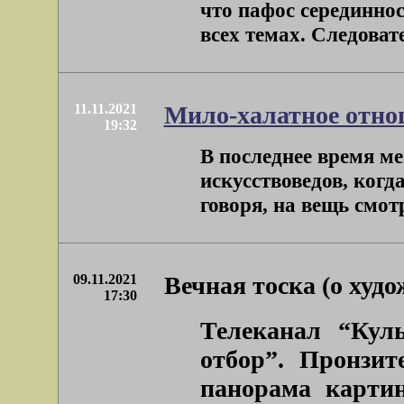
что пафос серединно
всех темах. Следовате
11.11.2021
Мило-халатное отнош
19:32
В последнее время ме
искусствоведов, когд
говоря, на вещь смотр
09.11.2021
Вечная тоска (о худ
17:30
Телеканал “Куль
отбор”. Пронзи
панорама картин