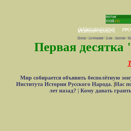
Портал
|
Содержание
|
О нас
|
Авторам
|
Но
Первая десятка 
Т
Мир собирается объявить бесполётную зон
Института Истории Русского Народа.
|
Нас п
лет назад? |
Кому давать грант