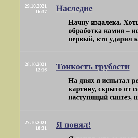
29.10.2021
Наследие
16:37
Начну издалека. Хот
обработка камня – н
первый, кто ударил ка
28.10.2021
Тонкость грубости
12:16
На днях я испытал р
картину, скрыто от с
наступящий синтез, не
27.10.2021
Я понял!
18:31