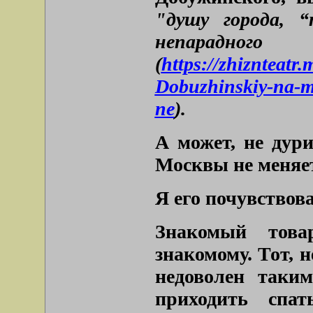
"душу города, 
непарадн
(
https://zhiznteatr
Dobuzhinskiy-na-m
ne
).
А может, не дури
Москвы не меняе
Я его почувствов
Знакомый това
знакомому. Тот, н
недоволен таки
приходить спа