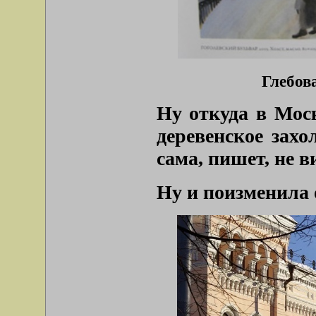
Глебова
Ну откуда в Моск
деревенское захо
сама, пишет, не в
Ну и поизменила о