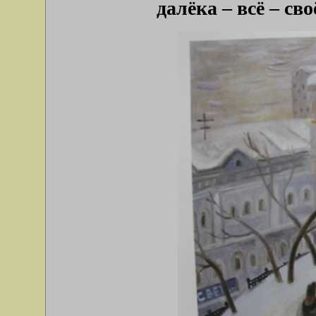
далёка – всё – с