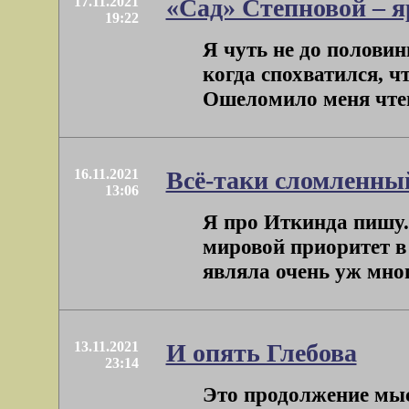
17.11.2021
«Сад» Степновой – я
19:22
Я чуть не до половин
когда спохватился, ч
Ошеломило меня чтени
16.11.2021
Всё-таки сломленны
13:06
Я про Иткинда пишу.
мировой приоритет в
являла очень уж мног
13.11.2021
И опять Глебова
23:14
Это продолжение мыс