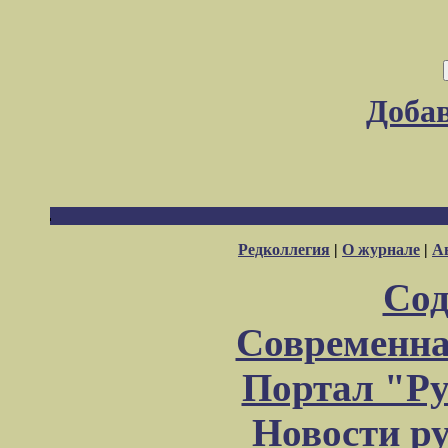
Доба
Редколлегия
|
О журнале
|
А
Сод
Современна
Портал "Ру
Новости р