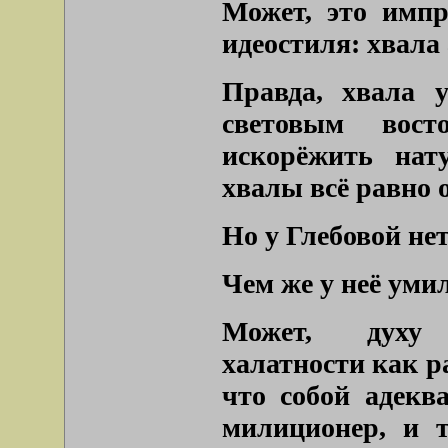
Может, это импр
идеостиля: хвала
Правда, хвала у
световым вос
искорёжить нат
хвалы всё равно о
Но у Глебовой нет
Чем же у неё уми
Может, духу с
халатности как ра
что собой адекв
милиционер, и т