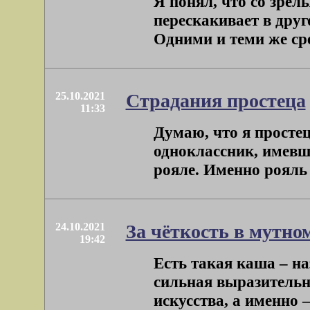
Я понял, что со зрел
перескакивает в друго
Одними и теми же сре
25.10.2021
Страдания простеца
11:33
Думаю, что я простец
одноклассник, имевш
рояле. Именно рояль б
24.10.2021
За чёткость в мутно
19:42
Есть такая каша – на
сильная выразительн
искусства, а именно –