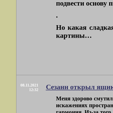
подвести основу 
.
Но какая сладкая
картины…
08.11.2021
Сезанн открыл ящи
12:32
Меня здорово смутил 
искажениях простран
гармония. Из-за того, 