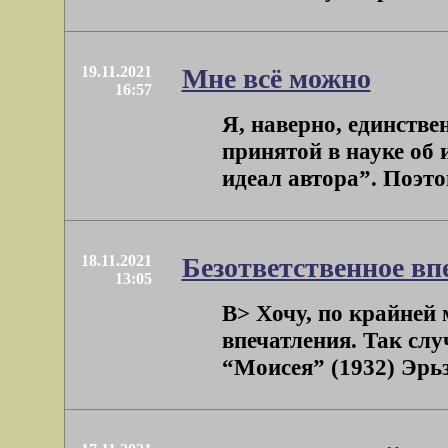
19.11.2021
Мне всё можно
16:57
Я, наверно, единстве
принятой в науке об 
идеал автора”. Поэтому
18.11.2021
Безответственное вп
13:05
B> Хочу, по крайней м
впечатления. Так слу
“Моисея” (1932) Эрьзи