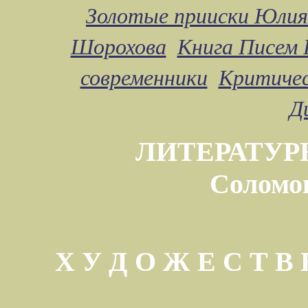
Золотые прииски Юлия
Шорохова
Книга Писем 
современники
Критичес
Д
ЛИТЕРАТУР
Соломо
Х У Д О Ж Е С Т 