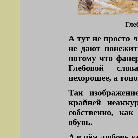
Гле
А тут не просто л
не дают понежит
потому что фанер
Глебовой слов
нехорошее, а тоно
Так изображени
крайней неаккур
собственно, как
обувь.
А в чём любовь к