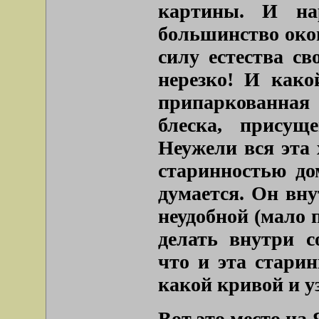
картины. И нар
большинство окон
силу естества св
нерезко! И како
припаркованная 
блеска, присущ
Неужели вся эта 
старинностью до
думается. Он вну
неудобной (мало 
делать внутри с
что и эта старин
какой кривой и у
Вот это место на 