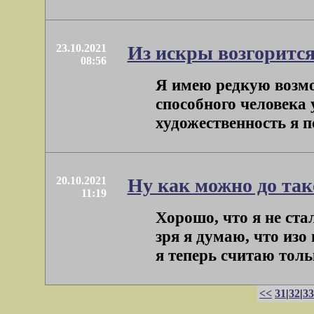
23.10.2021
Из искры возгоритс
08:56
Я имею редкую возмо
способного человека
художественность я п
20.10.2021
Ну как можно до так
11:19
Хорошо, что я не ст
зря я думаю, что изо 
я теперь считаю тольк
<<
31
|
32
|
33