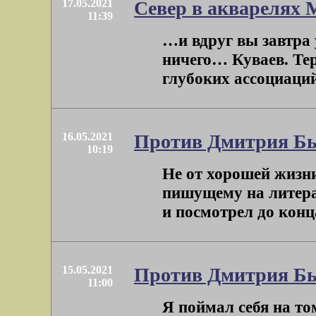
17.05.2021
Север в акварелях
11:39
…и вдруг вы завтра у
ничего… Куваев. Тер
глубоких ассоциаций, 
16.05.2021
Против Дмитрия Бы
10:19
Не от хорошей жизн
пишущему на литера
и посмотрел до конца
15.05.2021
Против Дмитрия Бы
11:00
Я поймал себя на то