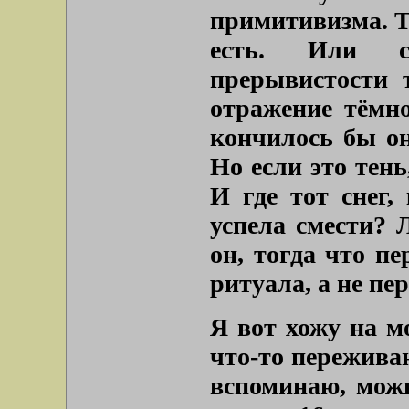
примитивизма. Та
есть. Или с
прерывистости 
отражение тёмн
кончилось бы о
Но если это тень
И где тот снег
успела смести?
он, тогда что п
ритуала, а не пе
Я вот хожу на м
что-то переживаю
вспоминаю, можн