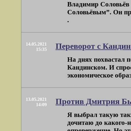
Владимир Соловьёв 
Соловьёвым”. Он пре
.
14.05.2021
Переворот с Канди
15:35
На днях похвастал п
Кандинском. И спрос
экономическое образо
13.05.2021
Против Дмитрия Бы
14:09
Я выбрал такую так
дочитаю до какого-н
опровержение. Но это