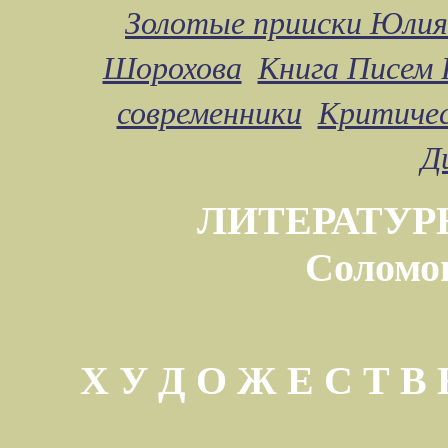
Золотые прииски Юлия
Шорохова
Книга Писем 
современники
Критичес
Д
ЛИТЕРАТУР
Соломо
Х У Д О Ж Е С Т 