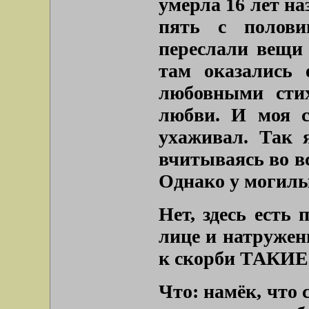
умерла 16 лет на
пять с полови
переслали вещи
там оказались 
любовными стих
любви. И моя с
ухаживал. Так я
вчитываясь во вс
Однако у могилы
Нет, здесь есть
лице и натружен
к скорби ТАКИЕ
Что: намёк, что 