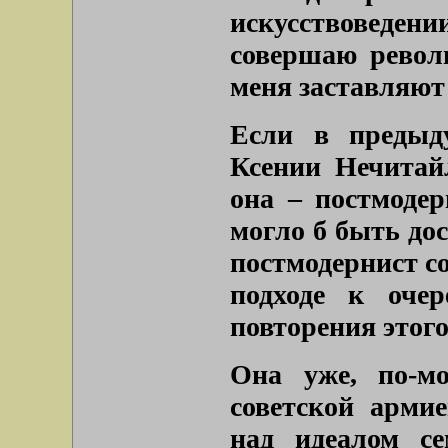
искусствоведе
совершаю револ
меня заставляют 
Если в предыд
Ксении Нечитай
она – постмодерн
могло б быть до
постмодернист с
подходе к оче
повторения этого
Она уже, по-м
советской арми
над идеалом се