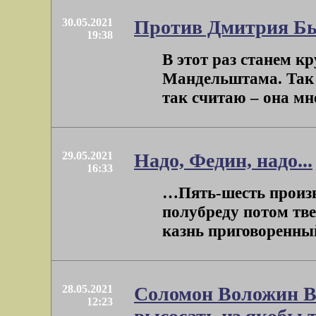
30.05.2021
Против Дмитрия Бы
19:38
В этот раз станем к
Мандельштама. Так с
так считаю – она мне 
29.05.2021
Надо, Федин, надо...
16:33
…Пять-шесть произн
полубреду потом тв
казнь приговоренный
28.05.2021
Соломон Воложин Ва
12:23