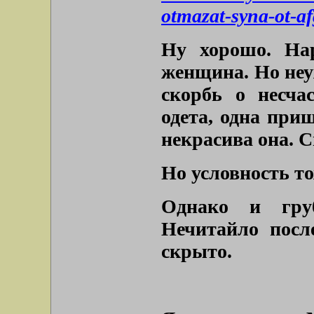
otmazat-syna-ot-af
Ну хорошо. Нар
женщина. Но неу
скорбь о несча
одета, одна при
некрасива она. 
Но условность то
Однако и гру
Нечитайло посл
скрыто.