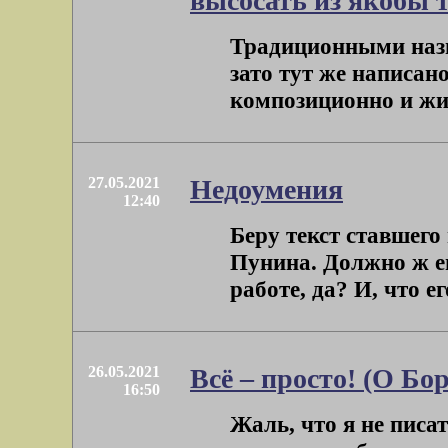
высосать из якобы 
Традиционными назв
зато тут же написа
композиционно и жив
27.05.2021
Недоумения
12:40
Беру текст ставшего
Пунина. Должно ж ег
работе, да? И, что е
26.05.2021
Всё – просто! (О Бор
16:50
Жаль, что я не писат