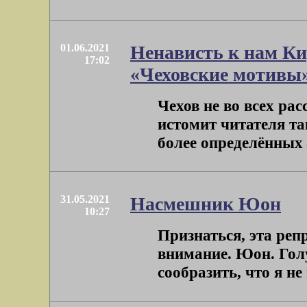
01.06.2021
Ненависть к нам К
17:02
«Чеховские мотивы
Чехов не во всех ра
истомит читателя так
более определённых –
31.05.2021
Насмешник Юон
10:27
Признаться, эта реп
внимание. Юон. Голу
сообразить, что я не 