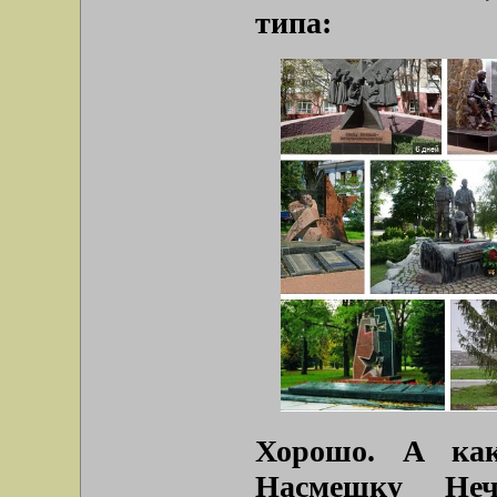
типа:
Хорошо. А ка
Насмешку Неч