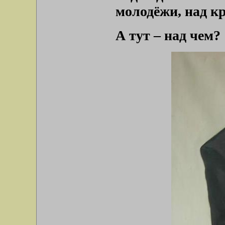
молодёжи, над к
А тут – над чем?