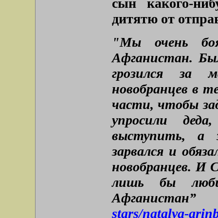
сын какого-ниб
дитятю от отпра
"Мы очень бо
Афганистан. Был
грозился за м
новобранцев в те
части, чтобы за
упросили деда
выступить, а 
зарвался и обяз
новобранцев. И С
лишь бы люби
Афганистан
stars/natalya-ari