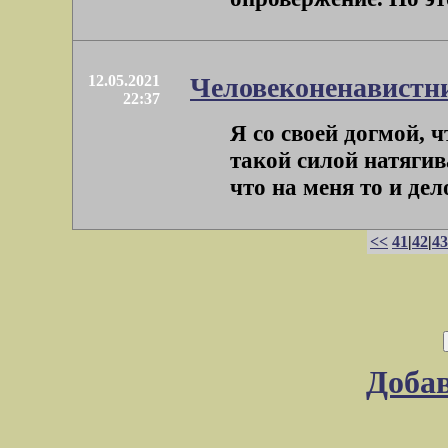
12.05.2021
Человеконенавистн
22:37
Я со своей догмой, 
такой силой натягив
что на меня то и дел
<<
41
|
42
|
43
Доба