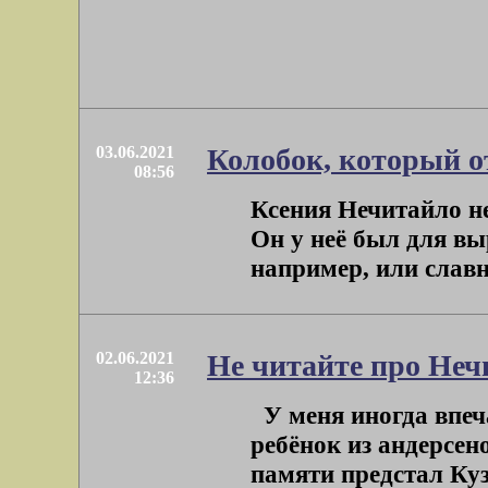
03.06.2021
Колобок, который о
08:56
Ксения Нечитайло н
Он у неё был для в
например, или славно
02.06.2021
Не читайте про Неч
12:36
У меня иногда впечат
ребёнок из андерсен
памяти предстал Кузн