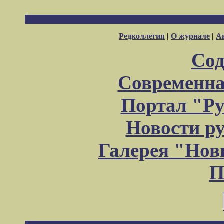
Редколлегия
|
О журнале
|
А
Сод
Современна
Портал "Ру
Новости р
Галерея "Но
П