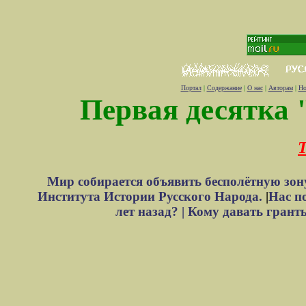
Портал
|
Содержание
|
О нас
|
Авторам
|
Но
Первая десятка 
Т
Мир собирается объявить бесполётную зон
Института Истории Русского Народа.
|
Нас п
лет назад? |
Кому давать грант