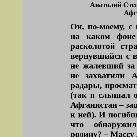
Анатолий Сте
Афг
Он, по-моему, с
на каком фоне
расколотой ст
вернувшийся с в
не жалевший за
не захватили 
радары, просма
(так я слышал 
Афганистан – за
к ней). И погиб
что обнаружи
родину? – Массу 