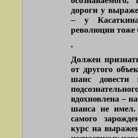
осознаваемого,
дороги у выраже
– у Касаткин
революции тоже б
.
Должен признать
от другого объе
шанс довести 
подсознательно
вдохновлена – на
шанса не имел.
самого зарожде
курс на выражен