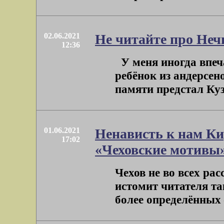
02.06.2021
Не читайте про Неч
12:36
У меня иногда впечат
ребёнок из андерсен
памяти предстал Кузн
01.06.2021
Ненависть к нам К
17:02
«Чеховские мотивы
Чехов не во всех ра
истомит читателя так
более определённых –