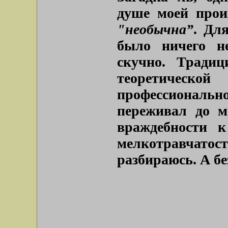
душе моей прои
"необычна”
. Дл
было ничего н
скучно. Традиц
теоретичес
профессиональн
переживал до м
враждебности к
мелкотравчато
разбираюсь. А бе