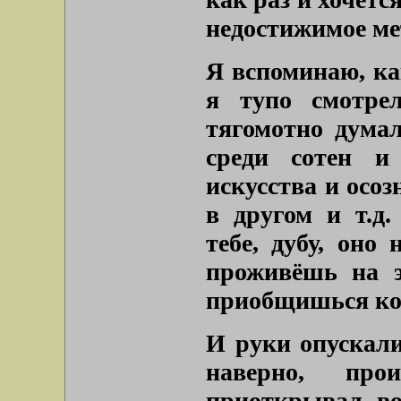
недостижимое ме
Я вспоминаю, как
я тупо смотре
тягомотно думал
среди сотен и
искусства и осоз
в другом и т.д.
тебе, дубу, оно
проживёшь на э
приобщишься ко 
И руки опускали
наверно, про
приоткрывал во