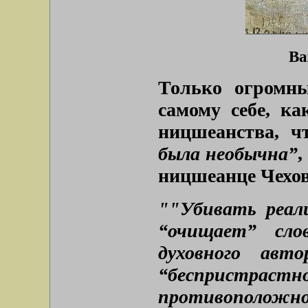
Ва
Только огромн
самому себе, ка
ницшеанства, ч
была необычна”
,
ницшеанце Чехов
""Убивать реал
“очищает” сло
духовного авт
“беспристраст
противополож