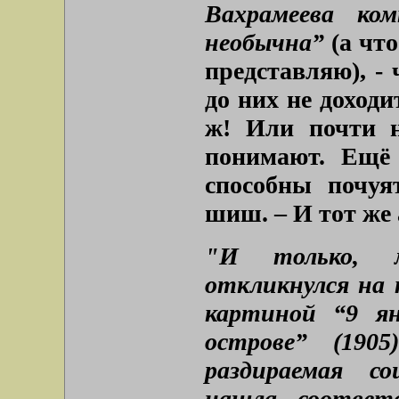
Вахрамеева ко
необычна”
(а чт
представляю), - 
до них не доходи
ж! Или почти н
понимают. Ещё 
способны почуя
шиш. – И тот же
"И только, 
откликнулся на 
картиной “9 ян
острове” (190
раздираемая с
нашла соответс