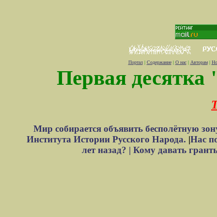
Портал
|
Содержание
|
О нас
|
Авторам
|
Но
Первая десятка 
Т
Мир собирается объявить бесполётную зон
Института Истории Русского Народа.
|
Нас п
лет назад? |
Кому давать грант