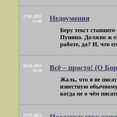
27.05.2021
Недоумения
12:40
Беру текст ставшего
Пунина. Должно ж ег
работе, да? И, что е
26.05.2021
Всё – просто! (О Бор
16:50
Жаль, что я не писат
известную обычному
когда не о чём писать
23.05.2021
Предательство жив