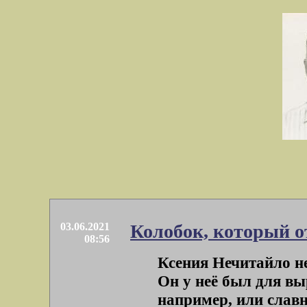
03.06.2021
Колобок, который о
08:56
Ксения Нечитайло н
Он у неё был для в
например, или славно