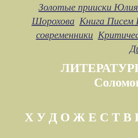
Золотые прииски Юлия
Шорохова
Книга Писем 
современники
Критичес
Д
ЛИТЕРАТУР
Соломо
Х У Д О Ж Е С Т 