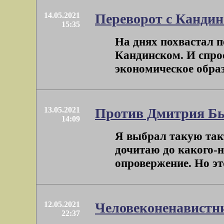
14.05.2021
Переворот с Канди
15:35
На днях похвастал п
Кандинском. И спрос
экономическое образо
13.05.2021
Против Дмитрия Бы
14:09
Я выбрал такую так
дочитаю до какого-н
опровержение. Но это
12.05.2021
Человеконенавистн
22:37