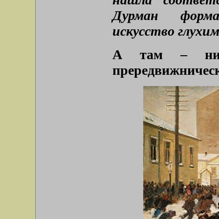
Дурман форма
искусство глухим
А там – ник
прередвижническ