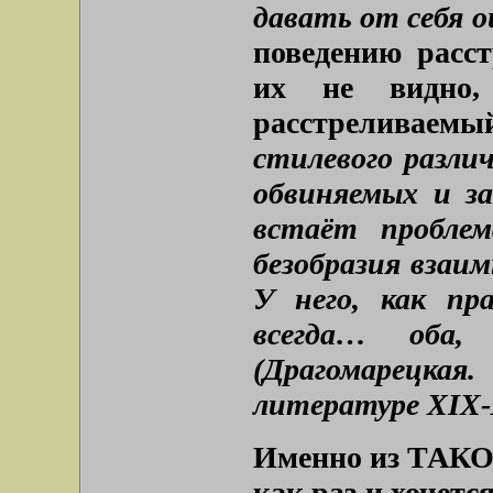
давать от себя о
поведению расс
их не видно,
расстреливаемый
стилевого различ
обвиняемых и з
встаёт проблем
безобразия взаи
У него, как пр
всегда… оба
(Драгомарецк
литературе XIX-XX
Именно из ТАКОГ
как раз и хочет