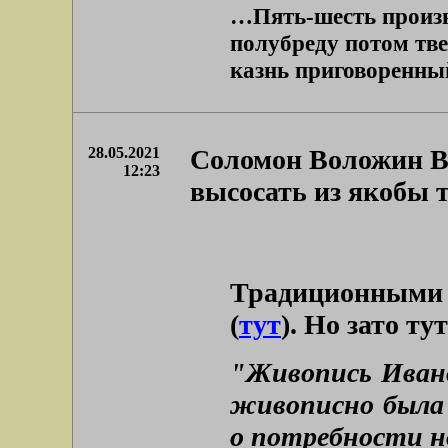
…Пять-шесть произн
полубреду потом тв
казнь приговоренный
28.05.2021
Соломон Воложин Ва
12:23
высосать из якобы 
Традиционными 
(
тут
). Но зато ту
"Живопись Ивано
живописно была 
о потребности н