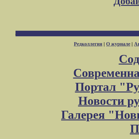
Доба
Редколлегия
|
О журнале
|
А
Сод
Современна
Портал "Ру
Новости р
Галерея "Но
П