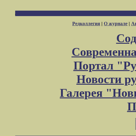
Редколлегия
|
О журнале
|
А
Сод
Современна
Портал "Ру
Новости р
Галерея "Но
П