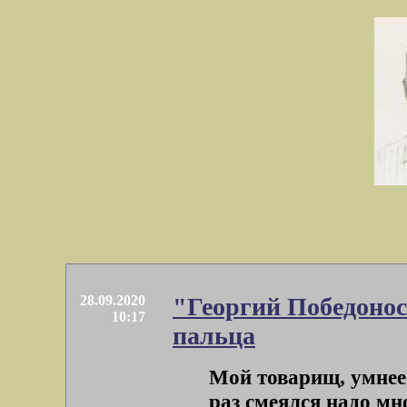
28.09.2020
"Георгий Победонос
10:17
пальца
Мой товарищ, умнее 
раз смеялся надо мн