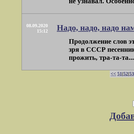
не узнавал. Особенно,
08.09.2020
Надо, надо, надо на
15:12
Продолжение слов эт
зря в СССР песенник
прожить, тра-та-та...
<<
51
|
52
|
53
Доба