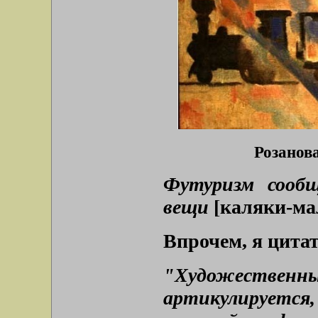
Розанова
Футуризм сооб
вещи
[каляки-ма
Впрочем, я цита
"Художествен
артикулируется