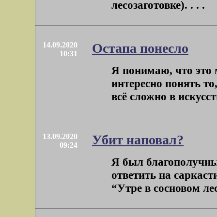
лесозаготовке). . . .
14.09.2020
Остапа понесло
10:31
Я понимаю, что это 
интересно понять то
всё сложно в искусст
13.09.2020
Убит наповал?
09:24
Я был благополучный
ответить на саркаст
“Утре в сосновом ле