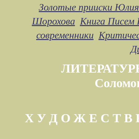
Золотые прииски Юлия
Шорохова
Книга Писем 
современники
Критичес
Д
ЛИТЕРАТУР
Соломо
Х У Д О Ж Е С Т 