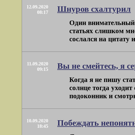
12.09.2020
Шнуров схалтурил
08:17
Один внимательный 
статьях слишком мно
сослался на цитату 
11.09.2020
Вы не смейтесь, я с
09:15
Когда я не пишу стат
солнце тогда уходит 
подоконник и смотрю 
10.09.2020
Побеждать непонятн
18:45