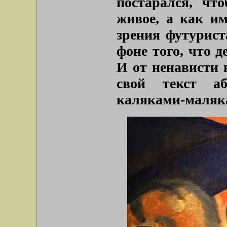
постарался, чт
живое, а как и
зрения футурист
фоне того, что д
И от ненависти 
свой текст а
каляками-маляк