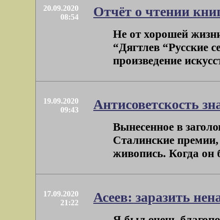
20.09.2020
Отчёт о чтении книг
08:54
Не от хорошей жизн
“Дягтлев “Русские с
произведение искусст
19.09.2020
Антисоветскость зн
09:43
Вынесенное в заголо
Сталинские премии,
живопись. Когда он б
17.09.2020
Асеев: заразить не
21:22
Я был очень благопо