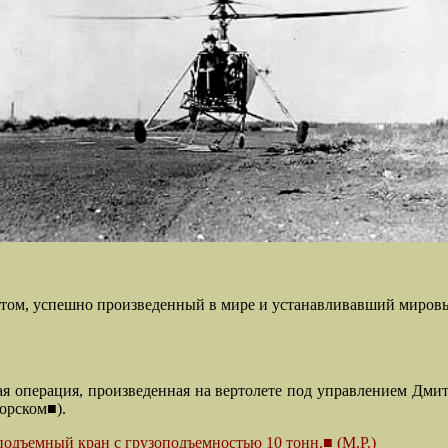
интом, успешно произведенный в мире и устанавливавший мир
ная операция, произведенная на вертолете под управлением Дми
орском■).
подъемный кран с грузоподъемностью 10 тонн.■ (М.Р.)