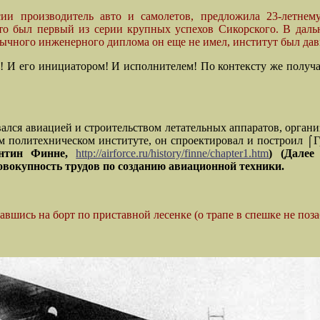
и производитель авто и самолетов, предложила 23-летнем
 был первый из серии крупных успехов Сикорского. В даль
ычного инженерного диплома он еще не имел, институт был давн
! И его инициатором! И исполнителем! По контексту же получ
лся авиацией и строительством летательных аппаратов, органи
ом политехническом институте, он спроектировал и построил 
антин Финне,
http://airforce.ru/history/finne/chapter1.htm
) (Дале
овокупность трудов по созданию авиационной техники
.
вшись на борт по приставной лесенке (о трапе в спешке не поза