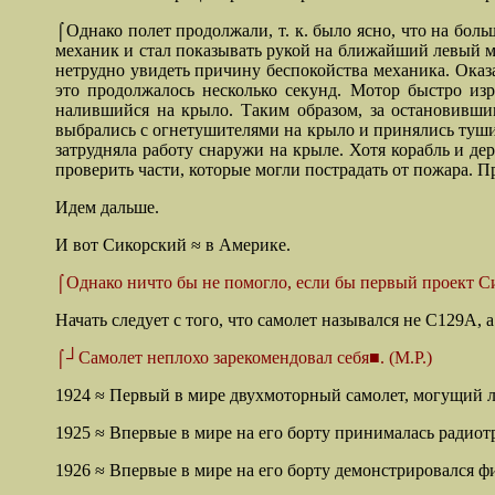
⌠Однако полет продолжали, т. к. было ясно, что на боль
механик и стал показывать рукой на ближайший левый мо
нетрудно увидеть причину беспокойства механика. Оказа
это продолжалось несколько секунд. Мотор быстро изр
налившийся на крыло. Таким образом, за остановивш
выбрались с огнетушителями на крыло и принялись тушит
затрудняла работу снаружи на крыле. Хотя корабль и де
проверить части, которые могли пострадать от пожара. 
Идем дальше.
И вот Сикорский ≈ в Америке.
⌠Однако ничто бы не помогло, если бы первый проект Си
Начать следует с того, что самолет назывался не С129А, 
⌠┘Самолет неплохо зарекомендовал себя■. (М.Р.)
1924 ≈
Первый в мире двухмоторный самолет, могущий ле
1925 ≈ Впервые в мире на его борту принималась радио
1926 ≈ Впервые в мире на его борту демонстрировался ф