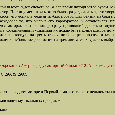
шой высоте будет спокойнее. Я все время находился за рулем. М
тор. По лицу механика можно было сразу догадаться, что твор
лось, что лопнула медная трубка, проводящая бензин из бака в 
асходовал то, что было в его карбюраторе, и остановился, 
имся мотором возник пожар, сразу принявший довольно внуши
ь. Соединенными усилиями их пожар был в конце концов потушен,
ржался в
воздухе на трех моторах, но было решено спуститься н
Пролетев небольшое расстояние на трех двигателях, удалось выб
корского в Америке, двухмоторный биплан С129А не имел успеха
а
C-29A (S-29A).
теть на одном моторе и Первый в мире самолет с цельнометалл
трансляция музыкальных программ.
ильм.