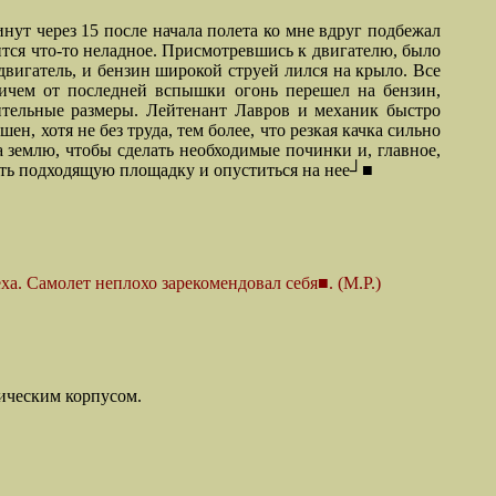
инут через 15 после начала полета ко мне вдруг подбежал
ится
что-то неладное. Присмотревшись к двигателю, было
двигатель, и бензин широкой струей лился на крыло. Все
причем от последней вспышки огонь перешел на бензин,
тельные размеры. Лейтенант Лавров и механик быстро
 хотя не без труда, тем более, что резкая качка сильно
а землю, чтобы сделать необходимые починки и, главное,
рать подходящую площадку и опуститься на нее┘■
. Самолет неплохо зарекомендовал себя■. (М.Р.)
ическим корпусом.