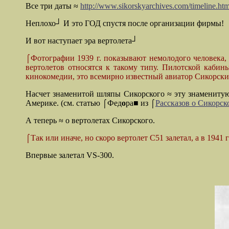
Все три даты ≈
http://www.sikorskyarchives.com/timeline.htm
Неплохо┘ И это ГОД спустя после организации фирмы!
И вот наступает эра вертолета┘
⌠Фотографии 1939 г. показывают немолодого человека, 
вертолетов относятся к такому типу. Пилотской кабин
кинокомедии, это всемирно известный авиатор Сикорский
Насчет знаменитой шляпы Сикорского ≈ эту знаменитую
Америке. (см. статью ⌠Фед
о
ра■ из ⌠
Рассказов о Сикорск
А теперь ≈ о вертолетах Сикорского.
⌠Так или иначе, но скоро вертолет С51 залетал, а в 1941
Впервые залетал
VS-300.