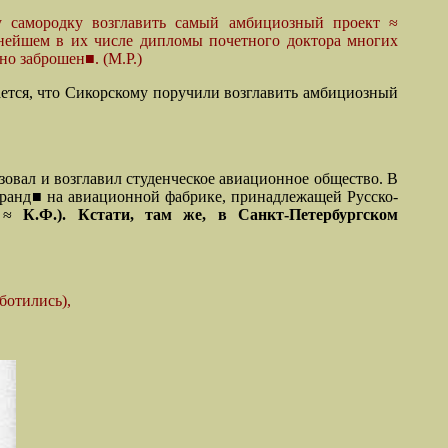
у самородку возглавить самый амбициозный проект ≈
нейшем в их числе дипломы почетного доктора многих
о заброшен■. (М.Р.)
ается, что Сикорскому поручили возглавить амбициозный
зовал и возглавил студенческое авиационное общество. В
⌠Гранд■ на авиационной фабрике, принадлежащей Русско-
е
≈
К.Ф.). Кстати, там же, в Санкт-Петербургском
ботились),