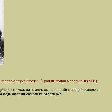
 нелепой случайности. ⌠Гранд■ попал в аварию.■ (М.Р.)
в центре снимка, на земле), вывалившийся из пролетавшего
то ведь авария самолета Моллер-2.