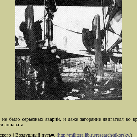
не было серьезных аварий, и даже загорание двигателя во в
и аппарата.
ского ⌠Воздушный путь■. (
http://militera.lib.ru/research/sikorsky/
)