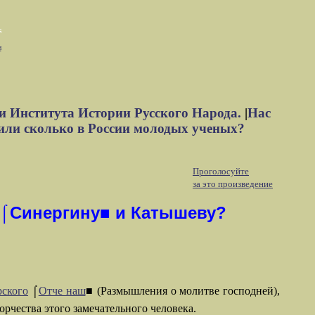
м
и Института Истории Русского Народа.
|
Нас
или сколько в России молодых ученых?
Проголосуйте
за это произведение
, ⌠Синергину■ и Катышеву?
рского
⌠
Отче наш
■ (Размышления о молитве господней),
рчества этого замечательного человека.