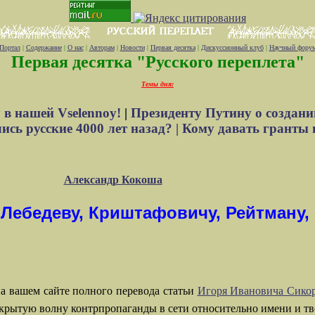
Портал
|
Содержание
|
О нас
|
Авторам
|
Новости
|
Первая десятка
|
Дискуссионный клуб
|
Научный фору
Первая десятка "Русского переплета"
Темы дня:
 в нашей Vselennoy!
|
Президенту Путину о создани
сь русские 4000 лет назад? |
Кому давать гранты 
Александр Кокоша
 Лебедеву, Криштафовичу, Рейтману
а вашем сайте полного перевода статьи
Игоря Ивановича Сико
крытую волну контрпропаганды в сети относительно имени и тво