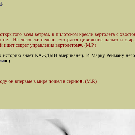
l
.
открытого всем ветрам, в пилотском кресле вертолета с хвост
ы нет. На человеке нелепо смотрятся цивильное пальто и ста
 ищет секрет управления вертолетом■. (М.Р.)
 историю знает КАЖДЫЙ американец. И Марку Рейману негоже д
ом
■.)
 году он впервые в мире пошел в серию■. (М.Р.)