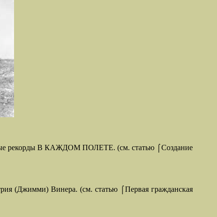
овые рекорды В КАЖДОМ ПОЛЕТЕ. (см. статью ⌠Создание
трия (Джимми) Винера. (см. статью ⌠Первая гражданская