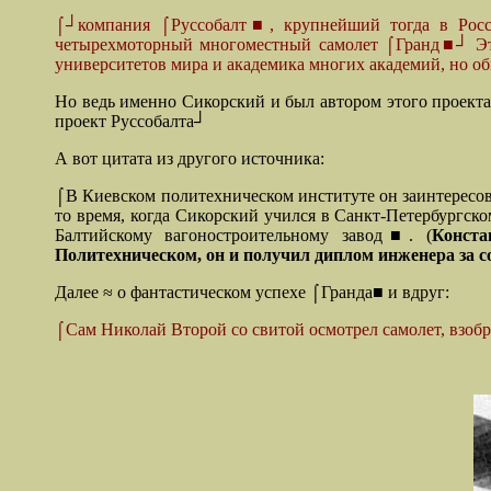
⌠┘компания ⌠Руссобалт■, крупнейший тогда в Росси
четырехмоторный многоместный самолет ⌠Гранд■┘ Это
университетов мира и академика многих академий, но об
Но ведь именно Сикорский и был автором этого проекта
проект Руссобалта┘
А вот цитата из другого источника:
⌠В Киевском политехническом институте он заинтересова
то время, когда Сикорский учился в Санкт-Петербургск
Балтийскому вагоностроительному завод■. (
Конст
Политехническом, он и получил диплом инженера за с
Далее ≈ о фантастическом успехе ⌠Гранда■ и вдруг:
⌠Сам Николай Второй со свитой осмотрел самолет, взобра