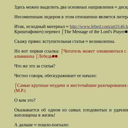
Здесь можно выделить два основных направления ≈ диск
Несомненным лидером в этом отношении является лите
Итак, исходный материал ≈
http://www.lebed.com/art3146.
Криштафович) перевел
⌠
The Message of the Lord's Prayer■
Скажу прямо: вступительная статья ≈ великолепна.
Но вот первая ссылка:
⌠Читатель может ознакомиться 
альманаха ⌠Лебедь■■.
Что же это за статья?
Честно говоря, обескураживает ее начало:
⌠Самые крупные неудачи и жесточайшие разочарования 
(М.Р.)
О ком это?
Оказывается об одном из самых плодовитых и удачли
воплощены в жизнь!
А дальше ≈ пошло-поехало: