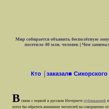
Мир собирается объявить бесполётную зону
посетило 40 млн. человек
|
Чем занимали
Кто ⌠заказал■ Сикорского
В
связи с первой в русском Интернете
публикацией
н
хотел бы обратить внимание читателей на совершенно от