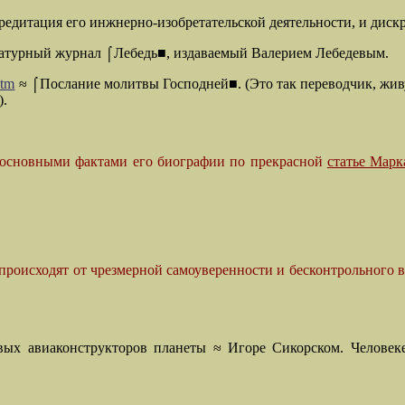
редитация его инжнерно-изобретательской деятельности, и диск
ратурный журнал ⌠Лебедь■, издаваемый Валерием Лебедевым.
htm
≈ ⌠Послание молитвы Господней■. (Это так переводчик, жив
).
с основными фактами его биографии по прекрасной
статье Марк
происходят от чрезмерной самоуверенности и бесконтрольного 
вых авиаконструкторов планеты ≈ Игоре Сикорском. Человек