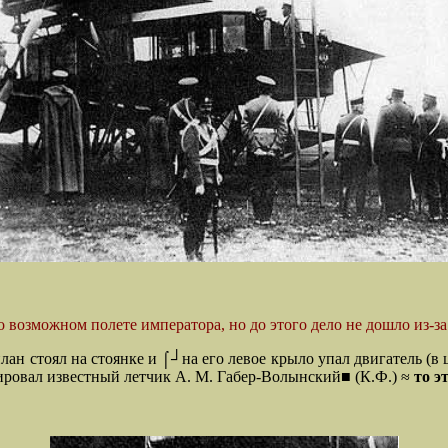
 возможном полете императора, но до этого дело не дошло из-за
план стоял на стоянке и ⌠┘на его левое крыло упал двигатель (
ровал известный летчик А. М. Габер-Волынский■ (К.Ф.) ≈
то э