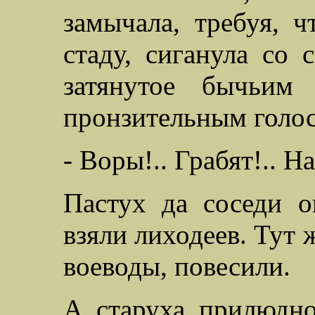
замычала, требуя, 
стаду, сиганула со
затянутое бычьим 
пронзительным голо
- Воры!.. Грабят!.. 
Пастух да соседи о
взяли лиходеев. Тут 
воеводы, повесили.
А старуха прилюдно