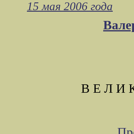
15 мая 2006 года
Вале
В Е Л И
Пр