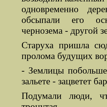
одновременно дере
обсыпали его ос
чернозема - другой з
Старуха пришла сю
пролома будущих воро
- Землицы побольше
зальете - зацветет ба
Подумали люди, чт
тронутая.