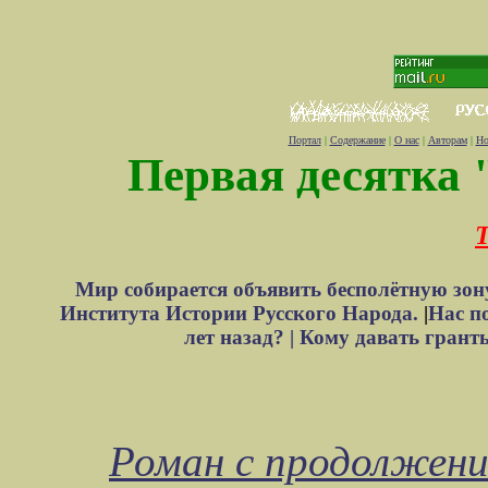
Портал
|
Содержание
|
О нас
|
Авторам
|
Но
Первая десятка 
Т
Мир собирается объявить бесполётную зон
Института Истории Русского Народа.
|
Нас п
лет назад? |
Кому давать грант
Роман с продолжен