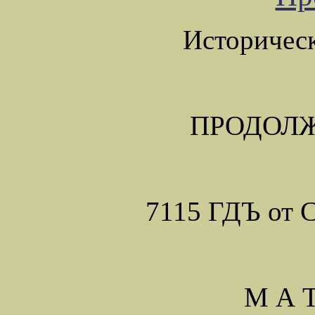
Историчес
ПРОДОЛЖ
7115 ГДЪ от С
М А Т