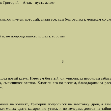
 Григорий. - А так - пусть живет.
жаснулся игумен, который, знали все, сам благоволил к монахам со 
ий и, не попрощавшись, пошел к воротам.
3
ел новый казус. Имея ум богатый, он живописал нероновы забавы
, смеющихся охотно. Хлопали его по плечам, благодарили за расс
у.
ние на коленях, Григорий попросился на заготовку дров, а там 
ыл монах сдать келарю, но утаил, и по вечерам, достав из тайн