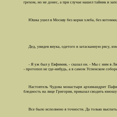
грехом, но не донес, а при случае нашел тайник и за
Юшка ушел в Москву без корки хлеба, без котомки
Дед, увидев внука, одетого в затасканную рясу, и
- Я уж был у Евфимия, - сказал он. - Мы с ним в
- протопоп не где-нибудь, а в самом Успенском собо
Hастоятель Чудова монастыря архимандрит Пафно
бледность на лице Григория, приказал сводить юношу
Все было исполнено в точности. Да только выспать