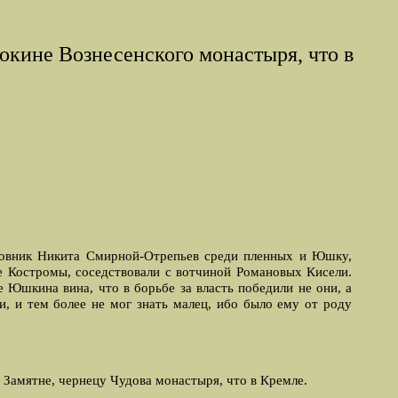
окине Вознесенского монастыря, что в
лковник Hикита Смирной-Отрепьев среди пленных и Юшку,
ке Костромы, соседствовали с вотчиной Романовых Кисели.
 Юшкина вина, что в борьбе за власть победили не они, а
, и тем более не мог знать малец, ибо было ему от роду
Замятне, чернецу Чудова монастыря, что в Кремле.