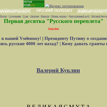
Портал
|
Содержание
|
О нас
|
Авторам
|
Новости
|
Первая десятка
|
Дискуссионный клуб
|
Научный фору
Первая десятка "Русского переплета"
Темы дня:
 в нашей Vselennoy!
|
Президенту Путину о создани
сь русские 4000 лет назад? |
Кому давать гранты 
Валерий Куклин
В Е Л И
К
А Я
С М У Т А