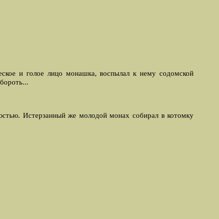
еское и голое лицо монашка, воспылал к нему содомской
бороть...
люстью. Истерзанный же молодой монах собирал в котомку