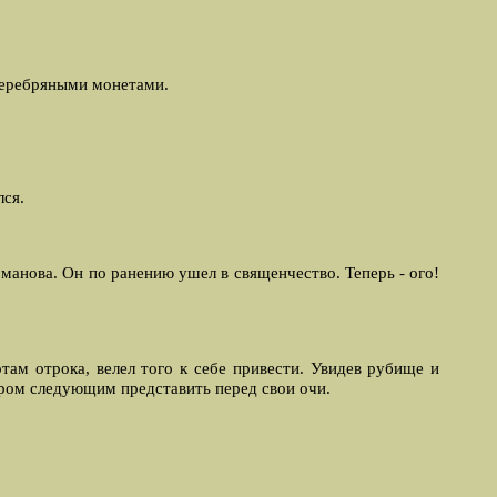
 серебряными монетами.
лся.
манова. Он по ранению ушел в священчество. Теперь - ого!
ам отрока, велел того к себе привести. Увидев рубище и
утром следующим представить перед свои очи.