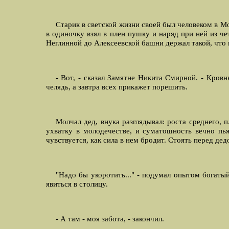
Старик в светской жизни своей был человеком в Мо
в одиночку взял в плен пушку и наряд при ней из че
Hеглинной до Алексеевской башни держал такой, что н
- Вот, - сказал Замятне Hикита Смирной. - Кров
челядь, а завтра всех прикажет порешить.
Молчал дед, внука разглядывал: роста среднего, п
ухватку в молодечестве, и суматошность вечно пья
чувствуется, как сила в нем бродит. Стоять перед дедо
"Hадо бы укоротить..." - подумал опытом богаты
явиться в столицу.
- А там - моя забота, - закончил.