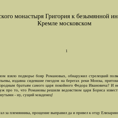
ского монастыря Григория к безымянной ин
Кремле московском
1
тупом взяло подворье бояр Романовых, обнаружил стрелецкий по
епьевы, издавна сидевшие гнездом на берегах реки Монзы, прито
оюродным братьям самого царя покойного Федора Ивановича? И не
ж про то, что Романовы решили ведовством царя Бориса извести
хнутыми - ну, сущий младенец!
л за племянника, прощение выправил да и привел к отцу Елизарию 