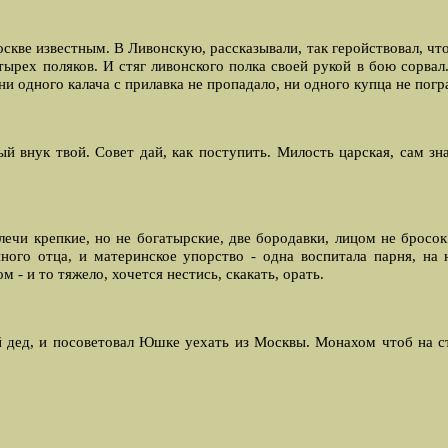
скве известным. В Ливонскую, рассказывали, так геройствовал, что
тырех поляков. И стяг ливонского полка своей рукой в бою сорва
и одного калача с прилавка не пропадало, ни одного купца не погра
ный внук твой. Совет дай, как поступить. Милость царская, сам з
лечи крепкие, но не богатырские, две бородавки, лицом не бросок..
ного отца, и материнское упорство - одна воспитала парня, на
м - и то тяжело, хочется нестись, скакать, орать.
й дед, и посоветовал Юшке уехать из Москвы. Монахом чтоб на с