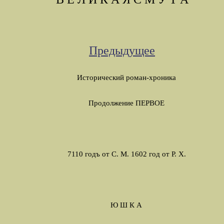
Предыдущее
Исторический роман-хроника
Продолжение ПЕРВОЕ
7110 годъ от С. М.
1602 год от Р. Х.
Ю
Ш
К
А