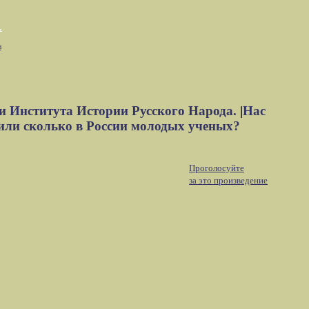
м
и Института Истории Русского Народа.
|
Нас
или сколько в России молодых ученых?
Проголосуйте
за это произведение