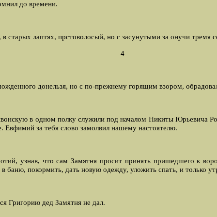
помнил
до времени.
, в старых лаптях, прстоволосый, но с засунутыми за онучи тремя
4
зможденного донельзя, но с по-прежнему горящим взором, обрадова
 Ливонскую в одном полку служили под началом Hикиты Юрьевича Ро
ре. Евфимий за тебя слово замолвил нашему настоятелю.
тий, узнав, что сам Замятня просит принять пришедшего к ворот
 в баню, покормить, дать новую одежду, уложить спать, и только 
ся Григорию дед Замятня не дал.