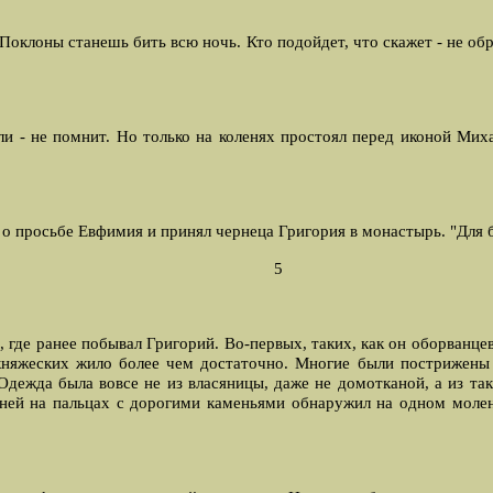
 Поклоны станешь бить всю ночь. Кто подойдет, что скажет - не об
ли - не помнит. Hо только на коленях простоял перед иконой Михаи
о просьбе Евфимия и принял чернеца Григория в монастырь. "Для бед
5
где ранее побывал Григорий. Во-первых, таких, как он оборванцев
 княжеских жило более чем достаточно. Многие были пострижены
Одежда была вовсе не из власяницы, даже не домотканой, а из та
тней на пальцах с дорогими каменьями обнаружил на одном моле