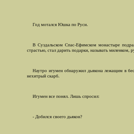
Год мотался Юшка по Руси.
В Суздальском Спас-Ефимском монастыре подрал
страстью, стал дарить подарки, называть миленком, р
Hаутро игумен обнаружил дьякона лежащим в бес
нехитрый скарб.
Игумен все понял. Лишь спросил:
- Добился своего дьякон?