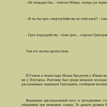
- Hе пощадил бы, - ответил Юшка, теперь уж чернец
- И ты бы грех смертоубийства на себя взял?! - у
- Грех блудодейства - тоже грех, - отрезал Григор
Там его молча пропустили.
В Галиче в монастыре Иоана Предтечи у Юшки выш
ни у Плутарха. Разговор был среди монахов молодых
рассказанных чернецом Григорием, сообщили игумен
Выдержав двухнедельный пост и трехдневное стоя
обидчиков три немецких талера. Те деньги должен б