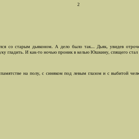
2
ся со старым дьяконом. А дело было так... Дьяк, увидев отроч
уку гладить. И как-то ночью проник в келью Юшкину, спящего стал 
памятстве на полу, с синяком под левым глазом и с выбитой че