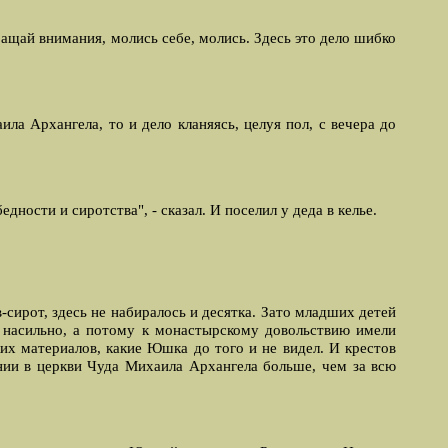
ращай внимания, молись себе, молись. Здесь это дело шибко
ла Архангела, то и дело кланяясь, целуя пол, с вечера до
ности и сиротства", - сказал. И поселил у деда в келье.
-сирот, здесь не набиралось и десятка. Зато младших детей
 насильно, а потому к монастырскому довольствию имели
ких материалов, какие Юшка до того и не видел. И крестов
нии в церкви Чуда Михаила Архангела больше, чем за всю