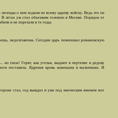
 легенды о нем ходили по всему цареву войску. Ведь это он
л. В летах уж стал объезжим головою в Москве. Порядок от
били и не порезали в те годы.
наешь, недолговечна. Сегодня царь помиловал романовскую
. но глаза! Горят, как уголья, выдают в чертенке и дедову
 ноги поставила. Ядреная кровь намешана в мальчишке. И
тороне стал, год выждал и уже под иноческим именем мог