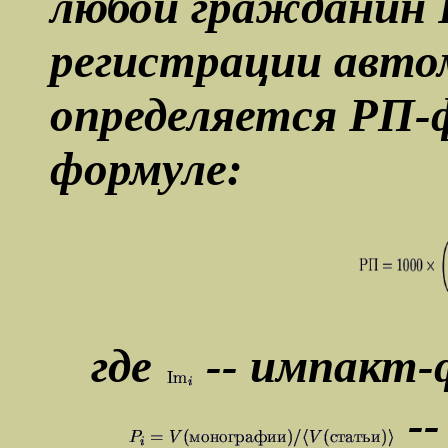
любой гражданин 
регистрации авт
определяется
РП-
формуле:
гдe
-- импакт
--