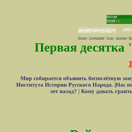
Портал
|
Содержание
|
О нас
|
Авторам
|
Но
Первая десятка 
Т
Мир собирается объявить бесполётную зон
Института Истории Русского Народа.
|
Нас п
лет назад? |
Кому давать грант