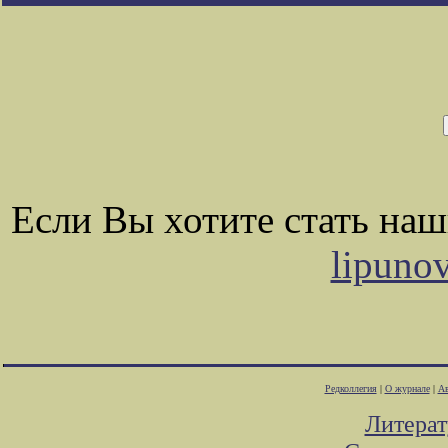
Если Вы хотите стать на
lipuno
Редколлегия
|
О журнале
|
Ав
Литера