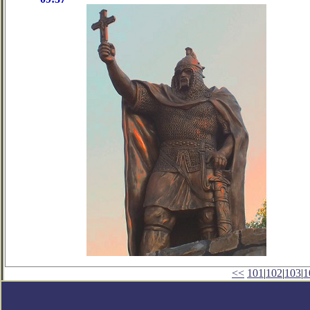
<<
101
|
102
|
103
|
1