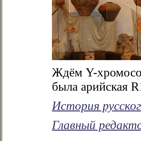
Ждём Y-хромосом
была арийская R
История русског
Главный редакто