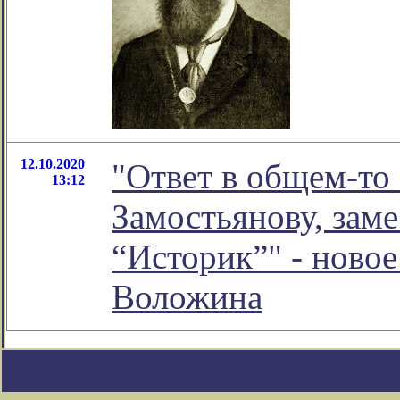
12.10.2020
"Ответ в общем-т
13:12
Замостьянову, зам
“Историк”" - ново
Воложина