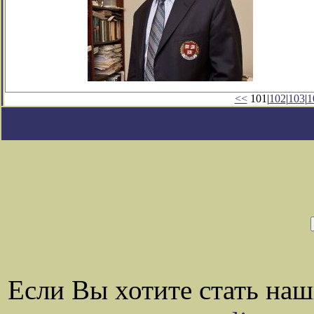
<<
101|
102
|
103
|
1
Если Вы хотите стать на