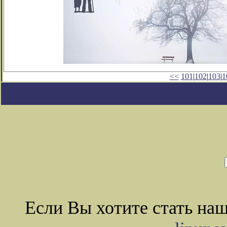
<<
101
|
102
|
103
|
1
Если Вы хотите стать на